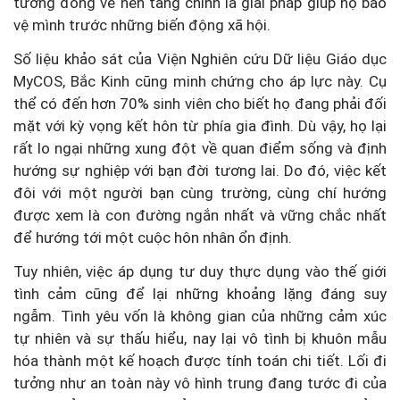
tương đồng về nền tảng chính là giải pháp giúp họ bảo
vệ mình trước những biến động xã hội.
Số liệu khảo sát của Viện Nghiên cứu Dữ liệu Giáo dục
MyCOS, Bắc Kinh cũng minh chứng cho áp lực này. Cụ
thể có đến hơn 70% sinh viên cho biết họ đang phải đối
mặt với kỳ vọng kết hôn từ phía gia đình. Dù vậy, họ lại
rất lo ngại những xung đột về quan điểm sống và định
hướng sự nghiệp với bạn đời tương lai. Do đó, việc kết
đôi với một người bạn cùng trường, cùng chí hướng
được xem là con đường ngắn nhất và vững chắc nhất
để hướng tới một cuộc hôn nhân ổn định.
Tuy nhiên, việc áp dụng tư duy thực dụng vào thế giới
tình cảm cũng để lại những khoảng lặng đáng suy
ngẫm. Tình yêu vốn là không gian của những cảm xúc
tự nhiên và sự thấu hiểu, nay lại vô tình bị khuôn mẫu
hóa thành một kế hoạch được tính toán chi tiết. Lối đi
tưởng như an toàn này vô hình trung đang tước đi của