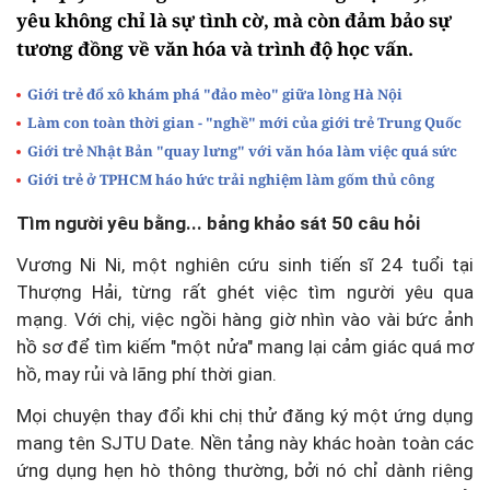
yêu không chỉ là sự tình cờ, mà còn đảm bảo sự
tương đồng về văn hóa và trình độ học vấn.
Giới trẻ đổ xô khám phá "đảo mèo" giữa lòng Hà Nội
Làm con toàn thời gian - "nghề" mới của giới trẻ Trung Quốc
Giới trẻ Nhật Bản "quay lưng" với văn hóa làm việc quá sức
Giới trẻ ở TPHCM háo hức trải nghiệm làm gốm thủ công
Tìm người yêu bằng... bảng khảo sát 50 câu hỏi
Vương Ni Ni, một nghiên cứu sinh tiến sĩ 24 tuổi tại
Thượng Hải, từng rất ghét việc tìm người yêu qua
mạng. Với chị, việc ngồi hàng giờ nhìn vào vài bức ảnh
hồ sơ để tìm kiếm "một nửa" mang lại cảm giác quá mơ
hồ, may rủi và lãng phí thời gian.
Mọi chuyện thay đổi khi chị thử đăng ký một ứng dụng
mang tên SJTU Date. Nền tảng này khác hoàn toàn các
ứng dụng hẹn hò thông thường, bởi nó chỉ dành riêng