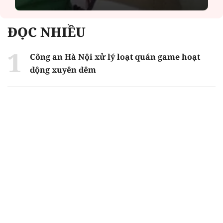
ĐỌC NHIỀU
Công an Hà Nội xử lý loạt quán game hoạt
động xuyên đêm
Ngân hàng trở lại "ngôi vương" phát hành
trái phiếu: Báo hiệu cuộc đua vốn mới
Về Lấp Vò khám phá điểm sáng mới của du
lịch cộng đồng
Từ 4/8, chính thức lọc ảo xét tuyển đại học
2026