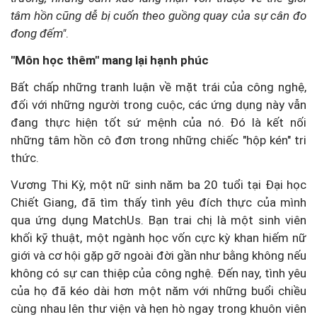
tâm hồn cũng dễ bị cuốn theo guồng quay của sự cân đo
đong đếm"
.
"Môn học thêm" mang lại hạnh phúc
Bất chấp những tranh luận về mặt trái của công nghệ,
đối với những người trong cuộc, các ứng dụng này vẫn
đang thực hiện tốt sứ mệnh của nó. Đó là kết nối
những tâm hồn cô đơn trong những chiếc "hộp kén" tri
thức.
Vương Thi Kỳ, một nữ sinh năm ba 20 tuổi tại Đại học
Chiết Giang, đã tìm thấy tình yêu đích thực của mình
qua ứng dụng MatchUs. Bạn trai chị là một sinh viên
khối kỹ thuật, một ngành học vốn cực kỳ khan hiếm nữ
giới và cơ hội gặp gỡ ngoài đời gần như bằng không nếu
không có sự can thiệp của công nghệ. Đến nay, tình yêu
của họ đã kéo dài hơn một năm với những buổi chiều
cùng nhau lên thư viện và hẹn hò ngay trong khuôn viên