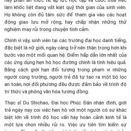
này phản án thực tế, áp lực học tập và cuộc đua việc
làm khốc liệt đang vắt kiệt quỹ thời gian của sinh viên.
Họ không còn đủ tâm sức để tham gia vào các hoạt
động giao lưu mở rộng, hay chấp nhận những thử
nghiệm may rủi trong chuyện tình cảm.
Chính vì vậy, sinh viên tại các trường đại học danh tiếng,
đặc biệt là nữ giới, ngày càng trở nên thận trọng hơn khi
bước vào một mối quan hệ. Điểm hấp dẫn lớn nhất của
các ứng dụng hẹn hò học đường chính là tính hiệu quả.
Bằng cách giới hạn đối tượng trong phạm vi những
người cùng trường, người trẻ đã tự tạo ra một bộ lọc
an toàn, nơi đối phương đều được đảm bảo về trình độ
tri thức và phông văn hóa tương đồng.
Thạc sĩ Du Shichao, Đại học Phúc Đán nhận định, giới
trẻ ngày nay coi việc hẹn hò với một người có sự khác
biệt lớn về trình độ học vấn hay hoàn cảnh kinh tế là
một lựa chọn nhiều rủi ro. Việc ưu tiên tìm kiếm sự