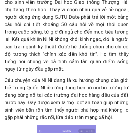
cho sinh viên trường Đại học Giao thông Thượng Hải
chị đang theo học. Thay vì chọn nhau qua vẻ bề ngoài,
người dùng ứng dụng SJTU Date phải trả lời một bảng
câu hỏi chi tiết khoảng 50 câu hỏi
về mọi thói quen
trong cuộc sống, từ giờ đi ngủ cho đến mục tiêu tương
lai. Kết quả khiến Ni Ni không khỏi kinh ngạc, đó là người
bạn trai ngành kỹ thuật được hệ thống chọn cho chị có
độ tương thích "chính xác đến khó tin". Họ tìm thấy
tiếng nói chung về cả tình cảm lẫn quan điểm sống
ngay từ ngày đầu gặp mặt.
Câu chuyện của Ni Ni đang là xu hướng chung của giới
trẻ Trung Quốc. Nhiều ứng dụng hẹn hò nội bộ tương tự
đang bùng nổ tại các trường đại học hàng đầu của đất
nước này. Đây được xem là "bộ lọc" an toàn giúp những
sinh viên bận rộn tìm thấy người phù hợp mà không lo
gặp phải những rắc rối, lừa đảo trên mạng xã hội.