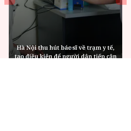
Hà Nội thu hút bác sĩ về trạm y tế,
tạo điều kiện để người dân tiếp cận
các dịch vụ y tế kỹ thuật cao
ĐỌC NHIỀU
Công an Hà Nội xử lý loạt quán game hoạt
động xuyên đêm
Ngân hàng trở lại "ngôi vương" phát hành