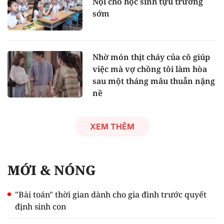
Nội cho học sinh tựu trường
sớm
Nhờ món thịt cháy của cô giúp
việc mà vợ chồng tôi làm hòa
sau một tháng mâu thuẫn nặng
nề
XEM THÊM
MỚI & NÓNG
"Bài toán" thời gian dành cho gia đình trước quyết
định sinh con