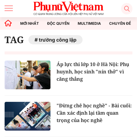
MỚI NHẤT
ĐỘC QUYỀN
MULTIMEDIA
CHUYÊN ĐỀ
TAG
trường công lập
Áp lực thi lớp 10 ở Hà Nội: Phụ
huynh, học sinh "nín thở" vì
căng thẳng
"Đừng chê học nghề" - Bài cuối:
Cần xác định lại tầm quan
trọng của học nghề