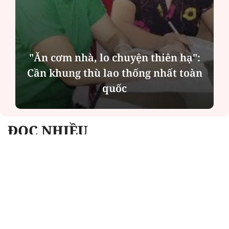
"Ăn cơm nhà, lo chuyện thiên hạ":
Cần khung thù lao thống nhất toàn
quốc
ĐỌC NHIỀU
Công an Hà Nội xử lý loạt quán game hoạt
động xuyên đêm
Ngân hàng trở lại "ngôi vương" phát hành
trái phiếu: Báo hiệu cuộc đua vốn mới