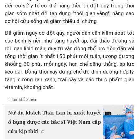
đến cơ sở y tế có khả năng điều trị đột quỵ trong thời
gian sớm nhất để tận dụng "thời gian vàng", nâng cao
cơ hội cứu sống và giảm thiểu di chứng.
Để giảm nguy cơ đột quỵ, người dân cần kiểm soát tốt
các bệnh lý nền như tăng huyết áp, đái tháo đường và
rối loạn lipid máu; duy trì vận động thể lực đều đặn với
tổng thời gian ít nhất 150 phút mỗi tuần, tương đương
khoảng 30 phút mỗi ngày; hạn chế căng thẳng, áp lực
kéo dài. Đồng thời xây dựng chế độ dinh dưỡng hợp lý,
tăng cường rau xanh, trái cây và các thực phẩm giàu
vitamin, khoáng chất.
Tham khảo thêm
Nữ du khách Thái Lan bị xuất huyết
ổ bụng được các bác sĩ Việt Nam cấp
cứu kịp thời