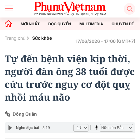
MỚI NHẤT
ĐỘC QUYỀN
MULTIMEDIA
CHUYÊN ĐỀ
Trang chủ
Sức khỏe
17/06/2026 - 17:06 (GMT+7)
Tự đến bệnh viện kịp thời,
người đàn ông 38 tuổi được
cứu trước nguy cơ đột quỵ
nhồi máu não
Đông Quân
Nghe đọc bài
3:19