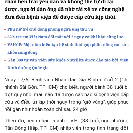
chân bên trái yếu dần và không thể tự đi lại
được, người đàn ông đã nhờ tài xế xe công nghệ
đưa đến bệnh viện để được cấp cứu kịp thời.
Phụ nữ trẻ chủ động phòng ngừa ung thư vú
82% trẻ em Việt Nam đối mặt với 3 nguy cơ khí hậu cùng lúc
VAHCP: Một năm kiến tạo hệ sinh thái góp phần nâng cao sức
khỏe cộng đồng
Gần 300 tư vấn viên sức khỏe Nutrilite được đào tạo bởi Viện
Dinh dưỡng Quốc gia
Ngày 17/6, Bệnh viện Nhân dân Gia Định cơ sở 2 (Chi
nhánh Sài Gòn, TPHCM) cho biết, người bệnh 38 tuổi bị
đột quỵ nhồi máu não đã được các bác sĩ bệnh viện cấp
cứu và điều trị kịp thời ngay trong "giờ vàng", giúp phục
hồi gần như hoàn toàn chỉ sau 24 giờ.
Theo đó, bệnh nhân là anh L.V.H. (38 tuổi, ngụ phường
Tân Đông Hiệp, TPHCM) nhập viện trong tình trạng đột