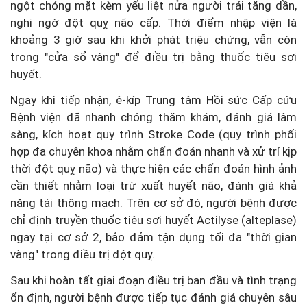
ngột chóng mặt kèm yếu liệt nửa người trái tăng dần,
nghi ngờ đột quỵ não cấp. Thời điểm nhập viện là
khoảng 3 giờ sau khi khởi phát triệu chứng, vẫn còn
trong "cửa sổ vàng" để điều trị bằng thuốc tiêu sợi
huyết.
Ngay khi tiếp nhận, ê-kíp Trung tâm Hồi sức Cấp cứu
Bệnh viện đã nhanh chóng thăm khám, đánh giá lâm
sàng, kích hoạt quy trình Stroke Code (quy trình phối
hợp đa chuyên khoa nhằm chẩn đoán nhanh và xử trí kịp
thời đột quỵ não) và thực hiện các chẩn đoán hình ảnh
cần thiết nhằm loại trừ xuất huyết não, đánh giá khả
năng tái thông mạch. Trên cơ sở đó, người bệnh được
chỉ định truyền thuốc tiêu sợi huyết Actilyse (alteplase)
ngay tại cơ sở 2, bảo đảm tận dụng tối đa "thời gian
vàng" trong điều trị đột quỵ.
Sau khi hoàn tất giai đoạn điều trị ban đầu và tình trạng
ổn định, người bệnh được tiếp tục đánh giá chuyên sâu