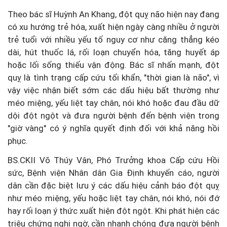
Theo bác sĩ Huỳnh An Khang, đột quỵ não hiện nay đang
có xu hướng trẻ hóa, xuất hiện ngày càng nhiều ở người
trẻ tuổi với nhiều yếu tố nguy cơ như căng thẳng kéo
dài, hút thuốc lá, rối loạn chuyển hóa, tăng huyết áp
hoặc lối sống thiếu vận động. Bác sĩ nhấn mạnh, đột
quỵ là tình trạng cấp cứu tối khẩn, "thời gian là não", vì
vậy việc nhận biết sớm các dấu hiệu bất thường như
méo miệng, yếu liệt tay chân, nói khó hoặc đau đầu dữ
dội đột ngột và đưa người bệnh đến bệnh viện trong
"giờ vàng" có ý nghĩa quyết định đối với khả năng hồi
phục.
BS.CKII Võ Thúy Vân, Phó Trưởng khoa Cấp cứu Hồi
sức, Bệnh viện Nhân dân Gia Định khuyến cáo, người
dân cần đặc biệt lưu ý các dấu hiệu cảnh báo đột quỵ
như méo miệng, yếu hoặc liệt tay chân, nói khó, nói đớ
hay rối loạn ý thức xuất hiện đột ngột. Khi phát hiện các
triệu chứng nghi ngờ, cần nhanh chóng đưa người bệnh