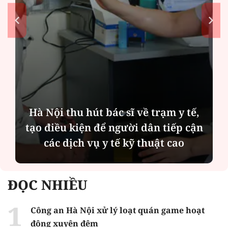
Nội thu hút bác sĩ về trạm y tế,
Diễn
điều kiện để người dân tiếp cận
Quỳnh
các dịch vụ y tế kỹ thuật cao
bên c
ĐỌC NHIỀU
Công an Hà Nội xử lý loạt quán game hoạt
động xuyên đêm