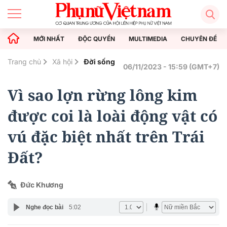
MỚI NHẤT
ĐỘC QUYỀN
MULTIMEDIA
CHUYÊN ĐỀ
Trang chủ
Xã hội
Đời sống
06/11/2023 - 15:59 (GMT+7)
Vì sao lợn rừng lông kim
được coi là loài động vật có
vú đặc biệt nhất trên Trái
Đất?
Đức Khương
Nghe đọc bài
5:02