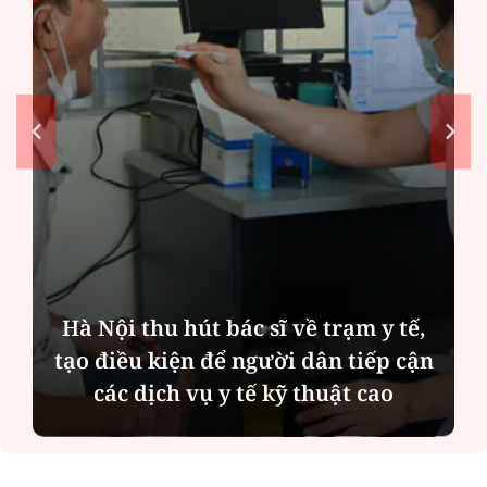
Diễn đàn tháng 8: Ca sĩ Duyên
Quỳnh càng trân trọng thời gian
bên cha sau biến cố của gia đình
ĐỌC NHIỀU