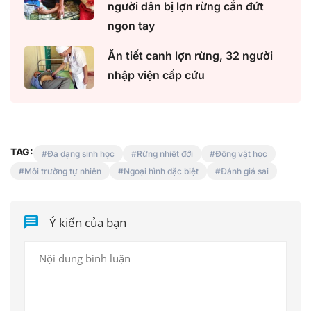
người dân bị lợn rừng cắn đứt
ngon tay
Ăn tiết canh lợn rừng, 32 người
nhập viện cấp cứu
TAG:
Đa dạng sinh học
Rừng nhiệt đới
Động vật học
Môi trường tự nhiên
Ngoại hình đặc biệt
Đánh giá sai
Ý kiến của bạn