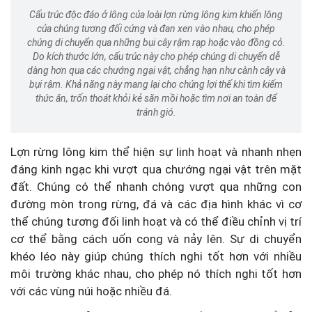
Cấu trúc độc đáo ở lông của loài lợn rừng lông kim khiến lông
của chúng tương đối cứng và đan xen vào nhau, cho phép
chúng di chuyển qua những bụi cây rậm rạp hoặc vào đồng cỏ.
Do kích thước lớn, cấu trúc này cho phép chúng di chuyển dễ
dàng hơn qua các chướng ngại vật, chẳng hạn như cành cây và
bụi rậm. Khả năng này mang lại cho chúng lợi thế khi tìm kiếm
thức ăn, trốn thoát khỏi kẻ săn mồi hoặc tìm nơi an toàn để
tránh gió.
Lợn rừng lông kim thể hiện sự linh hoạt và nhanh nhẹn
đáng kinh ngạc khi vượt qua chướng ngại vật trên mặt
đất. Chúng có thể nhanh chóng vượt qua những con
đường mòn trong rừng, đá và các địa hình khác vì cơ
thể chúng tương đối linh hoạt và có thể điều chỉnh vị trí
cơ thể bằng cách uốn cong và nảy lên. Sự di chuyển
khéo léo này giúp chúng thích nghi tốt hơn với nhiều
môi trường khác nhau, cho phép nó thích nghi tốt hơn
với các vùng núi hoặc nhiều đá.