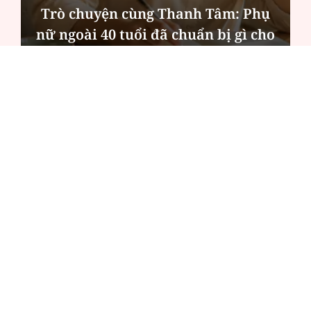
Trò chuyện cùng Thanh Tâm: Phụ
nữ ngoài 40 tuổi đã chuẩn bị gì cho
mình?
ĐỌC NHIỀU
Công an Hà Nội xử lý loạt quán game hoạt
động xuyên đêm
Ngân hàng trở lại "ngôi vương" phát hành
trái phiếu: Báo hiệu cuộc đua vốn mới
Về Lấp Vò khám phá điểm sáng mới của du
lịch cộng đồng