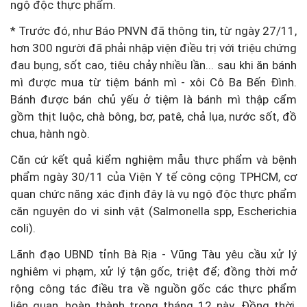
ngộ độc thực phẩm.
* Trước đó, như Báo PNVN đã thông tin, từ ngày 27/11,
hơn 300 người đã phải nhập viện điều trị với triệu chứng
đau bụng, sốt cao, tiêu chảy nhiều lần... sau khi ăn bánh
mì được mua từ tiệm bánh mì - xôi Cô Ba Bến Đình.
Bánh được bán chủ yếu ở tiệm là bánh mì thập cẩm
gồm thịt luộc, chà bông, bơ, patê, chả lụa, nước sốt, đồ
chua, hành ngò.
Căn cứ kết quả kiểm nghiệm mẫu thực phẩm và bệnh
phẩm ngày 30/11 của Viện Y tế công cộng TPHCM, cơ
quan chức năng xác định đây là vụ ngộ độc thực phẩm
căn nguyên do vi sinh vật (Salmonella spp, Escherichia
coli).
Lãnh đạo UBND tỉnh Bà Rịa - Vũng Tàu yêu cầu xử lý
nghiêm vi phạm, xử lý tận gốc, triệt để; đồng thời mở
rộng công tác điều tra về nguồn gốc các thực phẩm
liên quan, hoàn thành trong tháng 12 này. Đồng thời,