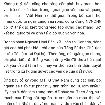
Không ít ý kiến cũng cho rằng cần phát huy mạnh hơn
vai trò của kiều bào trong ngoại giao văn hóa và quảng
bá hình ảnh Việt Nam ra thế giới. Trong bối cảnh hội
nhập quốc tế ngày càng sâu rộng, cộng đồng NVNONN
có lợi thế đặc biệt trong việc tạo dựng các mạng lưới
kết nối quốc tế về kinh tế, giáo dục và văn hóa.
Doanh nhân Nguyễn Hoài Bắc, kiều bào tại Canada, đánh
giá cao bài phát biểu chỉ đạo của Tổng Bí thư, Chủ tịch
nước Tô Lâm tại Đại hội. Theo ông, dù ngắn gọn nhưng
bài phát biểu đi thẳng vào những vấn đề thực tiễn, sát
với yêu cầu đặt ra hiện nay và thể hiện tinh thần quyết
liệt trong xử lý, giải quyết các vấn đề của đất nước.
Ông bày tỏ kỳ vọng MTTQ Việt Nam cùng các ban, bộ,
ngành sẽ tiếp tục phát huy tinh thần “nói ít, làm nhiều”,
lấy người dân làm trung tâm để phục vụ. Theo ông, sức
mạnh của Đảng bắt nguồn từ sự gắn bó máu thịt với
nhân dân; Nhà nước vững mạnh vì dựa vào nhân dân và