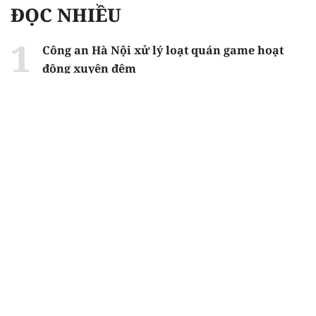
ĐỌC NHIỀU
Công an Hà Nội xử lý loạt quán game hoạt
động xuyên đêm
Ngân hàng trở lại "ngôi vương" phát hành
trái phiếu: Báo hiệu cuộc đua vốn mới
Về Lấp Vò khám phá điểm sáng mới của du
lịch cộng đồng
Từ 4/8, chính thức lọc ảo xét tuyển đại học
2026
Gian lận thi ở Tuyên Quang: Bộ GD-ĐT công