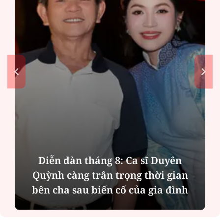
ên
Phân tích tính 2 mặt của thương 
ian
MBBank "rót" hơn 8.800 tỷ đồng c
ình
Phát Đạt