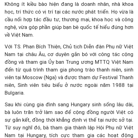
Không ít kiều bào hiện đang là doanh nhân, nhà khoa
học, trí thức có vị trí tại các nước phát triển. Họ vừa là
cầu nối hợp tác đầu tư, thương mại, khoa học và công
nghệ, vừa góp phần giúp bạn bè quốc tế hiểu đúng hơn
về Việt Nam.
Với TS. Phan Bích Thiện, Chủ tịch Diễn đàn Phụ nữ Việt
Nam tại châu Âu, cơ duyên gắn bó với công tác cộng
đồng và tham gia Ủy ban Trung ương MTTQ Việt Nam
đến từ quá trình tham gia phong trào thanh niên, sinh
viên tại Moscow (Nga) và được tham dự Festival Thanh
niên, Sinh viên tiêu biểu ở nước ngoài năm 1988 tại
Bulgaria.
Sau khi cùng gia đình sang Hungary sinh sống lâu dài,
bà luôn trăn trở làm sao để cộng đồng người Việt có
sự gắn kết, đồng thời khẳng định vị thế tại nước sở tại.
Từ suy nghĩ đó, bà tham gia thành lập Hội Phụ nữ Việt
Nam tại Hungary, tích cực tham gia các hoạt động