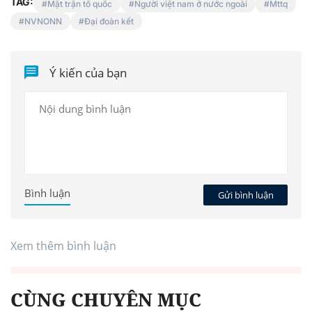
TAG:
Mặt trận tổ quốc
Người việt nam ở nước ngoài
Mttq
NVNONN
Đại đoàn kết
Ý kiến của bạn
Bình luận
Gửi bình luận
Xem thêm bình luận
CÙNG CHUYÊN MỤC