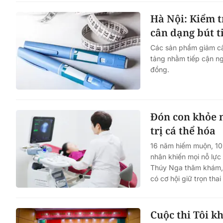
Hà Nội: Kiểm t
cân dạng bút 
Các sản phẩm giảm câ
tảng nhằm tiếp cận n
đồng.
Đón con khỏe 
trị cá thể hóa
16 năm hiếm muộn, 10
nhân khiến mọi nỗ lực
Thúy Nga thăm khám, đ
có cơ hội giữ trọn th
Cuộc thi Tôi k