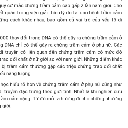
 nguy cơ mắc chứng trầm cảm cao gấp 2 lần nam giới. Cho
t quán trong việc giải thích lý do tại sao bệnh trầm cảm
ững cách khác nhau, bao gồm cả vai trò của yếu tố di
000 thay đổi trong DNA có thể gây ra chứng trầm cảm ở
ong DNA chỉ có thể gây ra chứng trầm cảm ở phụ nữ. Các
 di truyền có liên quan đến chứng trầm cảm có mức độ
rao đổi chất ở nữ giới so với nam giới. Những điểm khác
iới bị trầm cảm thường gặp các triệu chứng trao đổi chất
iếu năng lượng.
y học hiểu rõ hơn về chứng trầm cảm ở phụ nữ cũng như
 truyền đặc trưng theo giới tính. Nhất là khi nghiên cứu
n trầm cảm nặng. Từ đó mở ra hướng đi cho những phương
 giới.