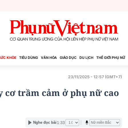
SỨC KHỎE
TIÊU DÙNG
VĂN HÓA
GIÁO DỤC
DU LỊCH
THẾ GIỚI PHỤ NỮ
23/11/2025 - 12:57 (GMT+7)
uy cơ trầm cảm ở phụ nữ cao
1:33
Nghe đọc bài