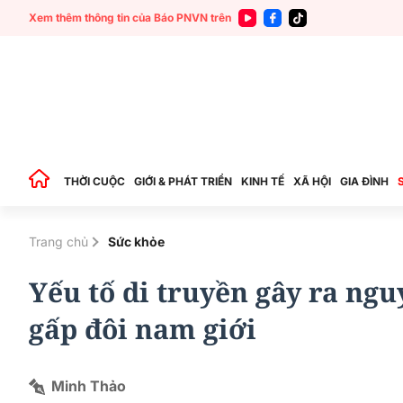
Xem thêm thông tin của Báo PNVN trên
THỜI CUỘC
GIỚI & PHÁT TRIỂN
KINH TẾ
XÃ HỘI
GIA ĐÌNH
Trang chủ
Sức khỏe
Yếu tố di truyền gây ra ng
gấp đôi nam giới
Minh Thảo