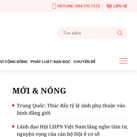
HOTLINE: 094.170.7373
LIÊN HỆ
VÌ CỘNG ĐỒNG
PHÁP LUẬT-BẠN ĐỌC
CHUYÊN ĐỀ
MỚI & NÓNG
Trung Quốc: Thúc đẩy tỷ lệ sinh phụ thuộc vào
bình đẳng giới
Lãnh đạo Hội LHPN Việt Nam lắng nghe tâm tư,
nguyện vọng của cán bộ Hội ở cơ sở