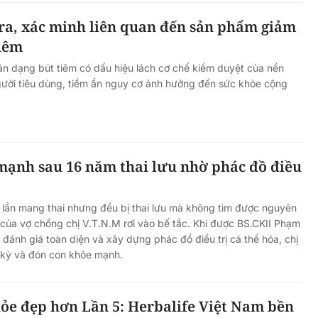
ra, xác minh liên quan đến sản phẩm giảm
tiêm
n dạng bút tiêm có dấu hiệu lách cơ chế kiểm duyệt của nền
gười tiêu dùng, tiềm ẩn nguy cơ ảnh hưởng đến sức khỏe cộng
mạnh sau 16 năm thai lưu nhờ phác đồ điều
 lần mang thai nhưng đều bị thai lưu mà không tìm được nguyên
 của vợ chồng chị V.T.N.M rơi vào bế tắc. Khi được BS.CKII Phạm
ánh giá toàn diện và xây dựng phác đồ điều trị cá thể hóa, chị
ai kỳ và đón con khỏe mạnh.
hỏe đẹp hơn Lần 5: Herbalife Việt Nam bền