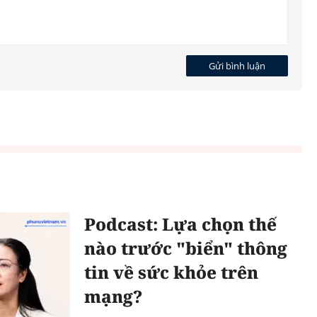
Gửi bình luận
thiên
thống
MSB: Lợi nhuận quý II đến từ tr
cột nào?
Podcast: Lựa chọn thế
nào trước "biển" thông
tin về sức khỏe trên
mạng?