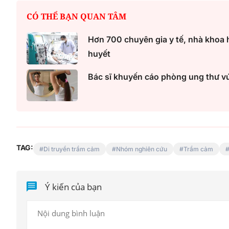
CÓ THỂ BẠN QUAN TÂM
Hơn 700 chuyên gia y tế, nhà khoa h
huyết
Bác sĩ khuyến cáo phòng ung thư vú
TAG:
Di truyền trầm cảm
Nhóm nghiên cứu
Trầm cảm
Ý kiến của bạn