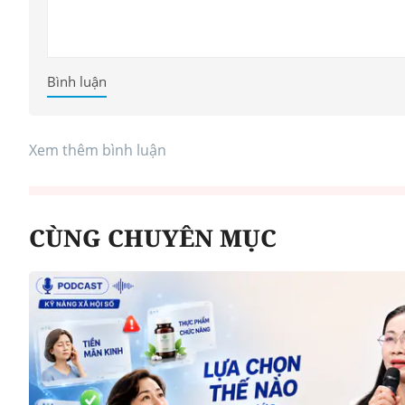
Bình luận
hố Bắc Ninh
 ương: Tầm
"Ăn cơm nhà, lo chuyện 
Xem thêm bình luận
 và giàu bản
hạ": Cần khung thù lao 
nhất toàn quốc
CÙNG CHUYÊN MỤC