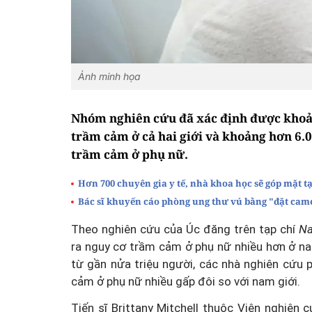
Ảnh minh họa
Nhóm nghiên cứu đã xác định được khoản
trầm cảm ở cả hai giới và khoảng hơn 6.0
trầm cảm ở phụ nữ.
Hơn 700 chuyên gia y tế, nhà khoa học sẽ góp mặt tạ
Bác sĩ khuyến cáo phòng ung thư vú bằng "đặt came
Theo nghiên cứu của Úc đăng trên tạp chí
Na
ra nguy cơ trầm cảm ở phụ nữ nhiều hơn ở na
từ gần nửa triệu người, các nhà nghiên cứu p
cảm ở phụ nữ nhiều gấp đôi so với nam giới.
Tiến sĩ Brittany Mitchell thuộc Viện nghiên