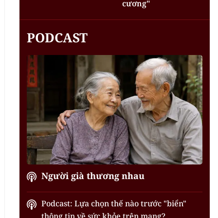
cương"
PODCAST
Người già thương nhau
Podcast: Lựa chọn thế nào trước "biển"
thông tin về sức khỏe trên mạng?