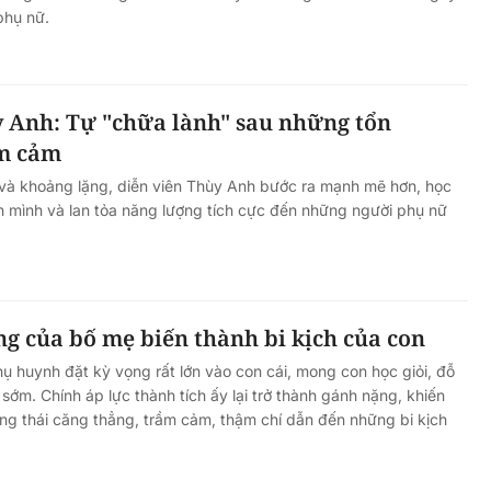
phụ nữ.
ệt Nam
 chuyển
y Anh: Tự "chữa lành" sau những tổn
ển công
Tín hiệu nợ phía sau lợi nhuận
m cảm
tăng mạnh của MBBank
và khoảng lặng, diễn viên Thùy Anh bước ra mạnh mẽ hơn, học
 mình và lan tỏa năng lượng tích cực đến những người phụ nữ
g của bố mẹ biến thành bi kịch của con
hụ huynh đặt kỳ vọng rất lớn vào con cái, mong con học giỏi, đỗ
 sớm. Chính áp lực thành tích ấy lại trở thành gánh nặng, khiến
rạng thái căng thẳng, trầm cảm, thậm chí dẫn đến những bi kịch