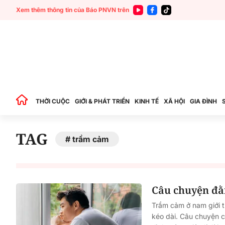
Xem thêm thông tin của Báo PNVN trên
THỜI CUỘC
GIỚI & PHÁT TRIỂN
KINH TẾ
XÃ HỘI
GIA ĐÌNH
TAG
trầm cảm
Câu chuyện đằ
Trầm cảm ở nam giới 
kéo dài. Câu chuyện c