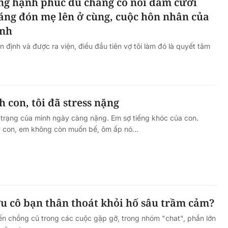
ng hạnh phúc dù chẳng có nổi đám cưới
áng đón mẹ lên ở cùng, cuộc hôn nhân của
ành
n định và được ra viện, điều đầu tiên vợ tôi làm đó là quyết tâm
h con, tôi đã stress nặng
 trạng của mình ngày càng nặng. Em sợ tiếng khóc của con.
y con, em không còn muốn bế, ôm ấp nó...
u cô bạn thân thoát khỏi hố sâu trầm cảm?
n chồng cũ trong các cuộc gặp gỡ, trong nhóm "chat", phần lớn