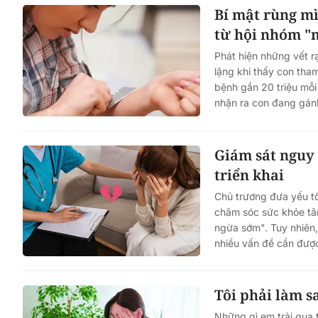
Bí mật rùng mì
từ hội nhóm "
Phát hiện những vết rạ
lặng khi thấy con tha
bệnh gần 20 triệu mỗi
nhận ra con đang gánh
Giám sát nguy 
triển khai
Chủ trương đưa yếu tố
chăm sóc sức khỏe tâm
ngừa sớm". Tuy nhiên,
nhiều vấn đề cần được
Tôi phải làm s
Những gì em trải qua 