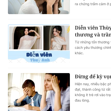
ra chứng trầm cảm ở 
Vai trò của Hội LHPN Vi
trong thúc đẩy tiến trình
Diễn viên Thù
đổi số quốc gia và phát tri
thương và trầ
dân số
Từ những tổn thương 
cách yêu thương chính
khác.
Đừng để kỳ vọn
Hiện nay, nhiều bậc p
đạt, thành công từ rất
không ít trẻ rơi vào t
đau lòng.