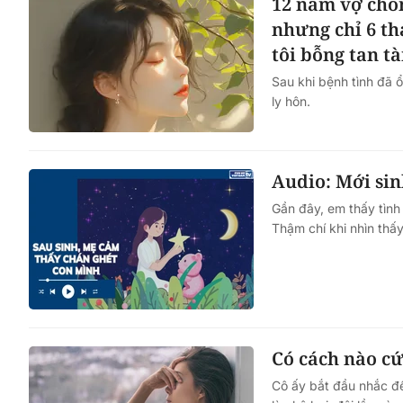
12 năm vợ chồ
nhưng chỉ 6 th
tôi bỗng tan t
Sau khi bệnh tình đã ổ
ly hôn.
Audio: Mới sin
Gần đây, em thấy tình
Thậm chí khi nhìn thấ
Có cách nào cứ
Cô ấy bắt đầu nhắc đế