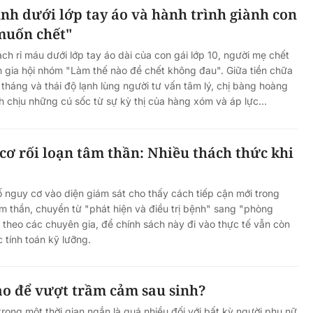
nh dưới lớp tay áo và hành trình giành con
muốn chết"
ch rỉ máu dưới lớp tay áo dài của con gái lớp 10, người mẹ chết
m gia hội nhóm "Làm thế nào để chết không đau". Giữa tiền chữa
 tháng và thái độ lạnh lùng người tư vấn tâm lý, chị bàng hoàng
 chịu những cú sốc từ sự kỳ thị của hàng xóm và áp lực...
cơ rối loạn tâm thần: Nhiều thách thức khi
 nguy cơ vào diện giám sát cho thấy cách tiếp cận mới trong
 thần, chuyển từ "phát hiện và điều trị bệnh" sang "phòng
 theo các chuyên gia, để chính sách này đi vào thực tế vẫn còn
 tính toán kỹ lưỡng.
ao để vượt trầm cảm sau sinh?
trong một thời gian ngắn là quá nhiều đối với bất kỳ người phụ nữ