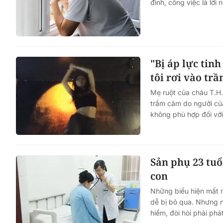
đình, công việc là lời
"Bị áp lực tin
tôi rơi vào tr
Mẹ ruột của cháu T.H.
trầm cảm do người củ
không phù hợp đối với
Sản phụ 23 tuổi
con
Những biểu hiện mất n
dễ bị bỏ qua. Nhưng n
hiểm, đòi hỏi phải phá