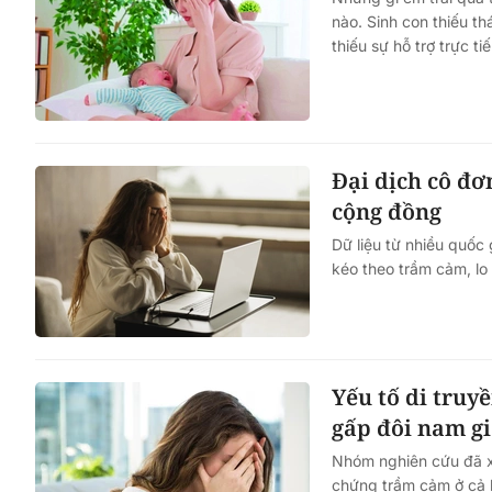
nào. Sinh con thiếu th
thiếu sự hỗ trợ trực t
Đại dịch cô đơ
cộng đồng
Dữ liệu từ nhiều quốc 
kéo theo trầm cảm, lo
Yếu tố di truy
gấp đôi nam gi
Nhóm nghiên cứu đã x
chứng trầm cảm ở cả h