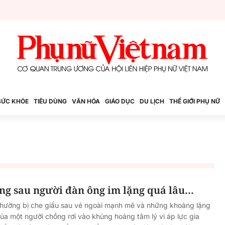
SỨC KHỎE
TIÊU DÙNG
VĂN HÓA
GIÁO DỤC
DU LỊCH
THẾ GIỚI PHỤ NỮ
ng sau người đàn ông im lặng quá lâu…
thường bị che giấu sau vẻ ngoài mạnh mẽ và những khoảng lặng
ủa một người chồng rơi vào khủng hoảng tâm lý vì áp lực gia