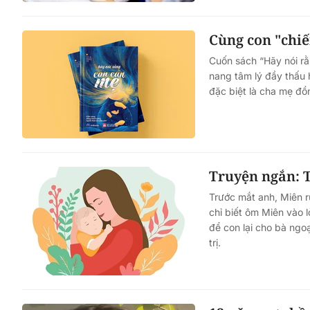
Cùng con "chi
Cuốn sách “Hãy nói 
nang tâm lý đầy thấu
đặc biệt là cha mẹ đồ
Truyện ngắn: 
Trước mắt anh, Miên rũ
chỉ biết ôm Miên vào 
để con lại cho bà ngo
trị.