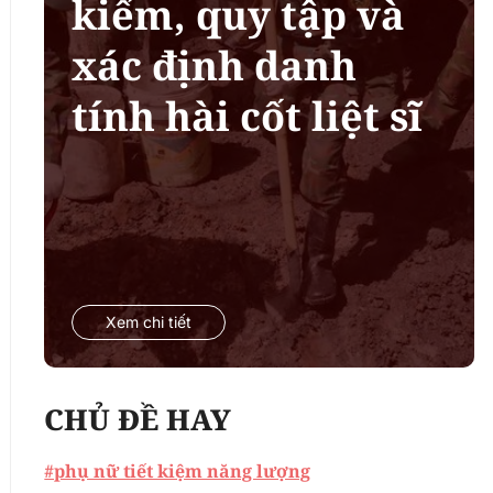
kiếm, quy tập và
xác định danh
tính hài cốt liệt sĩ
Xem chi tiết
CHỦ ĐỀ HAY
#phụ nữ tiết kiệm năng lượng