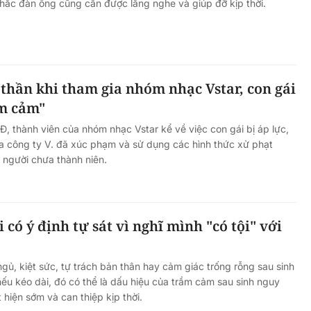
 nhắc đàn ông cũng cần được lắng nghe và giúp đỡ kịp thời.
h thần khi tham gia nhóm nhạc Vstar, con gái
ầm cảm"
Đ, thành viên của nhóm nhạc Vstar kể về việc con gái bị áp lực,
a công ty V. đã xúc phạm và sử dụng các hình thức xử phạt
 người chưa thành niên.
 có ý định tự sát vì nghĩ mình "có tội" với
gủ, kiệt sức, tự trách bản thân hay cảm giác trống rỗng sau sinh
ếu kéo dài, đó có thể là dấu hiệu của trầm cảm sau sinh nguy
t hiện sớm và can thiệp kịp thời.