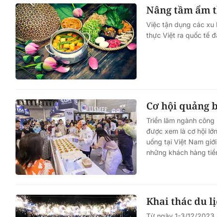
Nâng tầm ẩm th
Việc tận dụng các xu 
thực Việt ra quốc tế 
Cơ hội quảng b
Triển lãm ngành công
được xem là cơ hội lớ
uống tại Việt Nam giớ
những khách hàng tiề
Khai thác du l
Từ ngày 1-3/12/2023, 