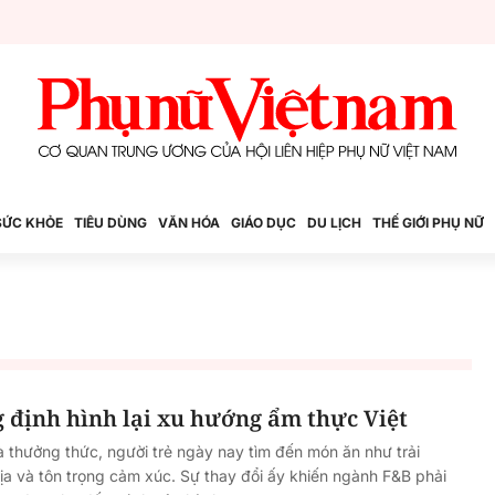
SỨC KHỎE
TIÊU DÙNG
VĂN HÓA
GIÁO DỤC
DU LỊCH
THẾ GIỚI PHỤ NỮ
 định hình lại xu hướng ẩm thực Việt
à thưởng thức, người trẻ ngày nay tìm đến món ăn như trải
a và tôn trọng cảm xúc. Sự thay đổi ấy khiến ngành F&B phải