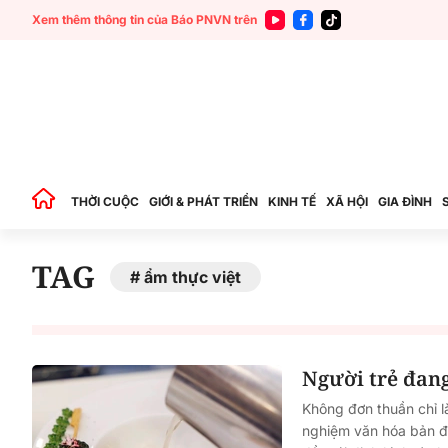
Xem thêm thông tin của Báo PNVN trên
THỜI CUỘC
GIỚI & PHÁT TRIỂN
KINH TẾ
XÃ HỘI
GIA ĐÌNH
TAG
ẩm thực việt
Người trẻ đang
Không đơn thuần chỉ l
nghiệm văn hóa bản đị