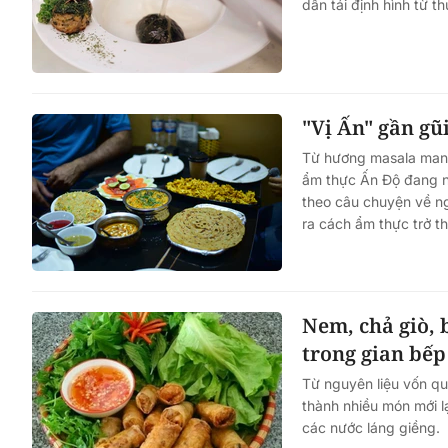
dần tái định hình từ 
"Vị Ấn" gần gũ
Từ hương masala man
ẩm thực Ấn Độ đang ng
theo câu chuyện về ng
ra cách ẩm thực trở t
Nem, chả giò, 
trong gian bế
Từ nguyên liệu vốn qu
thành nhiều món mới l
các nước láng giềng.