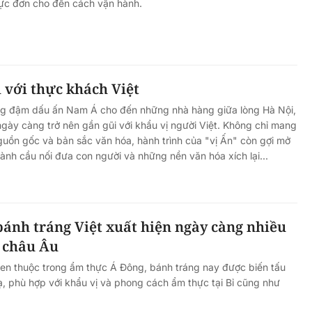
thực đơn cho đến cách vận hành.
i với thực khách Việt
g đậm dấu ấn Nam Á cho đến những nhà hàng giữa lòng Hà Nội,
ày càng trở nên gần gũi với khẩu vị người Việt. Không chỉ mang
uồn gốc và bản sắc văn hóa, hành trình của "vị Ấn" còn gợi mở
hành cầu nối đưa con người và những nền văn hóa xích lại...
bánh tráng Việt xuất hiện ngày càng nhiều
p châu Âu
en thuộc trong ẩm thực Á Đông, bánh tráng nay được biến tấu
ạ, phù hợp với khẩu vị và phong cách ẩm thực tại Bỉ cũng như