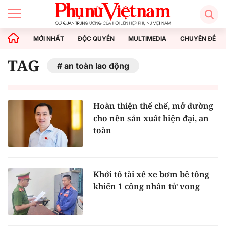
MỚI NHẤT
ĐỘC QUYỀN
MULTIMEDIA
CHUYÊN ĐỀ
TAG
an toàn lao động
Hoàn thiện thể chế, mở đường
cho nền sản xuất hiện đại, an
toàn
Khởi tố tài xế xe bơm bê tông
khiến 1 công nhân tử vong