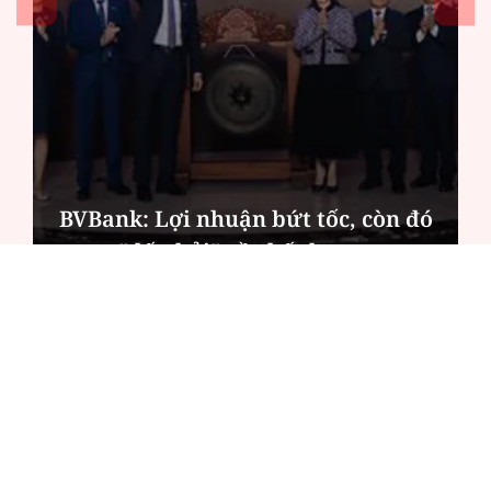
BVBank: Lợi nhuận bứt tốc, còn đó
"dấu hỏi" về chất lượng
ĐỌC NHIỀU
Công an Hà Nội xử lý loạt quán game hoạt
động xuyên đêm