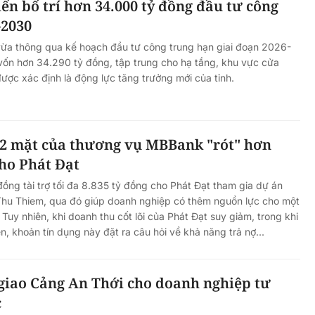
ến bố trí hơn 34.000 tỷ đồng đầu tư công
-2030
ừa thông qua kế hoạch đầu tư công trung hạn giai đoạn 2026-
vốn hơn 34.290 tỷ đồng, tập trung cho hạ tầng, khu vực cửa
được xác định là động lực tăng trưởng mới của tỉnh.
h 2 mặt của thương vụ MBBank "rót" hơn
cho Phát Đạt
ng tài trợ tối đa 8.835 tỷ đồng cho Phát Đạt tham gia dự án
 Thu Thiem, qua đó giúp doanh nghiệp có thêm nguồn lực cho một
Tuy nhiên, khi doanh thu cốt lõi của Phát Đạt suy giảm, trong khi
, khoản tín dụng này đặt ra câu hỏi về khả năng trả nợ...
giao Cảng An Thới cho doanh nghiệp tư
c