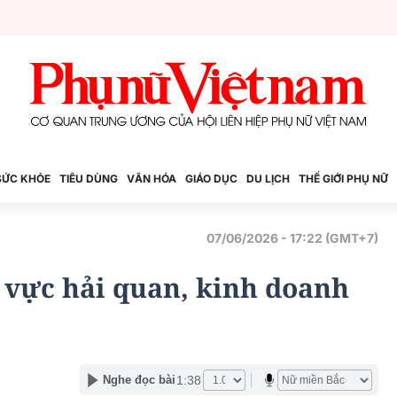
SỨC KHỎE
TIÊU DÙNG
VĂN HÓA
GIÁO DỤC
DU LỊCH
THẾ GIỚI PHỤ NỮ
07/06/2026 - 17:22 (GMT+7)
h vực hải quan, kinh doanh
1:38
Nghe đọc bài