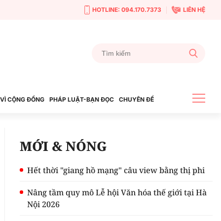
HOTLINE: 094.170.7373
LIÊN HỆ
VÌ CỘNG ĐỒNG
PHÁP LUẬT-BẠN ĐỌC
CHUYÊN ĐỀ
MỚI & NÓNG
Hết thời "giang hồ mạng" câu view bằng thị phi
Nâng tầm quy mô Lễ hội Văn hóa thế giới tại Hà
Nội 2026