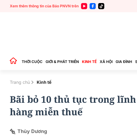
Xem thêm thông tin của Báo PNVN trên
THỜI CUỘC
GIỚI & PHÁT TRIỂN
KINH TẾ
XÃ HỘI
GIA ĐÌNH
Trang chủ
Kinh tế
Bãi bỏ 10 thủ tục trong lĩn
hàng miễn thuế
Thùy Dương