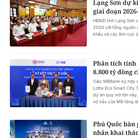
Lạng Sơn dự ki
giai đoạn 2026
HĐND tỉnh Lạng Sơn v
2030 với tổng nguồn 
khẩu và các lĩnh vực 
Phân tích tín
8.800 tỷ đồng 
Việc MBBank ký hợp đồ
Lotte Eco Smart City
dự án quy mô lớn này. 
nợ xấu của MB tăng lên
Phú Quốc bàn 
nhân khai thá