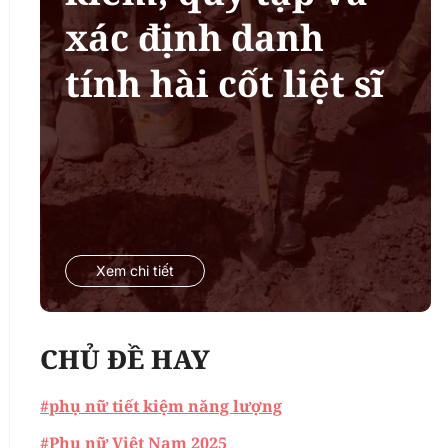
xác định danh
tính hài cốt liệt sĩ
Xem chi tiết
CHỦ ĐỀ HAY
#phụ nữ tiết kiệm năng lượng
#Phụ nữ Việt Nam 2025