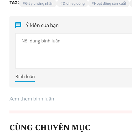
TAG:
Giấy chứng nhận
Dịch vụ công
Hoạt động sản xuất
Thanh Tâm kể chuyện: 
Ý kiến của bạn
muốn nhận bạn gái cũ củ
trai làm con nuôi
Bình luận
Xem thêm bình luận
CÙNG CHUYÊN MỤC