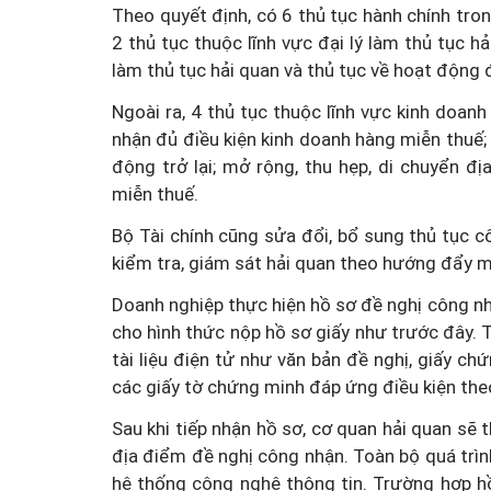
Theo quyết định, có 6 thủ tục hành chính tron
2 thủ tục thuộc lĩnh vực đại lý làm thủ tục h
làm thủ tục hải quan và thủ tục về hoạt động đ
Ngoài ra, 4 thủ tục thuộc lĩnh vực kinh doa
nhận đủ điều kiện kinh doanh hàng miễn thuế
động trở lại; mở rộng, thu hẹp, di chuyển 
miễn thuế.
Bộ Tài chính cũng sửa đổi, bổ sung thủ tục cô
kiểm tra, giám sát hải quan theo hướng đẩy 
Doanh nghiệp thực hiện hồ sơ đề nghị công nh
cho hình thức nộp hồ sơ giấy như trước đây. 
tài liệu điện tử như văn bản đề nghị, giấy ch
các giấy tờ chứng minh đáp ứng điều kiện the
Sau khi tiếp nhận hồ sơ, cơ quan hải quan sẽ t
địa điểm đề nghị công nhận. Toàn bộ quá trình
hệ thống công nghệ thông tin. Trường hợp h