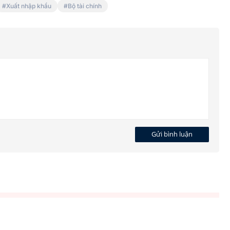
Xuất nhập khẩu
Bộ tài chính
Bố mẹ
a con
Hết thời "giang hồ mạng" câu
view bằng thị phi
Gửi bình luận