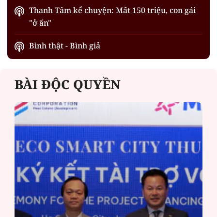
Thanh Tâm kể chuyện: Mất 150 triệu, con gái
"ở ẩn"
Bình thật - Bình giả
BÀI ĐỘC QUYỀN