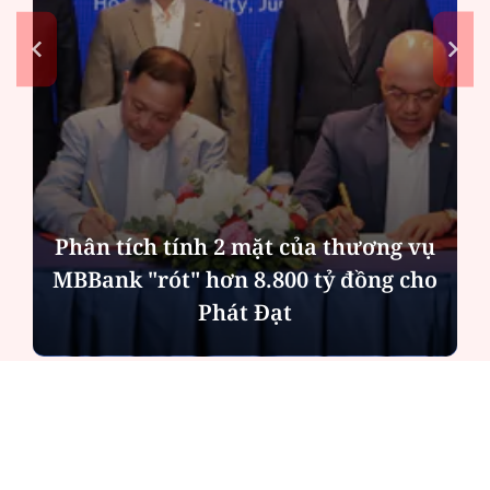
Bản án cho kẻ làm chết người cùng
phe khi hỗn chiến
ĐỌC NHIỀU
Công an Hà Nội xử lý loạt quán game hoạt
động xuyên đêm