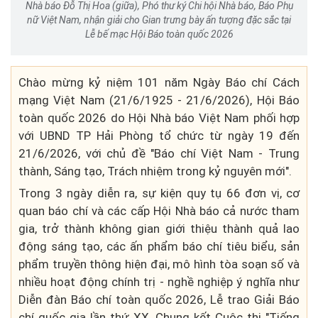
Nhà báo Đỗ Thị Hoa (giữa), Phó thư ký Chi hội Nhà báo, Báo Phụ
nữ Việt Nam, nhận giải cho Gian trưng bày ấn tượng đặc sắc tại
Lễ bế mạc Hội Báo toàn quốc 2026
Chào mừng kỷ niệm 101 năm Ngày Báo chí Cách
mạng Việt Nam (21/6/1925 - 21/6/2026), Hội Báo
toàn quốc 2026 do Hội Nhà báo Việt Nam phối hợp
với UBND TP Hải Phòng tổ chức từ ngày 19 đến
21/6/2026, với chủ đề "Báo chí Việt Nam - Trung
thành, Sáng tạo, Trách nhiệm trong kỷ nguyên mới".
Trong 3 ngày diễn ra, sự kiện quy tụ 66 đơn vị, cơ
quan báo chí và các cấp Hội Nhà báo cả nước tham
gia, trở thành không gian giới thiệu thành quả lao
động sáng tạo, các ấn phẩm báo chí tiêu biểu, sản
phẩm truyền thông hiện đại, mô hình tòa soạn số và
nhiều hoạt động chính trị - nghề nghiệp ý nghĩa như
Diễn đàn Báo chí toàn quốc 2026, Lễ trao Giải Báo
chí quốc gia lần thứ XX, Chung kết Cuộc thi "Tiếng