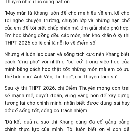
Thuyên nhiều lúc cũng bất ổn.
"May mắn là Khang luôn để cho mẹ hiểu về em, kể cho
tôi nghe chuyện trường, chuyện lớp và những hạn chế
của em để tôi biết chấp nhận mà tìm giải pháp phù hợp.
Em học không đồng đều các môn, nên khó khăn ở kỳ thi
THPT 2026 có lẽ chỉ là nỗi lo về điểm số.
Nhưng vì luôn lạc quan và sống tích cực nên Khang biết
cách "ứng phó" với những "sự cố" trong việc học của
mình bằng cách học thật tốt những môn mà em có ưu
thế hơn như: Anh Văn, Tin học", chị Thuyên tâm sự.
Sau kỳ thi THPT 2026, chị Diễm Thuyên mong con trai
sẽ mạnh mẽ, quyết đoán, vững vàng hơn để xây dựng
tương lai cho chính mình, nhận biết được đúng sai hay
dở để sống tốt, sống có trách nhiệm.
"Dù kết quả ra sao thì Khang cũng đã cố gắng bằng
chính thực lực của mình. Tôi luôn biết ơn vì con đã