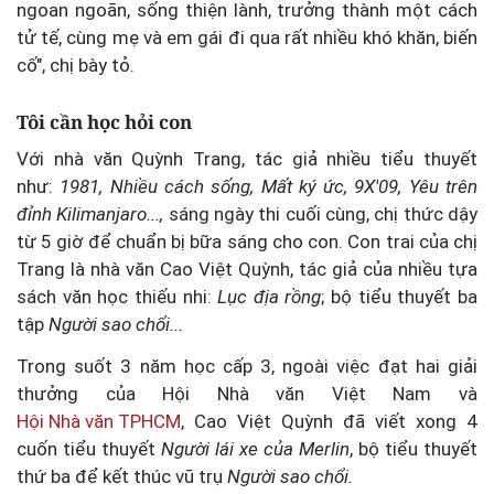
ngoan ngoãn, sống thiện lành, trưởng thành một cách
tử tế, cùng mẹ và em gái đi qua rất nhiều khó khăn, biến
cố", chị bày tỏ.
Tôi cần học hỏi con
Với nhà văn Quỳnh Trang, tác giả nhiều tiểu thuyết
như:
1981, Nhiều cách sống, Mất ký ức, 9X'09, Yêu trên
đỉnh Kilimanjaro...,
sáng ngày thi cuối cùng, chị thức dậy
từ 5 giờ để chuẩn bị bữa sáng cho con. Con trai của chị
Trang là nhà văn Cao Việt Quỳnh, tác giả của nhiều tựa
sách văn học thiếu nhi:
Lục địa rồng
; bộ tiểu thuyết ba
tập
Người sao chổi...
Trong suốt 3 năm học cấp 3, ngoài việc đạt hai giải
thưởng của Hội Nhà văn Việt Nam và
Hội Nhà văn TPHCM
, Cao Việt Quỳnh đã viết xong 4
cuốn tiểu thuyết
Người lái xe của Merlin
, bộ tiểu thuyết
thứ ba để kết thúc vũ trụ
Người sao chổi.