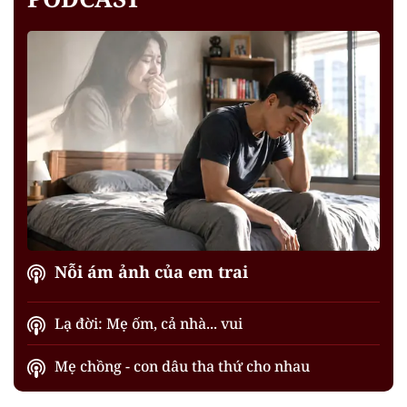
Nỗi ám ảnh của em trai
Lạ đời: Mẹ ốm, cả nhà... vui
Mẹ chồng - con dâu tha thứ cho nhau