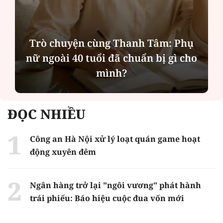
Hà Nội thu hút bác sĩ về trạm y tế,
tạo điều kiện để người dân tiếp cận
các dịch vụ y tế kỹ thuật cao
ĐỌC NHIỀU
Công an Hà Nội xử lý loạt quán game hoạt
động xuyên đêm
Ngân hàng trở lại "ngôi vương" phát hành
trái phiếu: Báo hiệu cuộc đua vốn mới