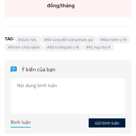
đồng/tháng
TAG:
Quốc hội,
Bổ sung đối tượng tham gia
Bảo hiểm y tế
Khám chữa bệnh
Bộ trưởng bộ y tế
Kỳ họp thứ 8
Ý kiến của bạn
Bình luận
Gửi bình luận