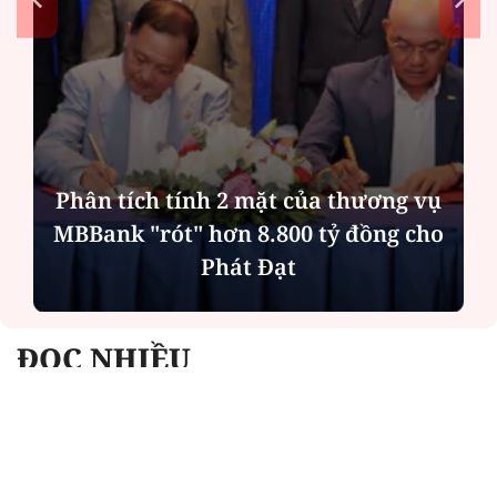
Phân tích tính 2 mặt của thương vụ
MBBank "rót" hơn 8.800 tỷ đồng cho
Phát Đạt
ĐỌC NHIỀU
Công an Hà Nội xử lý loạt quán game hoạt
động xuyên đêm