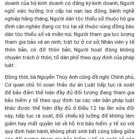
doanh của hộ kinh doanh có đăng ký kinh doanh; Người
nghỉ việc hưởng trợ cấp tai nạn lao động, bệnh nghề
nghiệp hằng tháng; Người dân tộc thiểu số thuộc hộ gia
đình cận nghèo đang cư trú tại xã thuộc vùng đồng bào
dân tộc thiểu số và miền núi; Người tham gia lực lượng
tham gia bảo vệ an ninh, trật tự ở cơ sở; Nhân viên y tế
thôn bản, cô đỡ thôn bản; Người hoạt động không
chuyên trách ở thôn, tổ dân phố theo quy định của pháp
luật...
Đồng thời, bà Nguyễn Thúy Anh cũng đề nghị Chính phủ,
Cơ quan chủ trì soạn thảo dự án Luật tiếp tục rà soát
để bảo đảm thể hiện đầy đủ đối tượng đang tham gia
bảo hiểm y tế theo quy định tại các văn bản pháp luật
khác được thể hiện đầy đủ ở Điều 12 tại lần sửa đổi
này; tiếp tục rà soát, đối chiếu kỹ lưỡng để không làm
giảm hay mất quyền lợi về hỗ trợ bảo hiểm y tế so với
quy định hiện hành, không phát sinh bất công bằng giữa