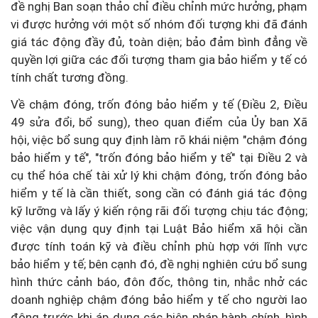
đề nghị Ban soạn thảo chỉ điều chỉnh mức hưởng, phạm
vi được hưởng với một số nhóm đối tượng khi đã đánh
giá tác động đầy đủ, toàn diện; bảo đảm bình đẳng về
quyền lợi giữa các đối tượng tham gia bảo hiểm y tế có
tính chất tương đồng.
Về chậm đóng, trốn đóng bảo hiểm y tế (Điều 2, Điều
49 sửa đổi, bổ sung), theo quan điểm của Ủy ban Xã
hội, việc bổ sung quy định làm rõ khái niệm "chậm đóng
bảo hiểm y tế", "trốn đóng bảo hiểm y tế" tại Điều 2 và
cụ thể hóa chế tài xử lý khi chậm đóng, trốn đóng bảo
hiểm y tế là cần thiết, song cần có đánh giá tác động
kỹ lưỡng và lấy ý kiến rộng rãi đối tượng chịu tác động;
việc vận dụng quy định tại Luật Bảo hiểm xã hội cần
được tính toán kỹ và điều chỉnh phù hợp với lĩnh vực
bảo hiểm y tế; bên cạnh đó, đề nghị nghiên cứu bổ sung
hình thức cảnh báo, đôn đốc, thông tin, nhắc nhở các
doanh nghiệp chậm đóng bảo hiểm y tế cho người lao
động trước khi áp dụng các biện pháp hành chính, hình