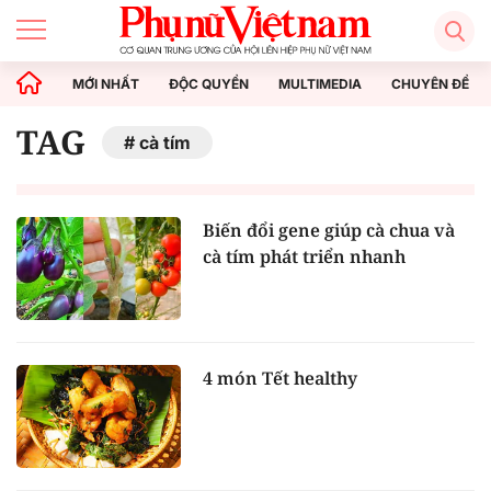
MỚI NHẤT
ĐỘC QUYỀN
MULTIMEDIA
CHUYÊN ĐỀ
TAG
cà tím
Biến đổi gene giúp cà chua và
cà tím phát triển nhanh
4 món Tết healthy