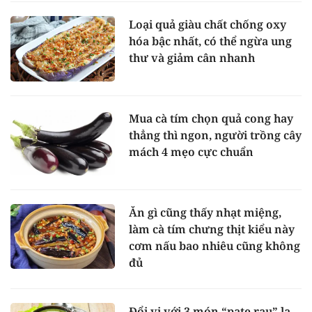
Loại quả giàu chất chống oxy
hóa bậc nhất, có thể ngừa ung
thư và giảm cân nhanh
Mua cà tím chọn quả cong hay
thẳng thì ngon, người trồng cây
mách 4 mẹo cực chuẩn
Ăn gì cũng thấy nhạt miệng,
làm cà tím chưng thịt kiểu này
cơm nấu bao nhiêu cũng không
đủ
Đổi vị với 3 món “pate rau” lạ