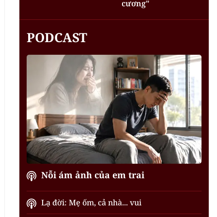
cương"
PODCAST
Nỗi ám ảnh của em trai
Lạ đời: Mẹ ốm, cả nhà... vui