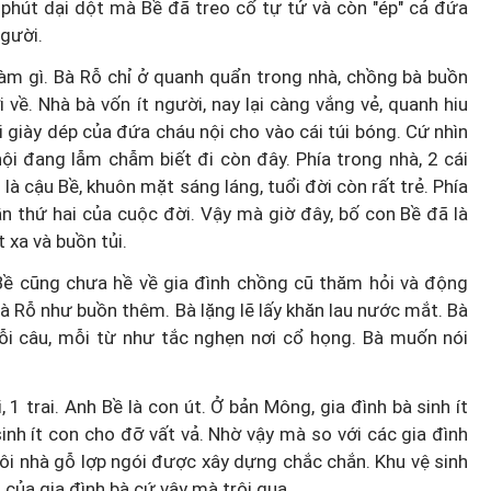
y phút dại dột mà Bề đã treo cổ tự tử và còn "ép" cả đứa
 người.
làm gì. Bà Rỗ chỉ ở quanh quẩn trong nhà, chồng bà buồn
 về. Nhà bà vốn ít người, nay lại càng vắng vẻ, quanh hiu
 giày dép của đứa cháu nội cho vào cái túi bóng. Cứ nhìn
ội đang lẫm chẫm biết đi còn đây. Phía trong nhà, 2 cái
là cậu Bề, khuôn mặt sáng láng, tuổi đời còn rất trẻ. Phía
ần thứ hai của cuộc đời. Vậy mà giờ đây, bố con Bề đã là
t xa và buồn tủi.
 Bề cũng chưa hề về gia đình chồng cũ thăm hỏi và động
bà Rỗ như buồn thêm. Bà lặng lẽ lấy khăn lau nước mắt. Bà
ỗi câu, mỗi từ như tắc nghẹn nơi cổ họng. Bà muốn nói
1 trai. Anh Bề là con út. Ở bản Mông, gia đình bà sinh ít
inh ít con cho đỡ vất vả. Nhờ vậy mà so với các gia đình
ôi nhà gỗ lợp ngói được xây dựng chắc chắn. Khu vệ sinh
của gia đình bà cứ vậy mà trôi qua.