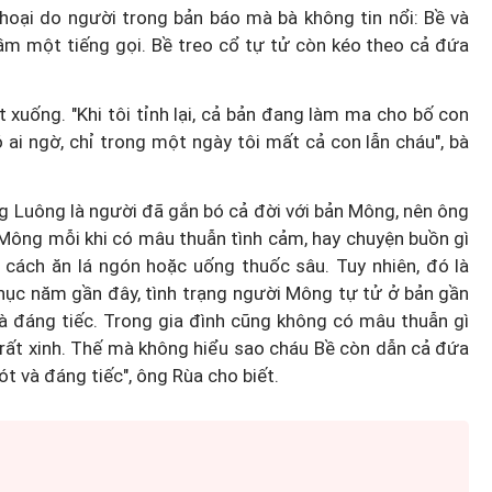
oại do người trong bản báo mà bà không tin nổi: Bề và
tầm một tiếng gọi. Bề treo cổ tự tử còn kéo theo cả đứa
 xuống. "Khi tôi tỉnh lại, cả bản đang làm ma cho bố con
ai ngờ, chỉ trong một ngày tôi mất cả con lẫn cháu", bà
g Luông là người đã gắn bó cả đời với bản Mông, nên ông
Mông mỗi khi có mâu thuẫn tình cảm, hay chuyện buồn gì
 cách ăn lá ngón hoặc uống thuốc sâu. Tuy nhiên, đó là
ục năm gần đây, tình trạng người Mông tự tử ở bản gần
là đáng tiếc. Trong gia đình cũng không có mâu thuẫn gì
i rất xinh. Thế mà không hiểu sao cháu Bề còn dẫn cả đứa
ót và đáng tiếc", ông Rùa cho biết.