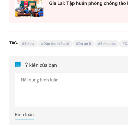
Gia Lai: Tập huấn phòng chống tảo
TAG:
Sơn la
Dân tộc thiểu số
Dự án 8
Sơn cước
C
Ý kiến của bạn
Bình luận