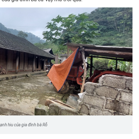
ạnh hiu của gia đình bà Rỗ