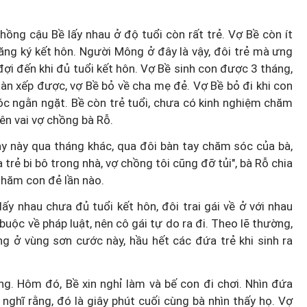
hồng cậu Bề lấy nhau ở độ tuổi còn rất trẻ. Vợ Bề còn ít
ăng ký kết hôn. Người Mông ở đây là vậy, đôi trẻ mà ưng
đợi đến khi đủ tuổi kết hôn. Vợ Bề sinh con được 3 tháng,
Loại bỏ "giấy phép con" ẩn danh
àn xếp được, vợ Bề bỏ về cha mẹ đẻ. Vợ Bề bỏ đi khi con
c chạy
Giảm gánh nặng cho doanh
óc ngằn ngặt. Bề còn trẻ tuổi, chưa có kinh nghiệm chăm
ên vai vợ chồng bà Rỗ.
an B
nghiệp nhỏ do phụ nữ làm chủ
y này qua tháng khác, qua đôi bàn tay chăm sóc của bà,
trẻ bi bô trong nhà, vợ chồng tôi cũng đỡ tủi", bà Rỗ chia
 thăm con đẻ lần nào.
lấy nhau chưa đủ tuổi kết hôn, đôi trai gái về ở với nhau
uộc về pháp luật, nên cô gái tự do ra đi. Theo lẽ thường,
g ở vùng sơn cước này, hầu hết các đứa trẻ khi sinh ra
g. Hôm đó, Bề xin nghỉ làm và bế con đi chơi. Nhìn đứa
 nghĩ rằng, đó là giây phút cuối cùng bà nhìn thấy họ. Vợ