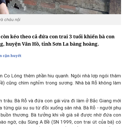
và cháu nội
còn kéo theo cả đứa con trai 3 tuổi khiến bà con
g, huyện Vân Hồ, tỉnh Sơn La bàng hoàng.
ân cận huyết
n Co Lóng thêm phần hiu quạnh. Ngôi nhà lợp ngói thâm
Bề) cũng chìm nghỉm trong sương. Nhà bà Rỗ không làm
 trâu. Bà Rỗ và đứa con gái vừa đi làm ở Bắc Giang mới
ưa từng gùi su su từ đồi xuống sân nhà. Bà Rỗ - người phụ
ỗi buồn thương. Bà tưởng khi về già sẽ được nhờ đứa con
nào ngờ, cậu Sùng A Bề (SN 1999, con trai út của bà) có