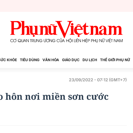
SỨC KHỎE
TIÊU DÙNG
VĂN HÓA
GIÁO DỤC
DU LỊCH
THẾ GIỚI PHỤ NỮ
23/09/2022 - 07:12 (GMT+7)
o hôn nơi miền sơn cước