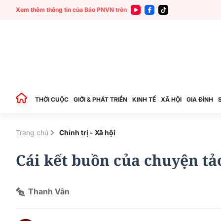
Xem thêm thông tin của Báo PNVN trên
THỜI CUỘC
GIỚI & PHÁT TRIỂN
KINH TẾ
XÃ HỘI
GIA ĐÌNH
Trang chủ
Chính trị - Xã hội
Cái kết buồn của chuyện tả
Thanh Vân