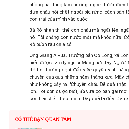
chồng bà đang làm nương, nghe được điện th
đứa cháu nội chết ngoài bìa rừng, cách bản 
con trai của mình vào cuộc.
Bà Rỗ nhận thi thể con cháu mà ngất lên, ngất
nó. Tôi chẳng còn nước mắt mà khóc nữa. Có 
Rỗ buồn rầu chia sẻ.
Ông Giàng A Rùa, Trưởng bản Co Lóng, xã Lón
hiểu được tâm lý người Mông nơi đây. Người 
đó họ thường nghĩ đến việc quyên sinh bằng
chuyện của quá những năm tháng xưa. Mấy ch
như không xảy ra. "Chuyện cháu Bề quả thật 
lớn. Tôi còn được biết, Bề vừa có bạn gái mớ
con trai chết theo mình. Đây quả là điều đau x
CÓ THỂ BẠN QUAN TÂM