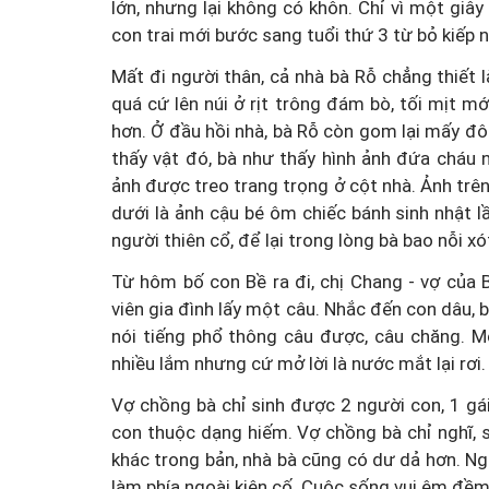
lớn, nhưng lại không có khôn. Chỉ vì một giâ
con trai mới bước sang tuổi thứ 3 từ bỏ kiếp
Mất đi người thân, cả nhà bà Rỗ chẳng thiết 
quá cứ lên núi ở rịt trông đám bò, tối mịt mới
hơn. Ở đầu hồi nhà, bà Rỗ còn gom lại mấy đôi
thấy vật đó, bà như thấy hình ảnh đứa cháu n
ảnh được treo trang trọng ở cột nhà. Ảnh trên 
dưới là ảnh cậu bé ôm chiếc bánh sinh nhật l
người thiên cổ, để lại trong lòng bà bao nỗi xó
Từ hôm bố con Bề ra đi, chị Chang - vợ của
viên gia đình lấy một câu. Nhắc đến con dâu, 
nói tiếng phổ thông câu được, câu chăng. M
nhiều lắm nhưng cứ mở lời là nước mắt lại rơi.
Vợ chồng bà chỉ sinh được 2 người con, 1 gái, 
con thuộc dạng hiếm. Vợ chồng bà chỉ nghĩ, s
khác trong bản, nhà bà cũng có dư dả hơn. Ng
làm phía ngoài kiên cố. Cuộc sống vui êm đềm 