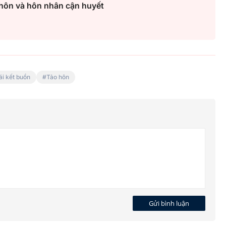
 hôn và hôn nhân cận huyết
ái kết buồn
Tảo hôn
Gửi bình luận