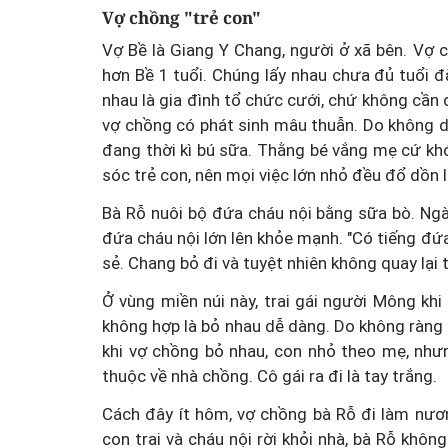
Vợ chồng "trẻ con"
Vợ Bề là Giang Y Chang, người ở xã bên. Vợ c
hơn Bề 1 tuổi. Chúng lấy nhau chưa đủ tuổi đ
nhau là gia đình tổ chức cưới, chứ không cần 
vợ chồng có phát sinh mâu thuẫn. Do không d
Tiếng khóc đầu đời và cuộ
đang thời kì bú sữa. Thằng bé vắng mẹ cứ kh
sóc trẻ con, nên mọi việc lớn nhỏ đều đổ dồn l
đua ngăn virus viêm g
Bà Rỗ nuôi bộ đứa cháu nội bằng sữa bò. Ngà
đứa cháu nội lớn lên khỏe mạnh. "Có tiếng đứa 
sẻ. Chang bỏ đi và tuyệt nhiên không quay lại
Ở vùng miền núi này, trai gái người Mông khi 
không hợp là bỏ nhau dễ dàng. Do không ràng b
khi vợ chồng bỏ nhau, con nhỏ theo mẹ, nhưn
thuộc về nhà chồng. Cô gái ra đi là tay trắng.
Cách đây ít hôm, vợ chồng bà Rỗ đi làm nươn
con trai và cháu nội rời khỏi nhà, bà Rỗ không