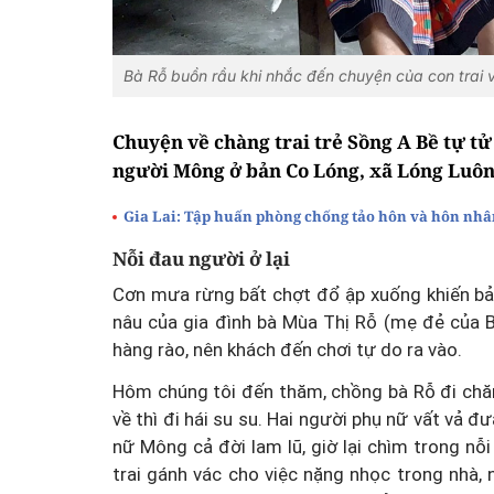
Bà Rỗ buồn rầu khi nhắc đến chuyện của con trai 
Chuyện về chàng trai trẻ Sồng A Bề tự tử 
người Mông ở bản Co Lóng, xã Lóng Luôn
Gia Lai: Tập huấn phòng chống tảo hôn và hôn nh
Nỗi đau người ở lại
Cơn mưa rừng bất chợt đổ ập xuống khiến bả
nâu của gia đình bà Mùa Thị Rỗ (mẹ đẻ của 
hàng rào, nên khách đến chơi tự do ra vào.
Hôm chúng tôi đến thăm, chồng bà Rỗ đi chăn
về thì đi hái su su. Hai người phụ nữ vất vả đ
nữ Mông cả đời lam lũ, giờ lại chìm trong n
trai gánh vác cho việc nặng nhọc trong nhà, 