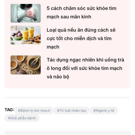
5 cách chăm sóc sức khỏe tim
mạch sau mãn kinh
Loại quả nếu ăn đúng cách sẽ
cực tốt cho miễn dịch và tim
mạch
Tác dụng ngạc nhiên khi uống trà
ô long đối với sức khỏe tim mạch
và não bộ
TAG:
Bệnh lý tim mạch
Trí tuệ nhân tạo
Ngành y tế
Giải phẫu bệnh