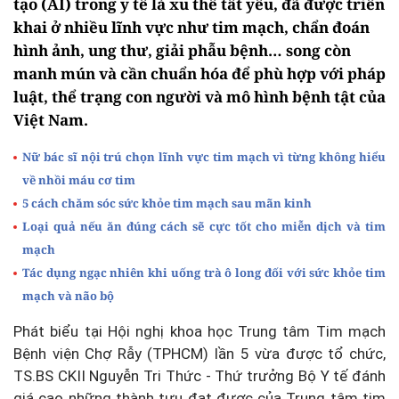
tạo (AI) trong y tế là xu thế tất yếu, đã được triển
khai ở nhiều lĩnh vực như tim mạch, chẩn đoán
hình ảnh, ung thư, giải phẫu bệnh… song còn
manh mún và cần chuẩn hóa để phù hợp với pháp
luật, thể trạng con người và mô hình bệnh tật của
Việt Nam.
Nữ bác sĩ nội trú chọn lĩnh vực tim mạch vì từng không hiểu
về nhồi máu cơ tim
5 cách chăm sóc sức khỏe tim mạch sau mãn kinh
Loại quả nếu ăn đúng cách sẽ cực tốt cho miễn dịch và tim
mạch
Tác dụng ngạc nhiên khi uống trà ô long đối với sức khỏe tim
mạch và não bộ
Phát biểu tại Hội nghị khoa học Trung tâm Tim mạch
Bệnh viện Chợ Rẫy (TPHCM) lần 5 vừa được tổ chức,
TS.BS CKII Nguyễn Tri Thức - Thứ trưởng Bộ Y tế đánh
giá cao những thành tựu đạt được của Trung tâm tim