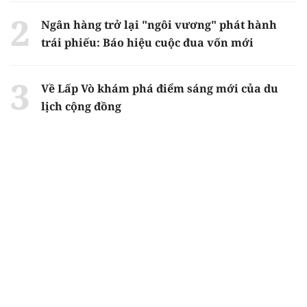
Ngân hàng trở lại "ngôi vương" phát hành
trái phiếu: Báo hiệu cuộc đua vốn mới
Về Lấp Vò khám phá điểm sáng mới của du
lịch cộng đồng
Từ 4/8, chính thức lọc ảo xét tuyển đại học
2026
Gian lận thi ở Tuyên Quang: Bộ GD-ĐT công
bố phương án xử lý vào sáng 5/8
Chiến dịch 500 ngày