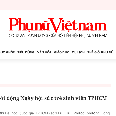
SỨC KHỎE
TIÊU DÙNG
VĂN HÓA
GIÁO DỤC
DU LỊCH
THẾ GIỚI PHỤ NỮ
hởi động Ngày hội sức trẻ sinh viên TPHCM
ô thị Đại học Quốc gia TPHCM (số 1 Lưu Hữu Phước, phường Đông