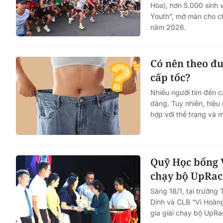
Hòa), hơn 5.000 sinh v
Youth”, mở màn cho ch
năm 2026.
Có nên theo đ
cấp tốc?
Nhiều người tìm đến 
dáng. Tuy nhiên, hiệu
hợp với thể trạng và m
Quỹ Học bổng V
chạy bộ UpRac
Sáng 18/1, tại trườn
Dính và CLB “Vì Hoàng
gia giải chạy bộ UpR