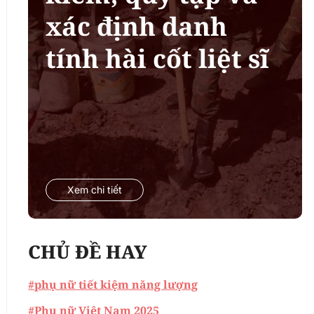
xác định danh
tính hài cốt liệt sĩ
Xem chi tiết
CHỦ ĐỀ HAY
#phụ nữ tiết kiệm năng lượng
#Phụ nữ Việt Nam 2025