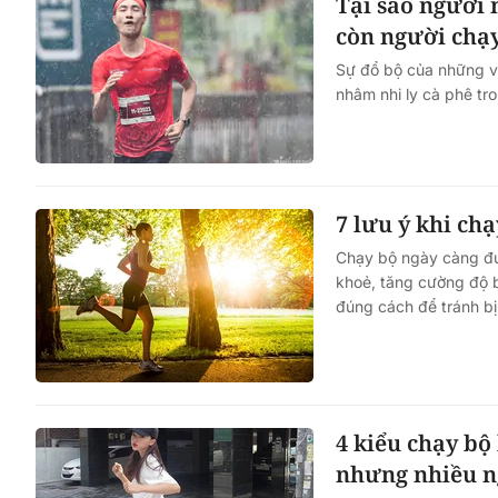
Tại sao người 
còn người chạy 
Sự đổ bộ của những v
nhâm nhi ly cà phê tr
7 lưu ý khi ch
Chạy bộ ngày càng đư
khoẻ, tăng cường độ b
đúng cách để tránh bị
4 kiểu chạy bộ
nhưng nhiều n