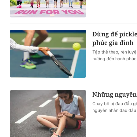
Một cuộc hôn nhân tan v
mảnh đất và bản án vì lẽ
Đừng để pickl
bằng
phúc gia đình
Tập thể thao, rèn luy
hưởng đến hạnh phúc, 
Những nguyên 
Chạy bộ bị đau đầu gố
nguyên nhân đau đầu g