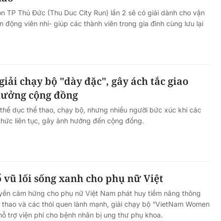
n TP Thủ Đức (Thu Duc City Run) lần 2 sẽ có giải dành cho vận
n động viên nhí- giúp các thành viên trong gia đình cùng lưu lại
giải chạy bộ "dày đặc", gây ách tắc giao
hưởng cộng đồng
 thể dục thể thao, chạy bộ, nhưng nhiều người bức xúc khi các
chức liên tục, gây ảnh hưởng đến cộng đồng.
ổ vũ lối sống xanh cho phụ nữ Việt
uyền cảm hứng cho phụ nữ Việt Nam phát huy tiềm năng thông
 thao và các thói quen lành mạnh, giải chạy bộ “VietNam Women
ỗ trợ viện phí cho bệnh nhân bị ung thư phụ khoa.