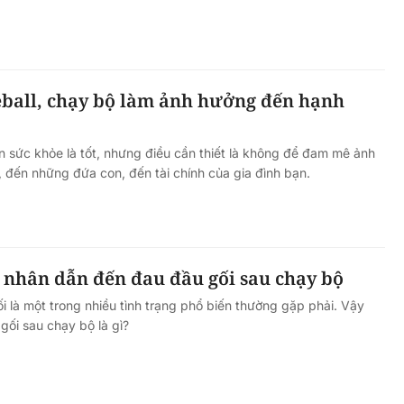
Hà Nội thu hút bác sĩ về trạm y
ỡ, 3
tế, tạo điều kiện để người dân
 công
tiếp cận các dịch vụ y tế kỹ thuậ
eball, chạy bộ làm ảnh hưởng đến hạnh
cao
ện sức khỏe là tốt, nhưng điều cần thiết là không để đam mê ảnh
đến những đứa con, đến tài chính của gia đình bạn.
nhân dẫn đến đau đầu gối sau chạy bộ
i là một trong nhiều tình trạng phổ biến thường gặp phải. Vậy
ối sau chạy bộ là gì?