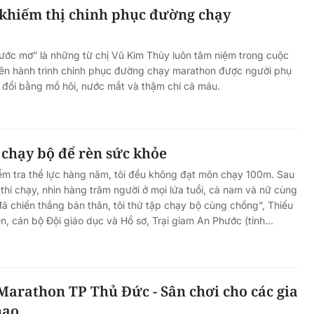
khiếm thị chinh phục đường chạy
m ước mơ” là những từ chị Vũ Kim Thủy luôn tâm niệm trong cuộc
rên hành trình chinh phục đường chạy marathon được người phụ
 đổi bằng mồ hôi, nước mắt và thậm chí cả máu.
chạy bộ để rèn sức khỏe
iểm tra thể lực hàng năm, tôi đều không đạt môn chạy 100m. Sau
thi chạy, nhìn hàng trăm người ở mọi lứa tuổi, cả nam và nữ cùng
đã chiến thắng bản thân, tôi thử tập chạy bộ cùng chồng”, Thiếu
, cán bộ Đội giáo dục và Hồ sơ, Trại giam An Phước (tỉnh...
Marathon TP Thủ Đức - Sân chơi cho các gia
hao