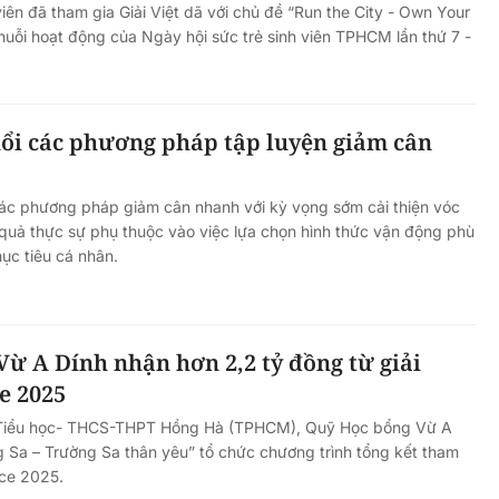
iên đã tham gia Giải Việt dã với chủ đề “Run the City - Own Your
uỗi hoạt động của Ngày hội sức trẻ sinh viên TPHCM lần thứ 7 -
uổi các phương pháp tập luyện giảm cân
các phương pháp giảm cân nhanh với kỳ vọng sớm cải thiện vóc
 quả thực sự phụ thuộc vào việc lựa chọn hình thức vận động phù
ục tiêu cá nhân.
ừ A Dính nhận hơn 2,2 tỷ đồng từ giải
e 2025
g Tiểu học- THCS-THPT Hồng Hà (TPHCM), Quỹ Học bổng Vừ A
 Sa – Trường Sa thân yêu” tổ chức chương trình tổng kết tham
ace 2025.