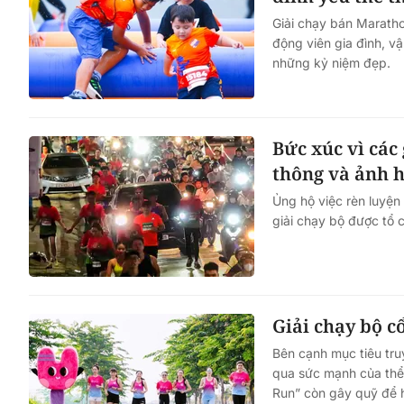
Giải chạy bán Maratho
động viên gia đình, vậ
những kỷ niệm đẹp.
Bức xúc vì các 
thông và ảnh 
Ủng hộ việc rèn luyện
giải chạy bộ được tổ 
Giải chạy bộ c
Bên cạnh mục tiêu tr
qua sức mạnh của thể
Run” còn gây quỹ để h