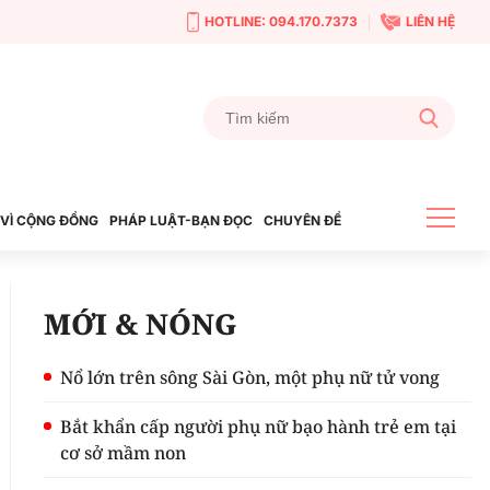
HOTLINE: 094.170.7373
LIÊN HỆ
VÌ CỘNG ĐỒNG
PHÁP LUẬT-BẠN ĐỌC
CHUYÊN ĐỀ
MỚI & NÓNG
Nổ lớn trên sông Sài Gòn, một phụ nữ tử vong
Bắt khẩn cấp người phụ nữ bạo hành trẻ em tại
cơ sở mầm non