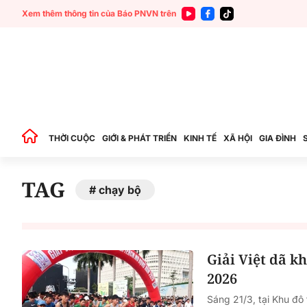
Xem thêm thông tin của Báo PNVN trên
THỜI CUỘC
GIỚI & PHÁT TRIỂN
KINH TẾ
XÃ HỘI
GIA ĐÌNH
TAG
chạy bộ
Giải Việt dã k
2026
Sáng 21/3, tại Khu đ