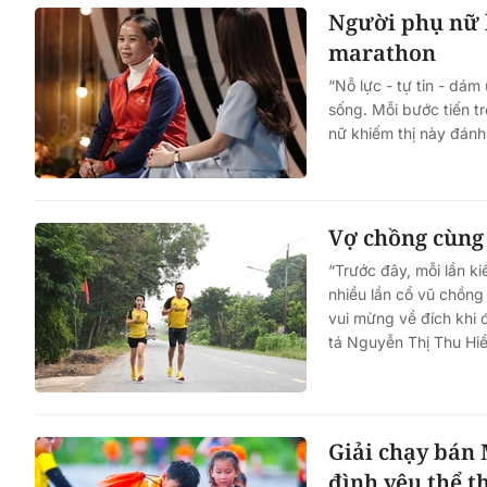
Người phụ nữ 
marathon
“Nỗ lực - tự tin - dá
sống. Mỗi bước tiến t
nữ khiếm thị này đánh
Vợ chồng cùng 
“Trước đây, mỗi lần k
nhiều lần cổ vũ chồng 
vui mừng về đích khi 
tá Nguyễn Thị Thu Hiền
Giải chạy bán 
đình yêu thể t