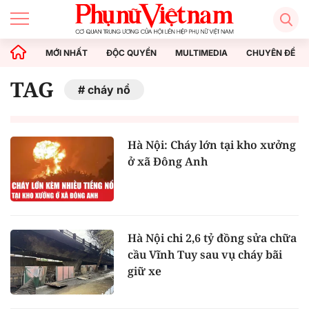
MỚI NHẤT
ĐỘC QUYỀN
MULTIMEDIA
CHUYÊN ĐỀ
TAG
cháy nổ
Hà Nội: Cháy lớn tại kho xưởng
ở xã Đông Anh
Hà Nội chi 2,6 tỷ đồng sửa chữa
cầu Vĩnh Tuy sau vụ cháy bãi
giữ xe