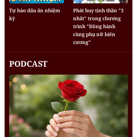
Tự hào dấu ấn nhiệm
Phát huy tinh thần "3
kỳ
nhất" trong chương
trình "Đồng hành
cùng phụ nữ biên
cương"
PODCAST