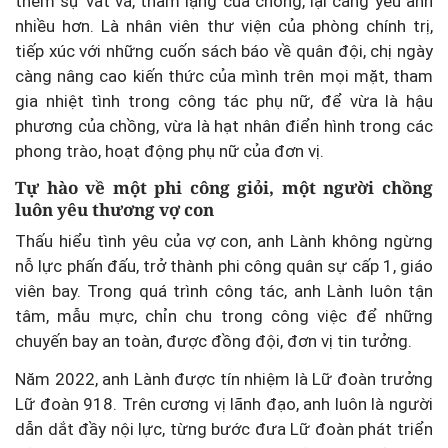
thêm sự vất vả, thầm lặng của chồng, lại càng yêu anh
nhiều hơn. Là nhân viên thư viện của phòng chính trị,
tiếp xúc với những cuốn sách báo về quân đội, chị ngày
càng nâng cao kiến thức của mình trên mọi mặt, tham
gia nhiệt tình trong công tác phụ nữ, để vừa là hậu
phương của chồng, vừa là hạt nhân điển hình trong các
phong trào, hoạt động phụ nữ của đơn vị.
Tự hào về một phi công giỏi, một người chồng
luôn yêu thương vợ con
Thấu hiểu tình yêu của vợ con, anh Lành không ngừng
nỗ lực phấn đấu, trở thành phi công quân sự cấp 1, giáo
viên bay. Trong quá trình công tác, anh Lành luôn tận
tâm, mẫu mực, chỉn chu trong công việc để những
chuyến bay an toàn, được đồng đội, đơn vị tin tưởng.
Năm 2022, anh Lành được tín nhiệm là Lữ đoàn trưởng
Lữ đoàn 918. Trên cương vị lãnh đạo, anh luôn là người
dẫn dắt đầy nội lực, từng bước đưa Lữ đoàn phát triển