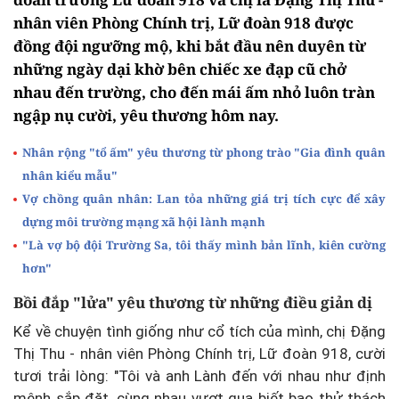
nhân viên Phòng Chính trị, Lữ đoàn 918 được
đồng đội ngưỡng mộ, khi bắt đầu nên duyên từ
những ngày dại khờ bên chiếc xe đạp cũ chở
nhau đến trường, cho đến mái ấm nhỏ luôn tràn
ngập nụ cười, yêu thương hôm nay.
Nhân rộng "tổ ấm" yêu thương từ phong trào "Gia đình quân
nhân kiểu mẫu"
Vợ chồng quân nhân: Lan tỏa những giá trị tích cực để xây
dựng môi trường mạng xã hội lành mạnh
"Là vợ bộ đội Trường Sa, tôi thấy mình bản lĩnh, kiên cường
hơn"
Bồi đắp "lửa" yêu thương từ những điều giản dị
Kể về chuyện tình giống như cổ tích của mình, chị Đặng
Thị Thu - nhân viên Phòng Chính trị, Lữ đoàn 918, cười
tươi trải lòng: "Tôi
và anh Lành đến với nhau như định
mệnh sắp đặt, cùng nhau vượt qua biết bao thử thách