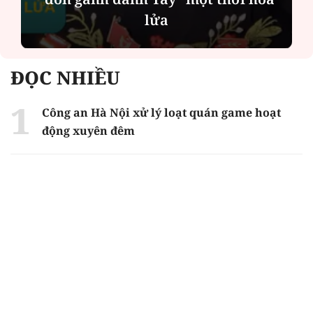
lửa
ĐỌC NHIỀU
Công an Hà Nội xử lý loạt quán game hoạt
động xuyên đêm
Ngân hàng trở lại "ngôi vương" phát hành
trái phiếu: Báo hiệu cuộc đua vốn mới
Về Lấp Vò khám phá điểm sáng mới của du
lịch cộng đồng
Từ 4/8, chính thức lọc ảo xét tuyển đại học