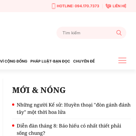
HOTLINE: 094.170.7373
LIÊN HỆ
VÌ CỘNG ĐỒNG
PHÁP LUẬT-BẠN ĐỌC
CHUYÊN ĐỀ
MỚI & NÓNG
Những người Kể sử: Huyền thoại "đòn gánh đánh
tây" một thời hoa lửa
Diễn đàn tháng 8: Báo hiếu có nhất thiết phải
sống chung?