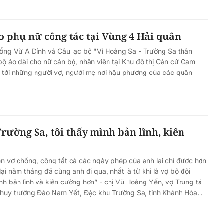
o phụ nữ công tác tại Vùng 4 Hải quân
ổng Vừ A Dính và Câu lạc bộ "Vì Hoàng Sa - Trường Sa thân
bộ áo dài cho nữ cán bộ, nhân viên tại Khu đô thị Căn cứ Cam
 ân tới những người vợ, người mẹ nơi hậu phương của các quân
Trường Sa, tôi thấy mình bản lĩnh, kiên
 vợ chồng, cộng tất cả các ngày phép của anh lại chỉ được hơn
ại năm tháng đã cùng anh đi qua, nhất là từ khi là vợ bộ đội
ình bản lĩnh và kiên cường hơn” - chị Vũ Hoàng Yến, vợ Trung tá
huy trưởng Đảo Nam Yết, Đặc khu Trường Sa, tỉnh Khánh Hòa...