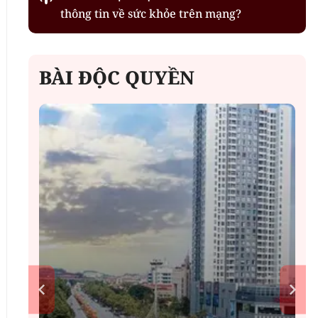
thông tin về sức khỏe trên mạng?
BÀI ĐỘC QUYỀN