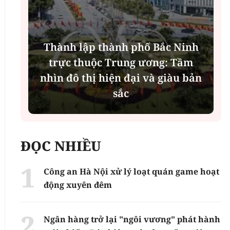
"Ăn cơm nhà, lo chuyện thiên
n
hạ": Cần khung thù lao thống
nhất toàn quốc
ĐỌC NHIỀU
Công an Hà Nội xử lý loạt quán game hoạt
động xuyên đêm
Ngân hàng trở lại "ngôi vương" phát hành