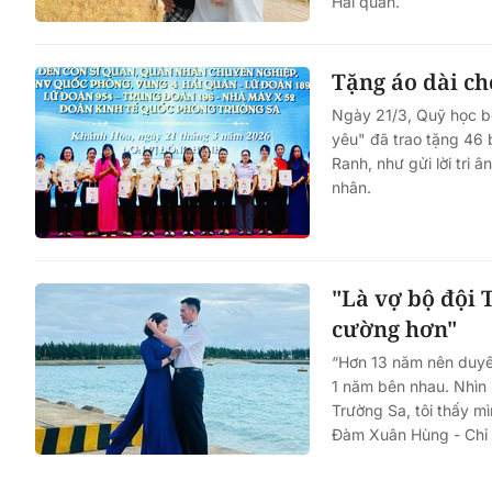
Hải quân.
Tặng áo dài ch
Ngày 21/3, Quỹ học b
yêu" đã trao tặng 46 
Ranh, như gửi lời tri
nhân.
"Là vợ bộ đội 
cường hơn"
“Hơn 13 năm nên duyên
1 năm bên nhau. Nhìn l
Trường Sa, tôi thấy m
Đàm Xuân Hùng - Chỉ 