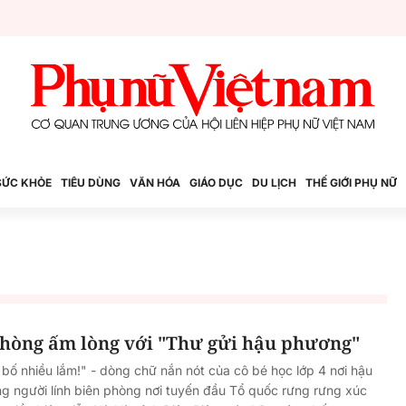
SỨC KHỎE
TIÊU DÙNG
VĂN HÓA
GIÁO DỤC
DU LỊCH
THẾ GIỚI PHỤ NỮ
 phòng ấm lòng với "Thư gửi hậu phương"
 bố nhiều lắm!" - dòng chữ nắn nót của cô bé học lớp 4 nơi hậu
g người lính biên phòng nơi tuyến đầu Tổ quốc rưng rưng xúc