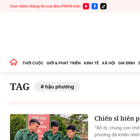
Xem thêm thông tin của Báo PNVN trên
THỜI CUỘC
GIỚI & PHÁT TRIỂN
KINH TẾ
XÃ HỘI
GIA ĐÌNH
TAG
hậu phương
Chiến sĩ biên
"Bố ơi, chúng con nhớ
phương đã khiến nhữn