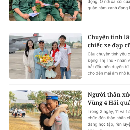
động. Ở nơi xa xôi củ
quân hàm xanh đang lặ
Chuyện tình l
chiếc xe đạp c
Câu chuyện tình yêu c
Đặng Thị Thu - nhân v
bắt đầu nên duyên từ
cho đến mái ấm nhỏ lu
Người thân xúc
Vùng 4 Hải qu
Trong 2 ngày, 11 và 12
chức đón thân nhân c
đang học tập, rèn luy