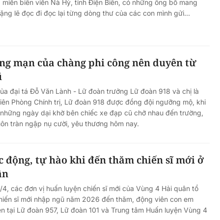
a miền biên viễn Nà Hỳ, tỉnh Điện Biên, có những ông bố mang
ng lẽ đọc đi đọc lại từng dòng thư của các con mình gửi...
ãng mạn của chàng phi công nên duyên từ
ũ
ủa đại tá Đỗ Văn Lành - Lữ đoàn trưởng Lữ đoàn 918 và chị là
iên Phòng Chính trị, Lữ đoàn 918 được đồng đội ngưỡng mộ, khi
 những ngày dại khờ bên chiếc xe đạp cũ chở nhau đến trường,
ôn tràn ngập nụ cười, yêu thương hôm nay.
 động, tự hào khi đến thăm chiến sĩ mới ở
ân
/4, các đơn vị huấn luyện chiến sĩ mới của Vùng 4 Hải quân tổ
hiến sĩ mới nhập ngũ năm 2026 đến thăm, động viên con em
ện tại Lữ đoàn 957, Lữ đoàn 101 và Trung tâm Huấn luyện Vùng 4