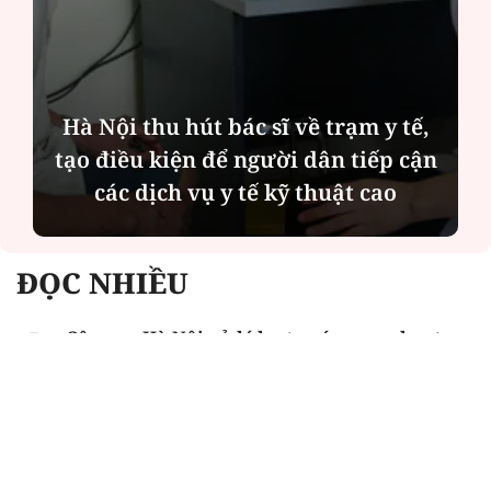
Diễn đàn tháng 8: Ca sĩ Duyên
Quỳnh càng trân trọng thời gian
bên cha sau biến cố của gia đình
ĐỌC NHIỀU
Công an Hà Nội xử lý loạt quán game hoạt
động xuyên đêm
Ngân hàng trở lại "ngôi vương" phát hành
trái phiếu: Báo hiệu cuộc đua vốn mới