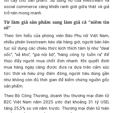
tin cậy cho sản phẩm. Sự bùng nổ của livestream và
social commerce càng khiến ranh giới giữa thật và giả
trở nên mong manh.
Từ làm giả sản phẩm sang làm giả cả "niềm tin
số"
Theo tìm hiểu của phóng viên Báo Phụ nữ Việt Nam,
nhiều phiên livestream kéo dài hàng giờ, người bán liên
tục sử dụng các chiêu thức kích thích tâm lý như "deal
sốc", "xả kho", "giá nội bộ", "hàng công ty tuồn ra" để
thúc đẩy người mua chốt đơn nhanh. Khi quyết định
mua hàng ngày càng được đưa ra dựa trên cảm xúc
tức thời và hiệu ứng đám đông, người tiêu dùng gần
như không còn đủ thời gian để kiểm chứng nguồn gốc
sản phẩm.
Theo Bộ Công Thương, doanh thu thương mại điện tử
B2C Việt Nam năm 2025 ước đạt khoảng 31 tỷ USD,
tăng 25,5% so với năm trước. Thương mại điện tử hiện