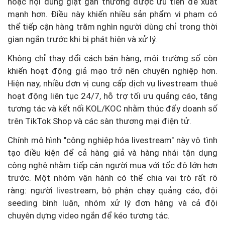
hoặc nội dung giật gân thường được ưu tiên đề xuất
mạnh hơn. Điều này khiến nhiều sản phẩm vi phạm có
thể tiếp cận hàng trăm nghìn người dùng chỉ trong thời
gian ngắn trước khi bị phát hiện và xử lý.
Không chỉ thay đổi cách bán hàng, môi trường số còn
khiến hoạt động giả mạo trở nên chuyên nghiệp hơn.
Hiện nay, nhiều đơn vị cung cấp dịch vụ livestream thuê
hoạt động liên tục 24/7, hỗ trợ tối ưu quảng cáo, tăng
tương tác và kết nối KOL/KOC nhằm thúc đẩy doanh số
trên TikTok Shop và các sàn thương mại điện tử.
Chính mô hình "công nghiệp hóa livestream" này vô tình
tạo điều kiện để cả hàng giả và hàng nhái tận dụng
công nghệ nhằm tiếp cận người mua với tốc độ lớn hơn
trước. Một nhóm vận hành có thể chia vai trò rất rõ
ràng: người livestream, bộ phận chạy quảng cáo, đội
seeding bình luận, nhóm xử lý đơn hàng và cả đội
chuyên dựng video ngắn để kéo tương tác.