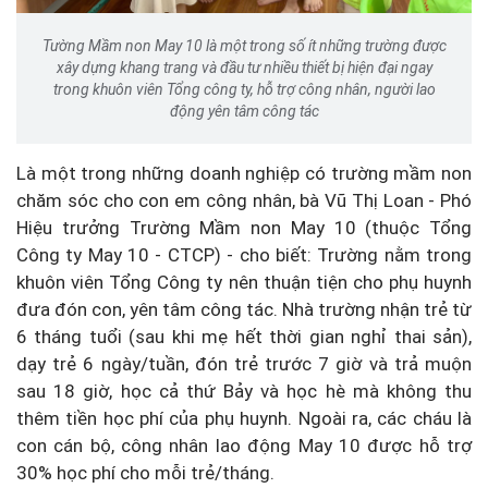
Tường Mầm non May 10 là một trong số ít những trường được
xây dựng khang trang và đầu tư nhiều thiết bị hiện đại ngay
trong khuôn viên Tổng công ty, hỗ trợ công nhân, người lao
động yên tâm công tác
Là một trong những doanh nghiệp có trường mầm non
chăm sóc cho con em công nhân, bà Vũ Thị Loan - Phó
Hiệu trưởng Trường Mầm non May 10 (thuộc Tổng
Công ty May 10 - CTCP) - cho biết: Trường nằm trong
khuôn viên Tổng Công ty nên thuận tiện cho phụ huynh
đưa đón con, yên tâm công tác. Nhà trường nhận trẻ từ
6 tháng tuổi (sau khi mẹ hết thời gian nghỉ thai sản),
dạy trẻ 6 ngày/tuần, đón trẻ trước 7 giờ và trả muộn
sau 18 giờ, học cả thứ Bảy và học hè mà không thu
thêm tiền học phí của phụ huynh. Ngoài ra, các cháu là
con cán bộ, công nhân lao động May 10 được hỗ trợ
30% học phí cho mỗi trẻ/tháng.