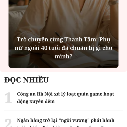
hụ
Hà Nội thu hút bác sĩ về trạm y tế,
cho
tạo điều kiện để người dân tiếp cận
các dịch vụ y tế kỹ thuật cao
ĐỌC NHIỀU
Công an Hà Nội xử lý loạt quán game hoạt
động xuyên đêm
Ngân hàng trở lại "ngôi vương" phát hành