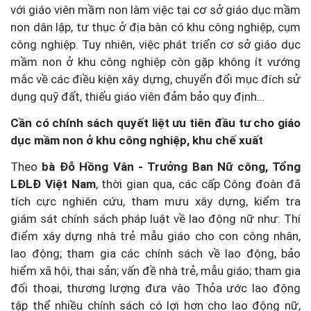
với giáo viên mầm non làm việc tại cơ sở giáo dục mầm
non dân lập, tư thục ở địa bàn có khu công nghiệp, cụm
công nghiệp. Tuy nhiên, việc phát triển cơ sở giáo dục
mầm non ở khu công nghiệp còn gặp không ít vướng
mắc về các điều kiện xây dựng, chuyển đổi mục đích sử
dụng quỹ đất, thiếu giáo viên đảm bảo quy định…
Cần có chính sách quyết liệt ưu tiên đầu tư cho giáo
dục mầm non ở khu công nghiệp, khu chế xuất
Theo
bà Đỗ Hồng Vân - Trưởng Ban Nữ công, Tổng
LĐLĐ Việt Nam
, thời gian qua, các cấp Công đoàn đã
tích cực nghiên cứu, tham mưu xây dựng, kiểm tra
giám sát chính sách pháp luật về lao động nữ như: Thí
điểm xây dựng nhà trẻ mẫu giáo cho con công nhân,
lao động; tham gia các chính sách về lao động, bảo
hiểm xã hội, thai sản; vấn đề nhà trẻ, mẫu giáo; tham gia
đối thoại, thương lượng đưa vào Thỏa ước lao động
tập thể nhiều chính sách có lợi hơn cho lao động nữ,