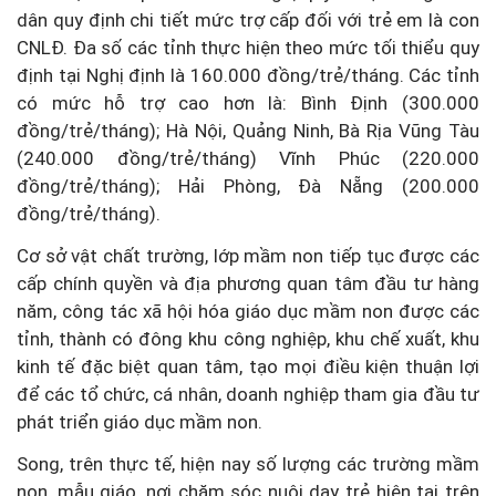
dân quy định chi tiết mức trợ cấp đối với trẻ em là con
CNLĐ. Đa số các tỉnh thực hiện theo mức tối thiểu quy
định tại Nghị định là 160.000 đồng/trẻ/tháng. Các tỉnh
có mức hỗ trợ cao hơn là: Bình Định (300.000
đồng/trẻ/tháng); Hà Nội, Quảng Ninh, Bà Rịa Vũng Tàu
(240.000 đồng/trẻ/tháng) Vĩnh Phúc (220.000
đồng/trẻ/tháng); Hải Phòng, Đà Nẵng (200.000
đồng/trẻ/tháng).
Cơ sở vật chất trường, lớp mầm non tiếp tục được các
cấp chính quyền và địa phương quan tâm đầu tư hàng
năm, công tác xã hội hóa giáo dục mầm non được các
tỉnh, thành có đông khu công nghiệp, khu chế xuất, khu
kinh tế đặc biệt quan tâm, tạo mọi điều kiện thuận lợi
để các tổ chức, cá nhân, doanh nghiệp tham gia đầu tư
phát triển giáo dục mầm non.
Song, trên thực tế, hiện nay số lượng các trường mầm
non, mẫu giáo, nơi chăm sóc nuôi dạy trẻ hiện tại trên