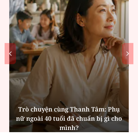
Phụ
Hà Nội thu hút bác sĩ về trạm y tế
ì cho
tạo điều kiện để người dân tiếp c
các dịch vụ y tế kỹ thuật cao