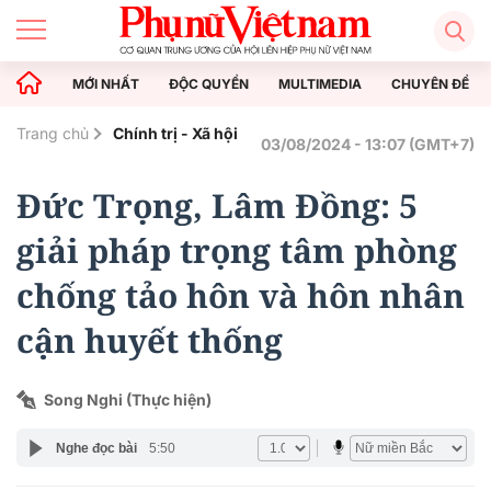
MỚI NHẤT
ĐỘC QUYỀN
MULTIMEDIA
CHUYÊN ĐỀ
Trang chủ
Chính trị - Xã hội
03/08/2024 - 13:07 (GMT+7)
Đức Trọng, Lâm Đồng: 5
giải pháp trọng tâm phòng
chống tảo hôn và hôn nhân
cận huyết thống
Song Nghi (Thực hiện)
Nghe đọc bài
5:50