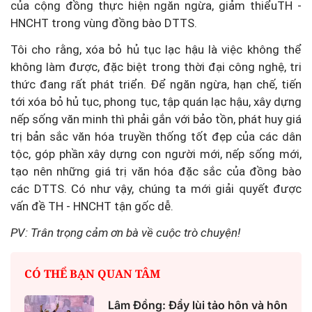
của cộng đồng thực hiện ngăn ngừa, giảm thiểuTH -
HNCHT trong vùng đồng bào DTTS.
Tôi cho rằng, xóa bỏ hủ tục lạc hậu là việc không thể
không làm được, đặc biệt trong thời đại công nghệ, tri
thức đang rất phát triển. Để ngăn ngừa, hạn chế, tiến
tới xóa bỏ hủ tục, phong tục, tập quán lạc hậu, xây dựng
nếp sống văn minh thì phải gắn với bảo tồn, phát huy giá
trị bản sắc văn hóa truyền thống tốt đẹp của các dân
tộc, góp phần xây dựng con người mới, nếp sống mới,
tạo nên những giá trị văn hóa đặc sắc của đồng bào
các DTTS. Có như vậy, chúng ta mới giải quyết được
vấn đề TH - HNCHT tận gốc dễ.
PV: Trân trọng cảm ơn bà về cuộc trò chuyện!
CÓ THỂ BẠN QUAN TÂM
Lâm Đồng: Đẩy lùi tảo hôn và hôn