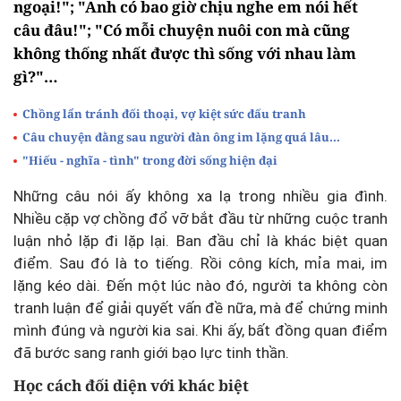
ngoại!"; "Anh có bao giờ chịu nghe em nói hết
câu đâu!"; "Có mỗi chuyện nuôi con mà cũng
không thống nhất được thì sống với nhau làm
gì?"…
Chồng lẩn tránh đối thoại, vợ kiệt sức đấu tranh
Câu chuyện đằng sau người đàn ông im lặng quá lâu…
"Hiếu - nghĩa - tình" trong đời sống hiện đại
Những câu nói ấy không xa lạ trong nhiều gia đình.
Nhiều cặp vợ chồng đổ vỡ bắt đầu từ những cuộc tranh
luận nhỏ lặp đi lặp lại. Ban đầu chỉ là khác biệt quan
điểm. Sau đó là to tiếng. Rồi công kích, mỉa mai, im
lặng kéo dài. Đến một lúc nào đó, người ta không còn
tranh luận để giải quyết vấn đề nữa, mà để chứng minh
mình đúng và người kia sai. Khi ấy, bất đồng quan điểm
đã bước sang ranh giới bạo lực tinh thần.
Học cách đối diện với khác biệt