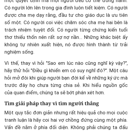
một quyết định mà mọi người đều có thể đồng hành.
Có người lớn lên trong gia đình luôn tiết kiệm. Có người
được cha mẹ dạy rằng, đầu tư cho giáo dục là ưu tiên
số một. Có người coi việc chăm sóc cha mẹ hai bên là
trách nhiệm tuyệt đối. Có người từng chứng kiến tuổi
thơ thiếu thốn nên rất sợ nợ nần… Những khác biệt ấy
không tự nhiên xuất hiện, nó được hình thành từ trải
nghiệm sống.
Vì thế, thay vì hỏi "Sao em lúc nào cũng nghĩ kỳ vậy?",
hãy thử hỏi "Điều gì khiến em có suy nghĩ đó?". Một câu
hỏi mở đôi khi giúp người bạn đời kể về những ký ức mà
trước đây họ chưa từng chia sẻ. Khi hiểu nguồn gốc
của quan điểm, chúng ta sẽ bớt phán xét hơn.
Tìm giải pháp thay vì tìm người thắng
Một quy tắc đơn giản nhưng rất hiệu quả cho mọi cuộc
tranh luận là hãy coi hai vợ chồng đứng cùng một phía.
Vấn đề nằm ở phía đối diện. Không phải chúng ta đấu