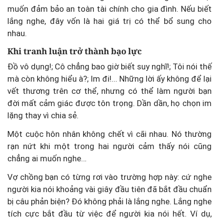
muốn đảm bảo an toàn tài chính cho gia đình. Nếu biết
lắng nghe, đây vốn là hai giá trị có thể bổ sung cho
nhau.
Khi tranh luận trở thành bạo lực
Đồ vô dụng!; Cô chẳng bao giờ biết suy nghĩ!; Tôi nói thế
mà còn không hiểu à?; Im đi!... Những lời ấy không để lại
vết thương trên cơ thể, nhưng có thể làm người bạn
đời mất cảm giác được tôn trọng. Dần dần, họ chọn im
lặng thay vì chia sẻ.
Một cuộc hôn nhân không chết vì cãi nhau. Nó thường
rạn nứt khi một trong hai người cảm thấy nói cũng
chẳng ai muốn nghe…
Vợ chồng bạn có từng rơi vào trường hợp này: cứ nghe
người kia nói khoảng vài giây đầu tiên đã bắt đầu chuẩn
bị câu phản biện? Đó không phải là lắng nghe. Lắng nghe
tích cực bắt đầu từ việc để người kia nói hết. Ví dụ,