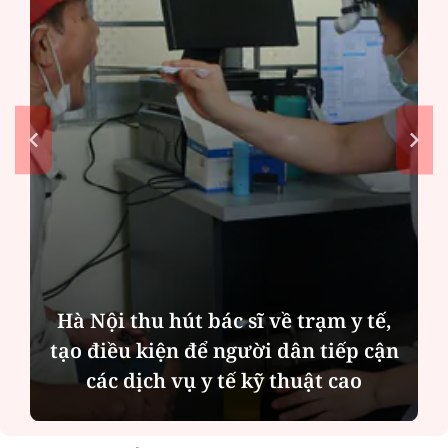
Nội thu hút bác sĩ về trạm y tế,
Diễn
điều kiện để người dân tiếp cận
Quỳnh
các dịch vụ y tế kỹ thuật cao
bên c