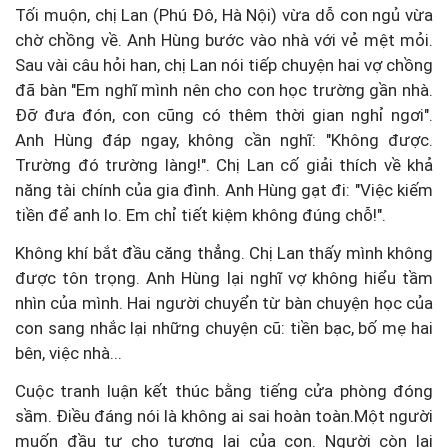
Tối muộn, chị Lan (Phú Đô, Hà Nội) vừa dỗ con ngủ vừa
chờ chồng về. Anh Hùng bước vào nhà với vẻ mệt mỏi.
Sau vài câu hỏi han, chị Lan nói tiếp chuyện hai vợ chồng
đã bàn "Em nghĩ mình nên cho con học trường gần nhà.
Đỡ đưa đón, con cũng có thêm thời gian nghỉ ngơi".
Anh Hùng đáp ngay, không cần nghĩ: "Không được.
Trường đó trường làng!". Chị Lan cố giải thích về khả
năng tài chính của gia đình. Anh Hùng gạt đi: "Việc kiếm
tiền để anh lo. Em chỉ tiết kiệm không đúng chỗ!".
Không khí bắt đầu căng thẳng. Chị Lan thấy mình không
được tôn trọng. Anh Hùng lại nghĩ vợ không hiểu tầm
nhìn của mình. Hai người chuyển từ bàn chuyện học của
con sang nhắc lại những chuyện cũ: tiền bạc, bố mẹ hai
bên, việc nhà...
Cuộc tranh luận kết thúc bằng tiếng cửa phòng đóng
sầm. Điều đáng nói là không ai sai hoàn toàn.Một người
muốn đầu tư cho tương lai của con. Người còn lại