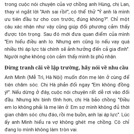
trong cuộc nói chuyện của vợ chồng anh Hùng, chị Lan,
thay vì ngắt lời "Anh sai rồi!", có thể thử "Ý anh là mình
ưu tiên đầu tư cho con trước, đúng không?". Chỉ một
câu xác nhận như vậy cũng giúp đối phương cảm thấy
được tôn trọng. Sau đó mới đưa quan điểm của mình
"Em hiểu điều anh lo. Nhưng em cũng lo nếu vay quá
nhiều thì áp lực tài chính sẽ ảnh hưởng đến cả gia đình".
Người nghe không còn cảm thấy mình bị phủ nhận.
Đừng tranh cãi về lập trường, hãy nói về nhu cầu
Anh Minh (Mễ Trì, Hà Nội) muốn đón mẹ lên ở cùng để
tiện chăm sóc. Chị Hà phản đối ngay "Em không đồng
ý!". Nếu dừng ở đây, cuộc nói chuyện rất dễ rơi vào đối
đầu. Nhưng khi bình tĩnh hơn, chị Hà bảo chồng "Điều
em lo không phải là mẹ lên ở. Em sợ mình không đủ thời
gian chăm sóc chu đáo, rồi mẹ buồn, anh lại áp lực". Lúc
ấy anh Minh hiểu ra vợ không ghét mẹ chồng. Cô chỉ
đang lo mình không làm tròn vai.