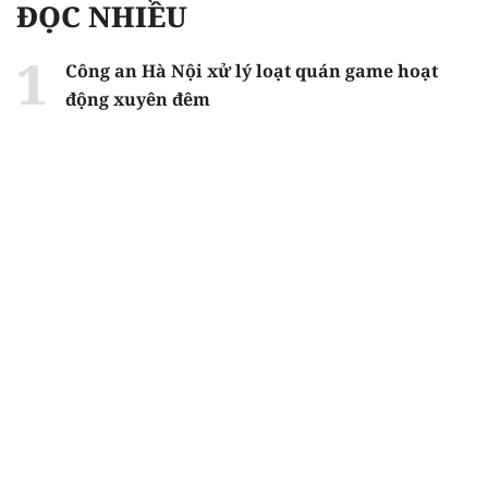
ĐỌC NHIỀU
Công an Hà Nội xử lý loạt quán game hoạt
động xuyên đêm
Ngân hàng trở lại "ngôi vương" phát hành
trái phiếu: Báo hiệu cuộc đua vốn mới
Về Lấp Vò khám phá điểm sáng mới của du
lịch cộng đồng
Từ 4/8, chính thức lọc ảo xét tuyển đại học
2026
Gian lận thi ở Tuyên Quang: Bộ GD-ĐT công