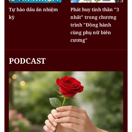
Tự hào dấu ấn nhiệm
Phát huy tinh thần "3
kỳ
nhất" trong chương
trình "Đồng hành
cùng phụ nữ biên
cương"
PODCAST