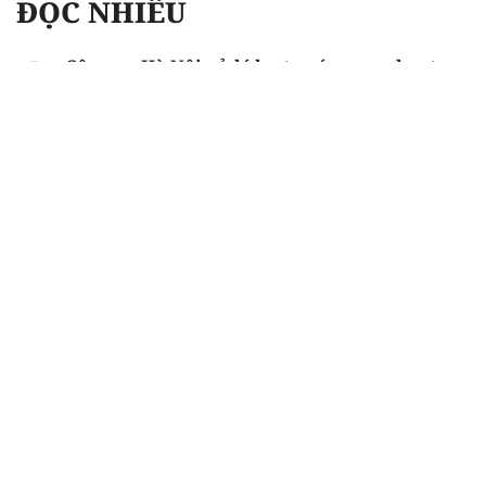
ĐỌC NHIỀU
Công an Hà Nội xử lý loạt quán game hoạt
động xuyên đêm
Ngân hàng trở lại "ngôi vương" phát hành
trái phiếu: Báo hiệu cuộc đua vốn mới
Về Lấp Vò khám phá điểm sáng mới của du
lịch cộng đồng
Từ 4/8, chính thức lọc ảo xét tuyển đại học
2026
Gian lận thi ở Tuyên Quang: Bộ GD-ĐT công