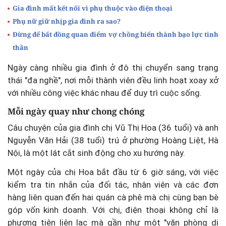
Gia đình mất kết nối vì phụ thuộc vào điện thoại
Phụ nữ giữ nhịp gia đình ra sao?
Đừng để bất đồng quan điểm vợ chồng biến thành bạo lực tinh
thần
Ngày càng nhiều gia đình ở đô thị chuyển sang trạng
thái "đa nghề", nơi mỗi thành viên đều linh hoạt xoay xở
với nhiều công việc khác nhau để duy trì cuộc sống.
Mỗi ngày quay như chong chóng
Câu chuyện của gia đình chị Vũ Thị Hoa (36 tuổi) và anh
Nguyễn Văn Hải (38 tuổi) trú ở phường Hoàng Liệt, Hà
Nội, là một lát cắt sinh động cho xu hướng này.
Một ngày của chị Hoa bắt đầu từ 6 giờ sáng, với việc
kiểm tra tin nhắn của đối tác, nhân viên và các đơn
hàng liên quan đến hai quán cà phê mà chị cùng bạn bè
góp vốn kinh doanh. Với chị, điện thoại không chỉ là
phương tiện liên lạc mà gần như một "văn phòng di