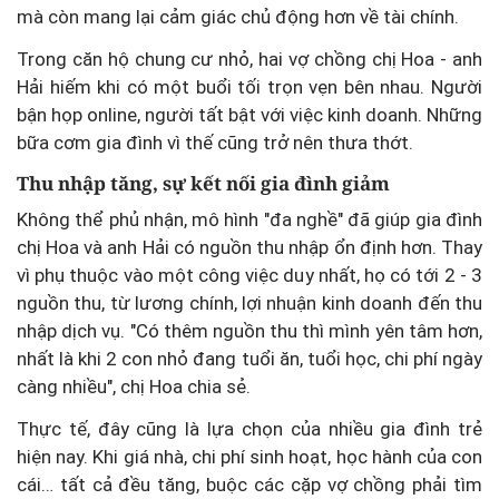
mà còn mang lại cảm giác chủ động hơn về tài chính.
Trong căn hộ chung cư nhỏ, hai vợ chồng chị Hoa - anh
Hải hiếm khi có một buổi tối trọn vẹn bên nhau. Người
bận họp online, người tất bật với việc kinh doanh. Những
bữa cơm gia đình vì thế cũng trở nên thưa thớt.
Thu nhập tăng, sự kết nối gia đình giảm
Không thể phủ nhận, mô hình "đa nghề" đã giúp gia đình
chị Hoa và anh Hải có nguồn thu nhập ổn định hơn. Thay
vì phụ thuộc vào một công việc duy nhất, họ có tới 2 - 3
nguồn thu, từ lương chính, lợi nhuận kinh doanh đến thu
nhập dịch vụ. "Có thêm nguồn thu thì mình yên tâm hơn,
nhất là khi 2 con nhỏ đang tuổi ăn, tuổi học, chi phí ngày
càng nhiều", chị Hoa chia sẻ.
Thực tế, đây cũng là lựa chọn của nhiều gia đình trẻ
hiện nay. Khi giá nhà, chi phí sinh hoạt, học hành của con
cái… tất cả đều tăng, buộc các cặp vợ chồng phải tìm