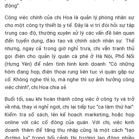
động".
Công việc chính của chị Hoa là quản lý phòng nhân sự
cho một công ty thiết bị y tế. Đây là vị trí đòi hỏi sự tập
trung cao độ, thường xuyên xử lý các vấn đề liên quan
đến tuyển dụng, đào tạo và chính sách nhân sự. Thế
nhưng, ngay cả trong giờ nghỉ trưa, chị vẫn tranh thủ
gọi điện cho quản lý quán cà phê ở Hà Nội, Phố Nối
(Hưng Yên) để nắm tình hình kinh doanh. "Có những
hôm đang họp, điện thoại rung liên tục vì quán gặp sự
cố. Không nghe thì lo, mà nghe thì sợ ảnh hưởng công
việc chính", chị Hoa chia sẻ.
Buổi tối, sau khi hoàn thành công việc ở công ty và trở
về nhà, thay vì nghỉ ngơi, chị lại tiếp tục "ca làm thứ hai":
Kiểm tra sổ sách, lên kế hoạch marketing, hoặc họp
online với các cổ đông của quán. Với chị, việc kinh
doanh thêm để tăng thu nhập cũng là một cách "tạo
đường lui" trong bối cảnh thị trường lao động nhiều