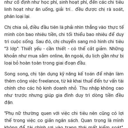
như cố định như học phí, sinh hoạt phí, đến các chi tiêu
linh hoạt như ăn uống, giải trí… đều được chị rà soát,
phân loại lại.
Chị chia sẻ, điều đầu tiên là phải nhìn thẳng vào thực tế
mình còn bao nhiêu tiền, chi tối thiểu bao nhiêu để duy
trì cuộc sống. Sau đó, chị chuyển sang mô hình chi tiêu
"3 lớp": Thiết yếu - cần thiết - có thể cắt giảm. Những
khoản như mua sắm online, ăn ngoài, du lịch gần như bị
loại bỏ hoàn toàn trong giai đoạn đầu.
Song song, chị tận dụng kỹ năng kế toán để nhận làm
thêm công việc freelance, từ kê khai thuế đến tư vấn tài
chính cho các hộ kinh doanh nhỏ. Thu nhập không cao
như trước nhưng giúp gia đình duy trì dòng tiền đều
đặn.
"Phụ nữ thường quen với việc chi tiêu nên cũng có lợi
thế trong việc co giãn ngân sách. Quan trọng là mình
không để tài chính rơi vào trạng thái mất kiểm soát",