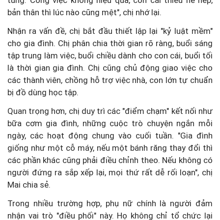
tung: Công việc không hiệu quả, con cái thiếu nề nếp,
bản thân thì lúc nào cũng mệt", chị nhớ lại.
Nhận ra vấn đề, chị bắt đầu thiết lập lại "kỷ luật mềm"
cho gia đình. Chị phân chia thời gian rõ ràng, buổi sáng
tập trung làm việc, buổi chiều dành cho con cái, buổi tối
là thời gian gia đình. Chị cũng chủ động giao việc cho
các thành viên, chồng hỗ trợ việc nhà, con lớn tự chuẩn
bị đồ dùng học tập.
Quan trọng hơn, chị duy trì các "điểm chạm" kết nối như
bữa cơm gia đình, những cuộc trò chuyện ngắn mỗi
ngày, các hoạt động chung vào cuối tuần. "Gia đình
giống như một cỗ máy, nếu một bánh răng thay đổi thì
các phần khác cũng phải điều chỉnh theo. Nếu không có
người đứng ra sắp xếp lại, mọi thứ rất dễ rối loạn", chị
Mai chia sẻ.
Trong nhiều trường hợp, phụ nữ chính là người đảm
nhận vai trò "điều phối" này. Họ không chỉ tổ chức lại