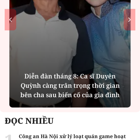
ên
Phân tích tính 2 mặt của thương 
ian
MBBank "rót" hơn 8.800 tỷ đồng c
ình
Phát Đạt
ĐỌC NHIỀU
Công an Hà Nội xử lý loạt quán game hoạt