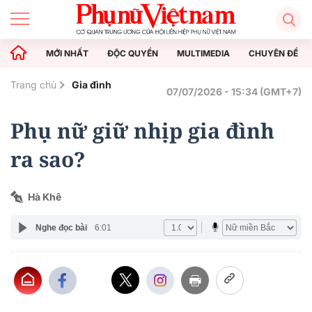
MỚI NHẤT
ĐỘC QUYỀN
MULTIMEDIA
CHUYÊN ĐỀ
Trang chủ
Gia đình
07/07/2026 - 15:34 (GMT+7)
Phụ nữ giữ nhịp gia đình
ra sao?
Hà Khê
Nghe đọc bài
6:01