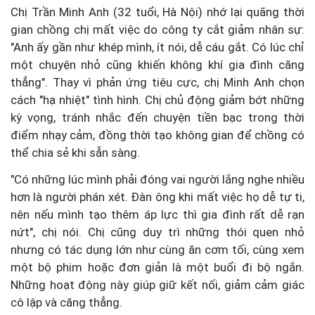
Chị Trần Minh Anh (32 tuổi, Hà Nội) nhớ lại quãng thời
gian chồng chị mất việc do công ty cắt giảm nhân sự:
"Anh ấy gần như khép mình, ít nói, dễ cáu gắt. Có lúc chỉ
một chuyện nhỏ cũng khiến không khí gia đình căng
thẳng". Thay vì phản ứng tiêu cực, chị Minh Anh chọn
cách "hạ nhiệt" tình hình. Chị chủ động giảm bớt những
kỳ vọng, tránh nhắc đến chuyện tiền bạc trong thời
điểm nhạy cảm, đồng thời tạo không gian để chồng có
thể chia sẻ khi sẵn sàng.
"Có những lúc mình phải đóng vai người lắng nghe nhiều
hơn là người phán xét. Đàn ông khi mất việc họ dễ tự ti,
nên nếu mình tạo thêm áp lực thì gia đình rất dễ rạn
nứt", chị nói. Chị cũng duy trì những thói quen nhỏ
nhưng có tác dụng lớn như cùng ăn cơm tối, cùng xem
một bộ phim hoặc đơn giản là một buổi đi bộ ngắn.
Những hoạt động này giúp giữ kết nối, giảm cảm giác
cô lập và căng thẳng.