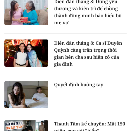
Diễn đàn tháng 8: Dùng yêu
thương và kiên trì để chồng
thành đồng minh báo hiếu bố
mẹ vợ
Diễn đàn tháng 8: Ca sĩ Duyên
Quỳnh càng trân trọng thời
gian bên cha sau biến cố của
gia đình
Quyết định buông tay
Thanh Tâm kể chuyện: Mất 150
triệu, con gái "ở ẩn"