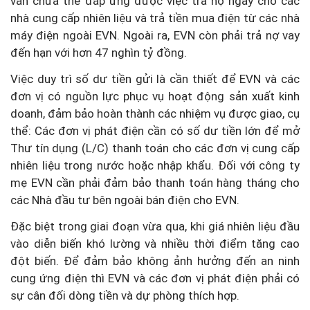
vẫn chưa thể đáp ứng được việc trả nợ ngay cho các
nhà cung cấp nhiên liệu và trả tiền mua điện từ các nhà
máy điện ngoài EVN. Ngoài ra, EVN còn phải trả nợ vay
đến hạn với hơn 47 nghìn tỷ đồng.
Việc duy trì số dư tiền gửi là cần thiết để EVN và các
đơn vị có nguồn lực phục vụ hoạt động sản xuất kinh
doanh, đảm bảo hoàn thành các nhiệm vụ được giao, cụ
thể: Các đơn vị phát điện cần có số dư tiền lớn để mở
Thư tín dụng (L/C) thanh toán cho các đơn vị cung cấp
nhiên liệu trong nước hoặc nhập khẩu. Đối với công ty
mẹ EVN cần phải đảm bảo thanh toán hàng tháng cho
các Nhà đầu tư bên ngoài bán điện cho EVN.
Đặc biệt trong giai đoạn vừa qua, khi giá nhiên liệu đầu
vào diễn biến khó lường và nhiều thời điểm tăng cao
đột biến. Để đảm bảo không ảnh hưởng đến an ninh
cung ứng điện thì EVN và các đơn vị phát điện phải có
sự cân đối dòng tiền và dự phòng thích hợp.