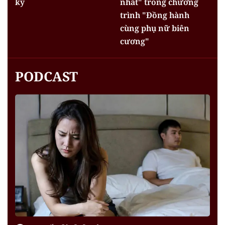
kỳ
nhất" trong chương
trình "Đồng hành
cùng phụ nữ biên
cương"
PODCAST