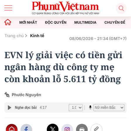
MỚI NHẤT
ĐỘC QUYỀN
MULTIMEDIA
CHUYÊN ĐỀ
Trang chủ
Kinh tế
08/06/2026 - 21:34 (GMT+7)
EVN lý giải việc có tiền gửi
ngân hàng dù công ty mẹ
còn khoản lỗ 5.611 tỷ đồng
Phước Nguyên
Nghe đọc bài
4:17