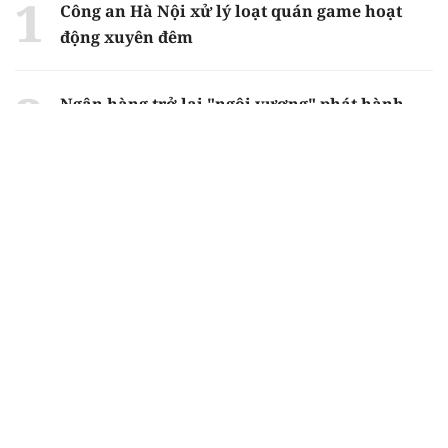
Công an Hà Nội xử lý loạt quán game hoạt
động xuyên đêm
Ngân hàng trở lại "ngôi vương" phát hành
trái phiếu: Báo hiệu cuộc đua vốn mới
Về Lấp Vò khám phá điểm sáng mới của du
lịch cộng đồng
Từ 4/8, chính thức lọc ảo xét tuyển đại học
2026
Gian lận thi ở Tuyên Quang: Bộ GD-ĐT công
bố phương án xử lý vào sáng 5/8