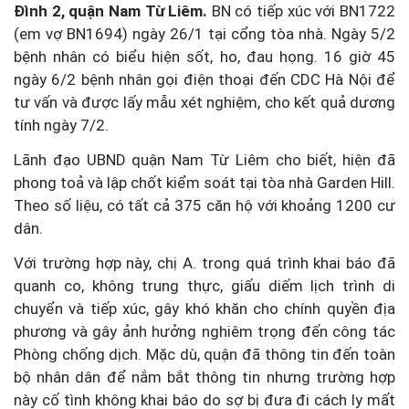
Đình 2, quận Nam Từ Liêm.
BN có tiếp xúc với BN1722
(em vợ BN1694) ngày 26/1 tại cổng tòa nhà. Ngày 5/2
bệnh nhân có biểu hiện sốt, ho, đau họng. 16 giờ 45
ngày 6/2 bệnh nhân gọi điện thoại đến CDC Hà Nội để
tư vấn và được lấy mẫu xét nghiệm, cho kết quả dương
tính ngày 7/2.
Lãnh đạo UBND quận Nam Từ Liêm cho biết, hiện đã
phong toả và lập chốt kiểm soát tại tòa nhà Garden Hill.
Theo số liệu, có tất cả 375 căn hộ với khoảng 1200 cư
dân.
Với trường hợp này, chị A. trong quá trình khai báo đã
quanh co, không trung thực, giấu diếm lịch trình di
chuyển và tiếp xúc, gây khó khăn cho chính quyền địa
phương và gây ảnh hưởng nghiêm trọng đến công tác
Phòng chống dịch. Mặc dù, quận đã thông tin đến toàn
bộ nhân dân để nắm bắt thông tin nhưng trường hợp
này cố tình không khai báo do sợ bị đưa đi cách ly mất