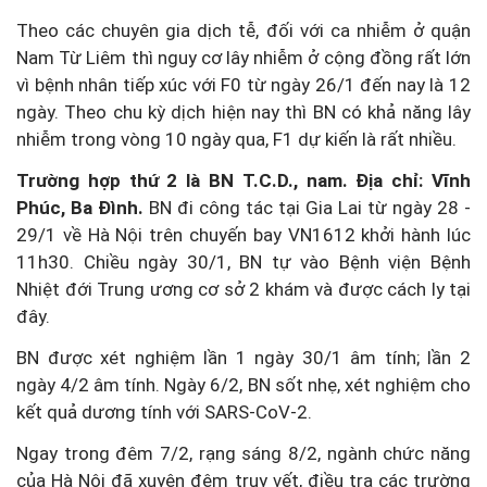
Theo các chuyên gia dịch tễ, đối với ca nhiễm ở quận
Nam Từ Liêm thì nguy cơ lây nhiễm ở cộng đồng rất lớn
vì bệnh nhân tiếp xúc với F0 từ ngày 26/1 đến nay là 12
ngày. Theo chu kỳ dịch hiện nay thì BN có khả năng lây
nhiễm trong vòng 10 ngày qua, F1 dự kiến là rất nhiều.
Trường hợp thứ 2 là BN T.C.D., nam. Địa chỉ: Vĩnh
Phúc, Ba Đình.
BN đi công tác tại Gia Lai từ ngày 28 -
29/1 về Hà Nội trên chuyến bay VN1612 khởi hành lúc
11h30. Chiều ngày 30/1, BN tự vào Bệnh viện Bệnh
Nhiệt đới Trung ương cơ sở 2 khám và được cách ly tại
đây.
BN được xét nghiệm lần 1 ngày 30/1 âm tính; lần 2
ngày 4/2 âm tính. Ngày 6/2, BN sốt nhẹ, xét nghiệm cho
kết quả dương tính với SARS-CoV-2.
Ngay trong đêm 7/2, rạng sáng 8/2, ngành chức năng
của Hà Nội đã xuyên đêm truy vết, điều tra các trường