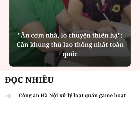
"Ăn cơm nhà, lo chuyện thiên hạ":
Cần khung thù lao thống nhất toàn
quốc
ĐỌC NHIỀU
Công an Hà Nội xử lý loạt quán game hoạt
động xuyên đêm
Ngân hàng trở lại "ngôi vương" phát hành
trái phiếu: Báo hiệu cuộc đua vốn mới