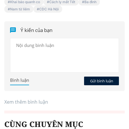
Khai báo quanh co
Cách ly mất Tết
Ba đình
Nam từ liêm
CDC Hà Nội
Ý kiến của bạn
Bình luận
Gửi bình luận
Xem thêm bình luận
CÙNG CHUYÊN MỤC