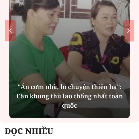
n thiên hạ":
ng nhất toàn
MSB: Lợi nhuận quý II đế
cột nào?
ĐỌC NHIỀU