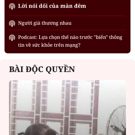
Lời nói dối của màn đêm
Người già thương nhau
Podcast: Lựa chọn thế nào trước "biển" thông
tin về sức khỏe trên mạng?
BÀI ĐỘC QUYỀN