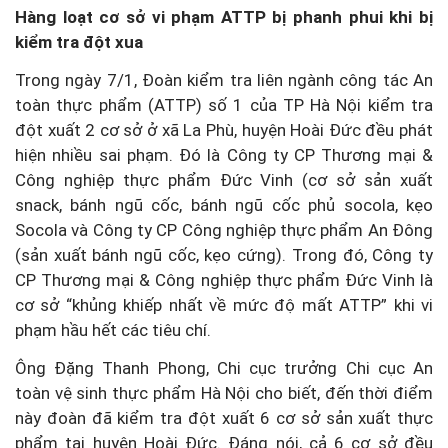
Hàng loạt cơ sở vi phạm ATTP bị phanh phui khi bị
kiểm tra đột xua
Trong ngày 7/1, Đoàn kiểm tra liên ngành công tác An
toàn thực phẩm (ATTP) số 1 của TP Hà Nội kiểm tra
đột xuất 2 cơ sở ở xã La Phù, huyện Hoài Đức đều phát
hiện nhiều sai phạm. Đó là Công ty CP Thương mại &
Công nghiệp thực phẩm Đức Vinh (cơ sở sản xuất
snack, bánh ngũ cốc, bánh ngũ cốc phủ socola, kẹo
Socola và Công ty CP Công nghiệp thực phẩm An Đông
(sản xuất bánh ngũ cốc, kẹo cứng). Trong đó, Công ty
CP Thương mại & Công nghiệp thực phẩm Đức Vinh là
cơ sở “khủng khiếp nhất về mức độ mất ATTP” khi vi
phạm hầu hết các tiêu chí.
Ông Đặng Thanh Phong, Chi cục trưởng Chi cục An
toàn vệ sinh thực phẩm Hà Nội cho biết, đến thời điểm
này đoàn đã kiểm tra đột xuất 6 cơ sở sản xuất thực
phẩm tại huyện Hoài Đức. Đáng nói, cả 6 cơ sở đều