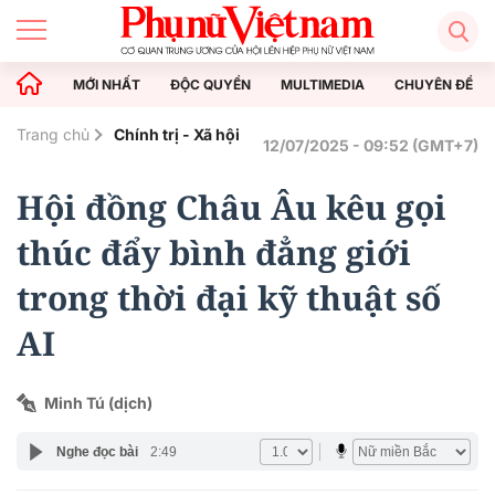
MỚI NHẤT
ĐỘC QUYỀN
MULTIMEDIA
CHUYÊN ĐỀ
Trang chủ
Chính trị - Xã hội
12/07/2025 - 09:52 (GMT+7)
Hội đồng Châu Âu kêu gọi
thúc đẩy bình đẳng giới
trong thời đại kỹ thuật số
AI
Minh Tú (dịch)
Nghe đọc bài
2:49