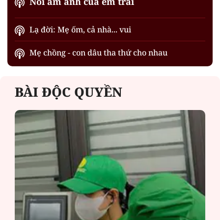
Nỗi ám ảnh của em trai
Lạ đời: Mẹ ốm, cả nhà... vui
Mẹ chồng - con dâu tha thứ cho nhau
BÀI ĐỘC QUYỀN