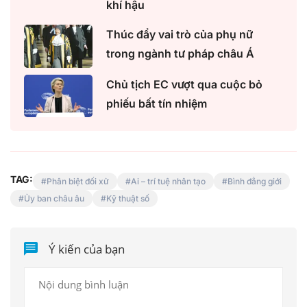
khí hậu
Thúc đẩy vai trò của phụ nữ
trong ngành tư pháp châu Á
Chủ tịch EC vượt qua cuộc bỏ
phiếu bất tín nhiệm
TAG:
Phân biệt đối xử
Ai – trí tuệ nhân tạo
Bình đẳng giới
Ủy ban châu âu
Kỹ thuật số
Ý kiến của bạn