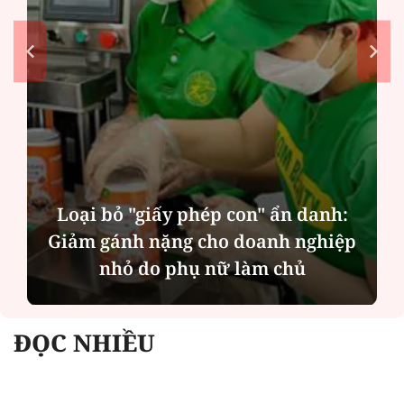
Loại bỏ "giấy phép con" ẩn danh:
Giảm gánh nặng cho doanh nghiệp
nhỏ do phụ nữ làm chủ
ĐỌC NHIỀU
Công an Hà Nội xử lý loạt quán game hoạt