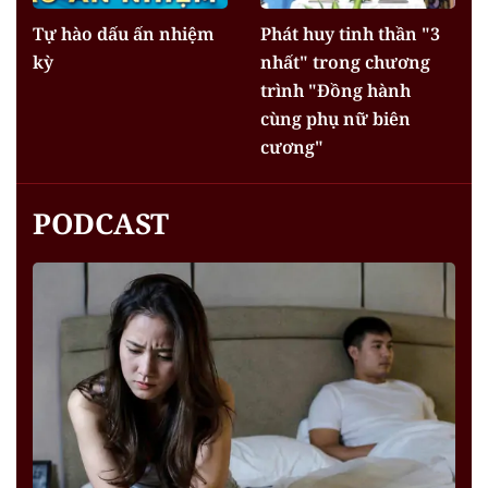
Tự hào dấu ấn nhiệm
Phát huy tinh thần "3
kỳ
nhất" trong chương
trình "Đồng hành
cùng phụ nữ biên
cương"
PODCAST