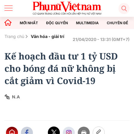
MỚI NHẤT
ĐỘC QUYỀN
MULTIMEDIA
CHUYÊN ĐỀ
Trang chủ
Văn hóa - giải trí
21/04/2020 - 13:31 (GMT+7)
Kế hoạch đầu tư 1 tỷ USD
cho bóng đá nữ không bị
cắt giảm vì Covid-19
N.A