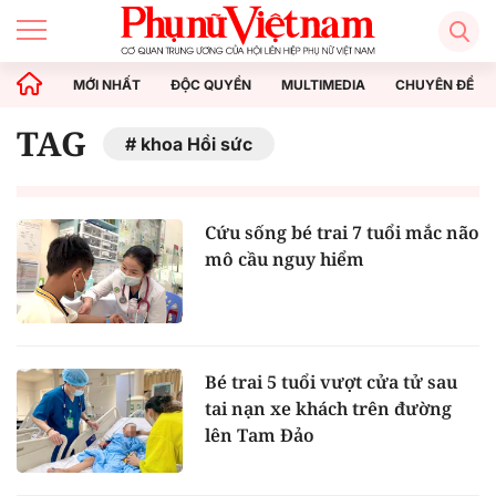
MỚI NHẤT
ĐỘC QUYỀN
MULTIMEDIA
CHUYÊN ĐỀ
TAG
khoa Hồi sức
Cứu sống bé trai 7 tuổi mắc não
mô cầu nguy hiểm
Bé trai 5 tuổi vượt cửa tử sau
tai nạn xe khách trên đường
lên Tam Đảo