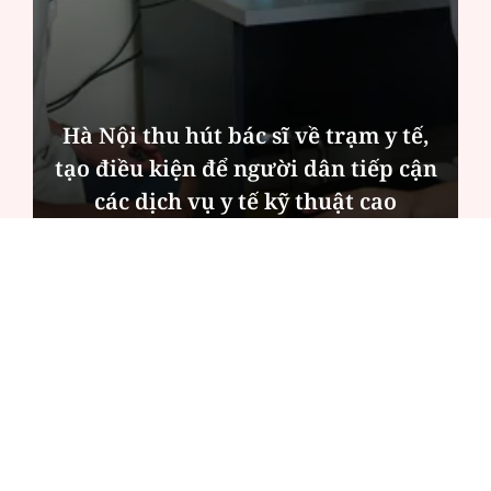
Hà Nội thu hút bác sĩ về trạm y tế,
tạo điều kiện để người dân tiếp cận
các dịch vụ y tế kỹ thuật cao
ĐỌC NHIỀU
Công an Hà Nội xử lý loạt quán game hoạt
động xuyên đêm
Ngân hàng trở lại "ngôi vương" phát hành
trái phiếu: Báo hiệu cuộc đua vốn mới