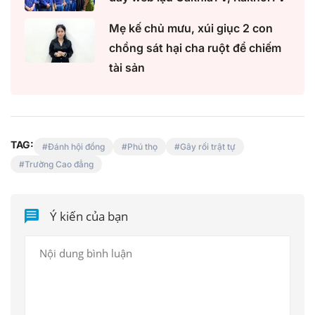
Mẹ kế chủ mưu, xúi giục 2 con
chồng sát hại cha ruột để chiếm
tài sản
TAG:
Đánh hội đồng
Phú thọ
Gây rối trật tự
Trường Cao đẳng
Ý kiến của bạn