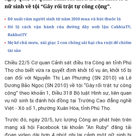
nữ sinh về tội “Gây rối trật tự công cộng”.
Đề xuất cấm người sinh từ năm 2010 mua và hút thuốc lá
Hé lộ cách vận hành của đường dây web lậu CakhiaTV,
RakhoiTV
Mẹ kế chủ mưu, xúi giục 2 con chồng sát hại cha ruột để chiếm
tài sản
Chiều 22/5 Cơ quan Cảnh sát điều tra Công an tỉnh Phú
Thọ cho biết vừa ra quyết định khởi tố vụ án, khởi tố bị
can đối với Nguyễn Thị Lan Phương (SN 2010) và Lê
Dương Bảo Ngọc (SN 2010) về tội “Gây rối trật tự công
cộng” theo khoản 1, Điều 318 Bộ luật Hình sự, liên quan
vụ nữ sinh bị đánh hội đồng tại Trường Cao đẳng nghề
Việt - Xô số 1, phường Xuân Hòa, tỉnh Phú Thọ.
Trước đó, ngày 20/5, lực lượng Công an phát hiện trên
mạng xã hội Facebook tài khoản “An Ruby” đăng tải
đoạn video dài hơn 4 phút ghi lại cảnh một nữ sinh bị