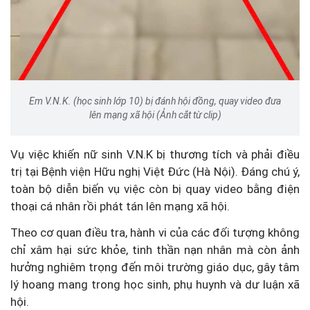
Em V.N.K. (học sinh lớp 10) bị đánh hội đồng, quay video đưa
lên mạng xã hội (Ảnh cắt từ clip)
Vụ việc khiến nữ sinh V.N.K bị thương tích và phải điều
trị tại Bệnh viện Hữu nghị Việt Đức (Hà Nội). Đáng chú ý,
toàn bộ diễn biến vụ việc còn bị quay video bằng điện
thoại cá nhân rồi phát tán lên mạng xã hội.
Theo cơ quan điều tra, hành vi của các đối tượng không
chỉ xâm hại sức khỏe, tinh thần nạn nhân mà còn ảnh
hưởng nghiêm trọng đến môi trường giáo dục, gây tâm
lý hoang mang trong học sinh, phụ huynh và dư luận xã
hội.