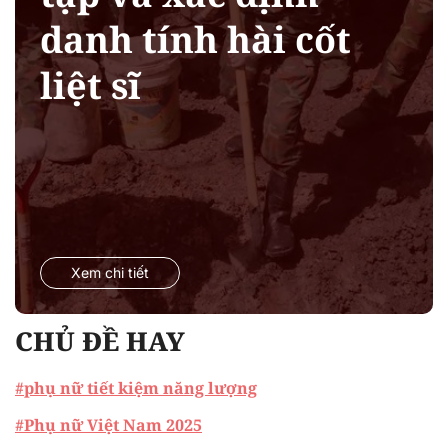
danh tính hài cốt
liệt sĩ
Xem chi tiết
CHỦ ĐỀ HAY
#phụ nữ tiết kiệm năng lượng
#Phụ nữ Việt Nam 2025