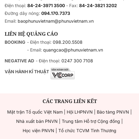
Điện thoại:
84-24-3971 3500
- Fax:
84-24-3821 3202
Đường dây nóng:
094.170.7373
Email:
baophunuvietnam@phunuvietnam.vn
LIÊN HỆ QUẢNG CÁO
BOOKING
- Điện thoại:
098.200.5508
- Email:
quangcao@phunuvietnam.vn
NEGATIVE AD
- Điện thoại:
0247 300 7108
VẬN HÀNH KĨ THUẬT
CÁC TRANG LIÊN KẾT
Mặt trận Tổ quốc Việt Nam
|
Hội LHPNVN
|
Bảo tàng PNVN
|
Nhà xuất bản PNVN
|
Trung tâm Hỗ trợ Cộng đồng
|
Học viện PNVN
|
Tổ chức TCVM Tình Thương