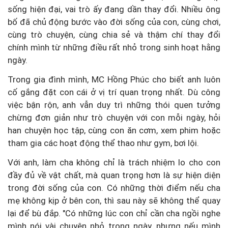
sống hiện đại, vai trò ấy đang dần thay đổi. Nhiều ông
bố đã chủ động bước vào đời sống của con, cùng chơi,
cùng trò chuyện, cùng chia sẻ và thậm chí thay đổi
chính mình từ những điều rất nhỏ trong sinh hoạt hằng
ngày.
Trong gia đình mình, MC Hồng Phúc cho biết anh luôn
cố gắng đặt con cái ở vị trí quan trọng nhất. Dù công
việc bận rộn, anh vẫn duy trì những thói quen tưởng
chừng đơn giản như trò chuyện với con mỗi ngày, hỏi
han chuyện học tập, cùng con ăn cơm, xem phim hoặc
tham gia các hoạt động thể thao như gym, bơi lội.
Với anh, làm cha không chỉ là trách nhiệm lo cho con
đầy đủ về vật chất, mà quan trọng hơn là sự hiện diện
trong đời sống của con. Có những thời điểm nếu cha
mẹ không kịp ở bên con, thì sau này sẽ không thể quay
lại để bù đắp. "Có những lúc con chỉ cần cha ngồi nghe
mình nói vài chuyện nhỏ trong ngày, nhưng nếu mình