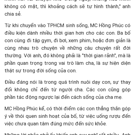
không có mặt, thì khoảng cách sẽ tự hình thành," anh
chia sẻ.
Từ khi chuyển vào TPHCM sinh sống, MC Hồng Phúc có
điều kiện dành nhiều thời gian hơn cho các con. Ba bố
con cùng đi tập gym, đi bơi, xem phim, hoặc đơn giản là
cùng nhau trò chuyện về những câu chuyện rất đời
thường. Với anh, đó không phải là "thời gian rảnh", mà là
phần quan trọng trong vai trò làm cha, là sự hiện diện
thật sự trong đời sống của con.
Điều đáng nói là trong quá trình nuôi dạy con, sự thay
đổi không chỉ đến từ người cha. Các con cũng góp
phần tác động ngược lại đến cách sống của cha mẹ.
MC Hồng Phúc kể, có thời điểm các con thẳng thắn góp
ý về thói quen sinh hoạt của bố, từ việc uống rượu đến
việc chưa quan tâm đúng mức đến sức khỏe.
Những lời nhắc nhở ấy khiến anh suy nghĩ rất nhiều. Anh