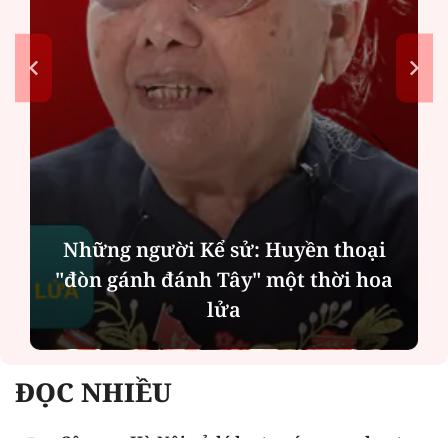
Những người Kể sử: Huyền thoại
"đòn gánh đánh Tây" một thời hoa
lửa
ĐỌC NHIỀU
Công an Hà Nội xử lý loạt quán game hoạt