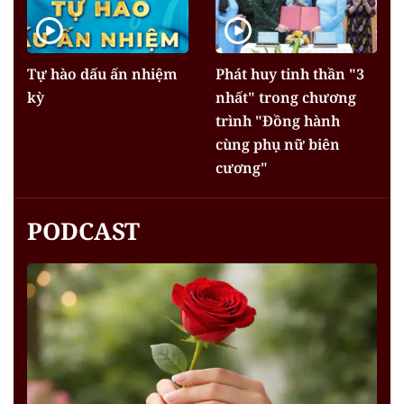
Tự hào dấu ấn nhiệm
Phát huy tinh thần "3
kỳ
nhất" trong chương
trình "Đồng hành
cùng phụ nữ biên
cương"
PODCAST