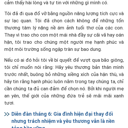
cảm thấy hài lòng và tự tin với những gì mình có.
Tôi đã đi qua đổ vỡ bằng nguồn năng lượng tích cực và
sự lạc quan. Tôi đã chọn cách không để những tổn
thương tâm lý nặng nề ám ảnh tuổi thơ của các con.
Thay vì trao cho con một mái nhà đầy sự cãi vã hay oán
hận, tôi trao cho chúng một người mẹ hạnh phúc và
một môi trường sống ngập tràn sự bao dung.
Nếu có ai đó hỏi tôi về bí quyết để vượt qua bão giông,
tôi chỉ muốn nói rằng: Hãy yêu thương bản thân mình
trước nhất, buông bỏ những xiềng xích của hận thù, và
hãy tin rằng hạnh phúc luôn nằm trong tay chúng ta, chỉ
cần chúng ta đủ can đảm để chọn nó. Bởi khi người mẹ
an yên, thế giới của những đứa trẻ sẽ mãi mãi xanh
tươi.
Diễn đàn tháng 6: Gia đình hiện đại thay đổi
nhưng trách nhiệm và yêu thương vẫn là nền