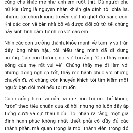
cùng cha khác mẹ như anh em ruột thịt. Dù người phụ
nữ kia từng là nguyên nhân khiến gia đình tôi chia lìa,
nhưng tôi chọn không truyền sự thù ghét đó sang con.
Khi các con về bên nhà bố và được đối xử tử tế, chúng
nảy sinh tình cảm tự nhiên với các em.
Nhìn các con trưởng thành, khỏe mạnh về tâm lý và tràn
đầy lòng nhân hậu, tôi hiểu rằng mình đã đi đúng
hướng. Các con thường nói với tôi rằng: "Con thấy cuộc
sống của mẹ rất vui vẻ". Chúng thấy mẹ đi làm với
những đồng nghiệp tốt, thấy mẹ hạnh phúc với những
chuyến đi, và chúng còn khuyến khích tôi tìm kiếm một
người bạn đời mới nếu tôi muốn.
Cuộc sống hiện tại của ba mẹ con tôi có thể không
"tròn" theo tiêu chuẩn của xã hội, nhưng nó luôn đầy ắp
tiếng cười và sự thấu hiểu. Tôi nhận ra rằng, một gia
đình hạnh phúc không nhất thiết phải có đầy đủ các
thành phần, mà quan trọng là mỗi thành viên trong đó