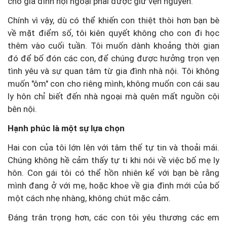
cho gia đình nội ngoại phải được giữ vẹn nguyên.
Chính vì vậy, dù có thể khiến con thiệt thòi hơn bạn bè
về mặt điểm số, tôi kiên quyết không cho con đi học
thêm vào cuối tuần. Tôi muốn dành khoảng thời gian
đó để bố đón các con, để chúng được hưởng trọn vẹn
tình yêu và sự quan tâm từ gia đình nhà nội. Tôi không
muốn "ôm" con cho riêng mình, không muốn con cái sau
ly hôn chỉ biết đến nhà ngoại mà quên mất nguồn cội
bên nội.
Hạnh phúc là một sự lựa chọn
Hai con của tôi lớn lên với tâm thế tự tin và thoải mái.
Chúng không hề cảm thấy tự ti khi nói về việc bố mẹ ly
hôn. Con gái tôi có thể hồn nhiên kể với bạn bè rằng
mình đang ở với mẹ, hoặc khoe về gia đình mới của bố
một cách nhẹ nhàng, không chút mặc cảm.
Đáng trân trọng hơn, các con tôi yêu thương các em