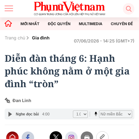
MỚI NHẤT
ĐỘC QUYỀN
MULTIMEDIA
CHUYÊN ĐỀ
Trang chủ
Gia đình
07/06/2026 - 14:25 (GMT+7)
Diễn đàn tháng 6: Hạnh
phúc không nằm ở một gia
đình “tròn”
Đan Linh
Nghe đọc bài
4:00