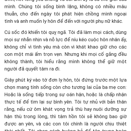
mình. Chúng tôi sống bình lặng, không có nhiều mâu
thuẫn, cho đến ngày tôi phát hiện chồng mình ngoại
tình và anh muốn ly hôn để đến với người phụ nữ khác.
Cú sốc đó khiến tôi quỵ ngã. Tôi đã làm mọi cách, dùng
mọi sự nhẫn nhịn và nỗ lực để níu kéo cuộc hôn nhân ấy,
không chỉ vì tình yêu mà còn vì khát khao giữ cho các
con một mái ấm trọn vẹn. Nhưng khi mọi cố gắng đều
không thành, tôi hiểu rằng mình không thể giữ một
người đã quyết tâm ra đi.
Giây phút ký vào tờ đơn ly hôn, tôi đứng trước một lựa
chọn mang tính sống còn cho tương lai của ba mẹ con:
Hoặc là sống tiếp trong sự oán hận, hoặc là chấp nhận
thực tế để tìm lại sự bình yên. Tôi tự nhủ với bản thân
rằng, nếu cứ ôm khát vọng trả thù hay nuôi dưỡng sự
hận thù trong lòng, thì tâm hồn tôi sẽ không bao giờ
được an yên, và các con tôi chính là người chịu thiệt