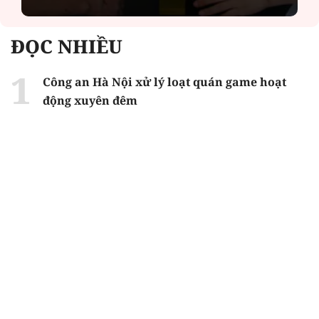
ĐỌC NHIỀU
Công an Hà Nội xử lý loạt quán game hoạt
động xuyên đêm
Ngân hàng trở lại "ngôi vương" phát hành
trái phiếu: Báo hiệu cuộc đua vốn mới
Về Lấp Vò khám phá điểm sáng mới của du
lịch cộng đồng
Từ 4/8, chính thức lọc ảo xét tuyển đại học
2026