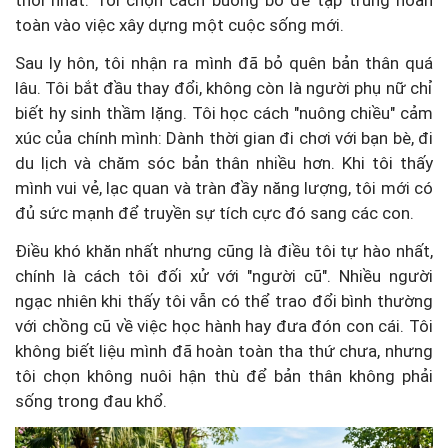
thòi nhất. Tôi chọn cách buông bỏ để tập trung hoàn
toàn vào việc xây dựng một cuộc sống mới.
Sau ly hôn, tôi nhận ra mình đã bỏ quên bản thân quá
lâu. Tôi bắt đầu thay đổi, không còn là người phụ nữ chỉ
biết hy sinh thầm lặng. Tôi học cách "nuông chiều" cảm
xúc của chính mình: Dành thời gian đi chơi với bạn bè, đi
du lịch và chăm sóc bản thân nhiều hơn. Khi tôi thấy
mình vui vẻ, lạc quan và tràn đầy năng lượng, tôi mới có
đủ sức mạnh để truyền sự tích cực đó sang các con.
Điều khó khăn nhất nhưng cũng là điều tôi tự hào nhất,
chính là cách tôi đối xử với "người cũ". Nhiều người
ngạc nhiên khi thấy tôi vẫn có thể trao đổi bình thường
với chồng cũ về việc học hành hay đưa đón con cái. Tôi
không biết liệu mình đã hoàn toàn tha thứ chưa, nhưng
tôi chọn không nuôi hận thù để bản thân không phải
sống trong đau khổ.