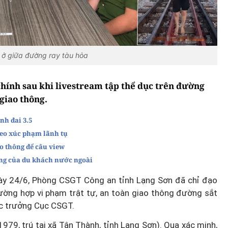
c ở giữa đường ray tàu hỏa
hính sau khi livestream tập thể dục trên đường
 giao thông.
nh đai 3.5
deo xúc phạm lãnh tụ
o thông để câu view
ng của du khách nước ngoài
ày 24/6, Phòng CSGT Công an tỉnh Lạng Sơn đã chỉ đạo
ường hợp vi phạm trật tự, an toàn giao thông đường sắt
c trưởng Cục CSGT.
1979, trú tại xã Tân Thành, tỉnh Lạng Sơn). Qua xác minh,