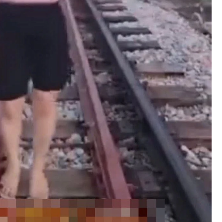
trạm y
ời dân
Diễn đàn tháng 8: Ca sĩ Duyên
ỹ thuật
Quỳnh càng trân trọng thời gia
bên cha sau biến cố của gia đìn