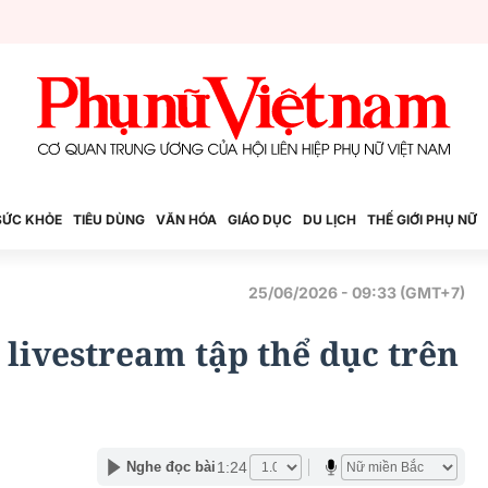
SỨC KHỎE
TIÊU DÙNG
VĂN HÓA
GIÁO DỤC
DU LỊCH
THẾ GIỚI PHỤ NỮ
25/06/2026 - 09:33 (GMT+7)
 livestream tập thể dục trên
1:24
Nghe đọc bài