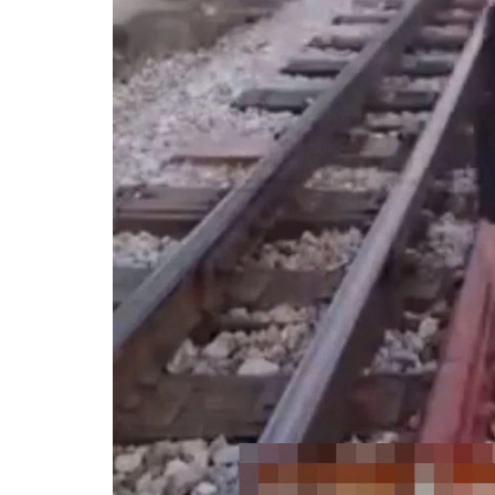
Hà Nội thu hút bác sĩ về 
 tan vỡ, 3
tế, tạo điều kiện để ngư
 vì lẽ công
tiếp cận các dịch vụ y tế k
cao