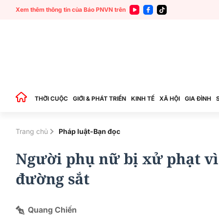
Xem thêm thông tin của Báo PNVN trên
THỜI CUỘC
GIỚI & PHÁT TRIỂN
KINH TẾ
XÃ HỘI
GIA ĐÌNH
Trang chủ
Pháp luật-Bạn đọc
Người phụ nữ bị xử phạt vì
đường sắt
Quang Chiến