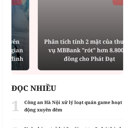
Phân tích tính 2 mặt của thương
n
vụ MBBank "rót" hơn 8.800 tỷ
h
đồng cho Phát Đạt
ĐỌC NHIỀU
Công an Hà Nội xử lý loạt quán game hoạt
động xuyên đêm