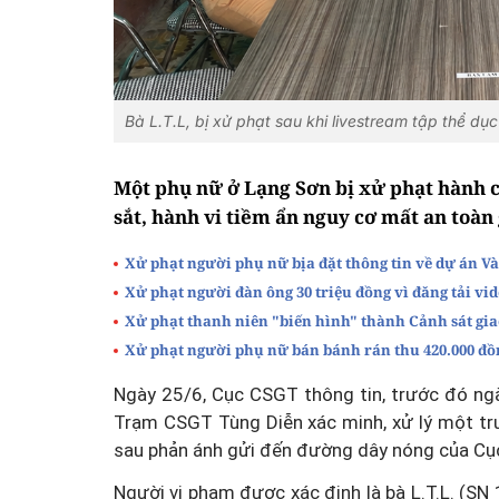
Bà L.T.L, bị xử phạt sau khi livestream tập thể dụ
Một phụ nữ ở Lạng Sơn bị xử phạt hành c
sắt, hành vi tiềm ẩn nguy cơ mất an toàn
Xử phạt người phụ nữ bịa đặt thông tin về dự án Và
Xử phạt người đàn ông 30 triệu đồng vì đăng tải vi
Xử phạt thanh niên "biến hình" thành Cảnh sát gia
Xử phạt người phụ nữ bán bánh rán thu 420.000 đồ
Ngày 25/6, Cục CSGT thông tin, trước đó ng
Trạm CSGT Tùng Diễn xác minh, xử lý một tr
sau phản ánh gửi đến đường dây nóng của Cụ
Người vi phạm được xác định là bà L.T.L. (SN 