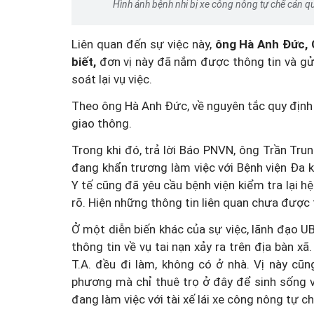
Hình ảnh bệnh nhi bị xe công nông tự chế cán qu
Liên quan đến sự việc này,
ông Hà Anh Đức, 
biết,
đơn vị này đã nắm được thông tin và gửi
soát lại vụ việc.
Đổi mới tư duy quản lý 
Theo ông Hà Anh Đức, về nguyên tắc quy định 
Luật An toàn thực phẩm s
giao thông.
Trong khi đó, trả lời Báo PNVN, ông Trần Trun
đang khẩn trương làm việc với Bệnh viện Đa 
Y tế cũng đã yêu cầu bệnh viện kiểm tra lại 
rõ. Hiện những thông tin liên quan chưa được t
Ở một diễn biến khác của sự việc, lãnh đạo U
thông tin về vụ tai nạn xảy ra trên địa bàn xã
T.A. đều đi làm, không có ở nhà. Vị này cũ
phương mà chỉ thuê trọ ở đây để sinh sống v
đang làm việc với tài xế lái xe công nông tự ch