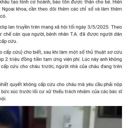
khâu tạo hình cơ hoành, bảo tồn được thận cho bé. Hiện
c Ngoại khoa, cần theo dõi thêm các chỉ số và làm thêm
có.
 clip lan truyền trên mạng xã hội tối ngày 3/5/2025. Theo
tự chế cán qua người, bệnh nhân T.A. đã được người dân
cấp cứu.
ào cấp cứu) cho biết, sau khi làm một số thủ thuật sơ cứu
ộp 2 triệu đồng tiền tạm ứng viện phí. Lúc này anh không
ứ cấp cứu cho cháu trước, người nhà của cháu đang trên
y nhất quyết không cấp cứu cho cháu mà yêu cầu phải nộp
á bức xúc trước lối cư xử thiếu trách nhiệm của các bác sĩ
hội.