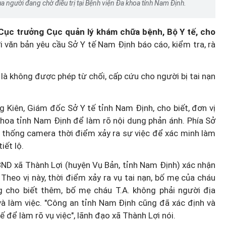
a người đang chờ điều trị tại Bệnh viện Đa khoa tỉnh Nam Định.
Cục trưởng Cục quản lý khám chữa bệnh, Bộ Y tế, cho
 văn bản yêu cầu Sở Y tế Nam Định báo cáo, kiểm tra, rà
Podcast: Đi chợ, thanh toán,
trong
chuyển tiền - Phụ nữ làm chủ v
là không được phép từ chối, cấp cứu cho người bị tai nạn
ửa đổi
điện tử
g Kiên, Giám đốc Sở Y tế tỉnh Nam Định, cho biết, đơn vị
khoa tỉnh Nam Định để làm rõ nội dung phản ánh. Phía Sở
hệ thống camera thời điểm xảy ra sự việc để xác minh làm
iết lộ.
BND xã Thành Lợi (huyện Vụ Bản, tỉnh Nam Định) xác nhận
. Theo vị này, thời điểm xảy ra vụ tai nạn, bố mẹ của cháu
ng cho biết thêm, bố mẹ cháu T.A. không phải người địa
à làm việc. "Công an tỉnh Nam Định cũng đã xác định và
ế để làm rõ vụ việc", lãnh đạo xã Thành Lợi nói.