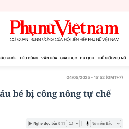
SỨC KHỎE
TIÊU DÙNG
VĂN HÓA
GIÁO DỤC
DU LỊCH
THẾ GIỚI PHỤ NỮ
04/05/2025 - 15:52 (GMT+7)
áu bé bị công nông tự chế
3:11
Nghe đọc bài