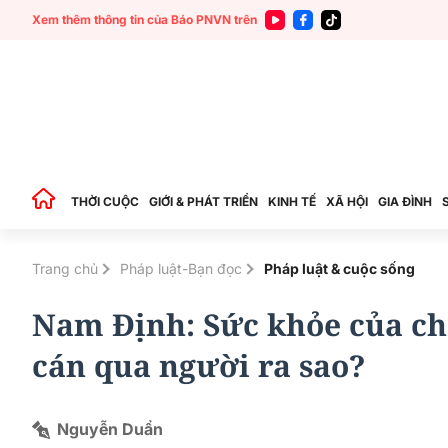
Xem thêm thông tin của Báo PNVN trên
THỜI CUỘC
GIỚI & PHÁT TRIỂN
KINH TẾ
XÃ HỘI
GIA ĐÌNH
Trang chủ
Pháp luật-Bạn đọc
Pháp luật & cuộc sống
Nam Định: Sức khỏe của ch
cán qua người ra sao?
Nguyễn Duẩn