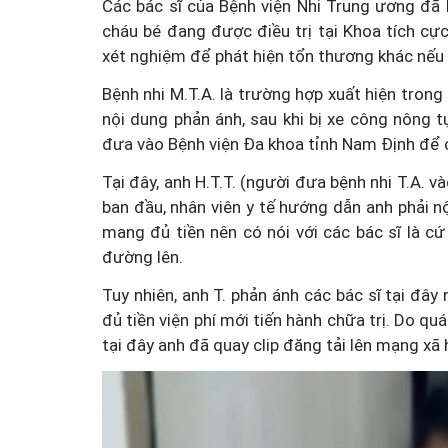
Các bác sĩ của Bệnh viện Nhi Trung ương đã 
cháu bé đang được điều trị tại Khoa tích cự
xét nghiệm để phát hiện tổn thương khác nếu 
Bệnh nhi M.T.A. là trường hợp xuất hiện trong
nội dung phản ánh, sau khi bị xe công nông 
đưa vào Bệnh viện Đa khoa tỉnh Nam Định để 
Tại đây, anh H.T.T. (người đưa bệnh nhi T.A. v
ban đầu, nhân viên y tế hướng dẫn anh phải n
mang đủ tiền nên có nói với các bác sĩ là c
đường lên.
Tuy nhiên, anh T. phản ánh các bác sĩ tại đâ
đủ tiền viện phí mới tiến hành chữa trị. Do qu
tại đây anh đã quay clip đăng tải lên mạng xã 