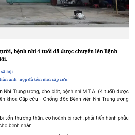
gười, bệnh nhi 4 tuổi đã được chuyển lên Bệnh
õi.
 xã hội
phản ánh "nộp đủ tiền mới cấp cứu"
 Nhi Trung ương, cho biết, bệnh nhi M.T.A. (4 tuổi) được
lên khoa Cấp cứu - Chống độc Bệnh viện Nhi Trung ương
bị tổn thương thận, cơ hoành bị rách, phải tiến hành phẫu
 cho bệnh nhân.