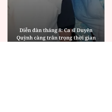
Diễn đàn tháng 8: Ca sĩ Duyên
Quỳnh càng trân trọng thời gian
bên cha sau biến cố của gia đình
ĐỌC NHIỀU
Công an Hà Nội xử lý loạt quán game hoạt
động xuyên đêm
Ngân hàng trở lại "ngôi vương" phát hành
trái phiếu: Báo hiệu cuộc đua vốn mới