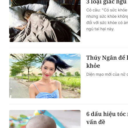
3 loại giấc ngủ
Có câu: "Có sức khỏe l
nhưng sức khỏe không 
đối với sức khỏe có ản
ngủ tai hại này.
Thúy Ngân để l
khỏe
Diện mạo mới của nữ d
6 dấu hiệu tóc
vấn đề