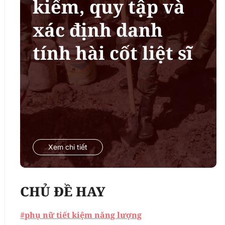
kiếm, quy tập và
xác định danh
tính hài cốt liệt sĩ
Xem chi tiết
CHỦ ĐỀ HAY
#phụ nữ tiết kiệm năng lượng