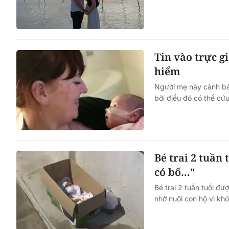
Vai trò của Hội LHPN Vi
trong thúc đẩy tiến trình
Tin vào trực g
đổi số quốc gia và phát tri
hiểm
dân số
Người mẹ này cảnh báo
bởi điều đó có thể cứ
Bé trai 2 tuần
có bố..."
Bé trai 2 tuần tuổi đượ
nhờ nuôi con hộ vì kh