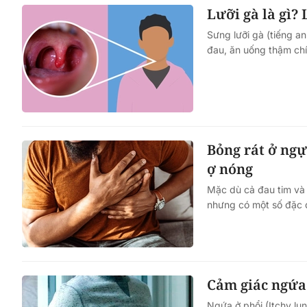
Lưỡi gà là gì? 
Sưng lưỡi gà (tiếng a
đau, ăn uống thậm chí 
Bỏng rát ở ngự
ợ nóng
Mặc dù cả đau tim và
nhưng có một số đặc đ
Cảm giác ngứa 
Ngứa ở phổi (Itchy lu