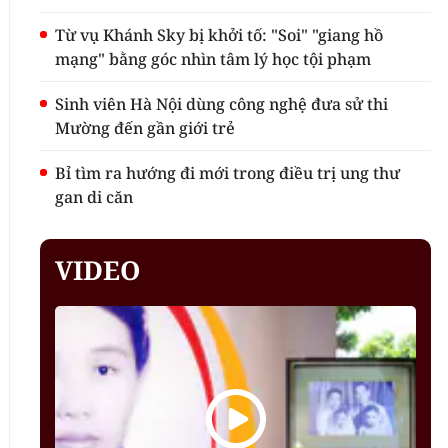
Từ vụ Khánh Sky bị khởi tố: "Soi" "giang hồ
mạng" bằng góc nhìn tâm lý học tội phạm
Sinh viên Hà Nội dùng công nghệ đưa sử thi
Mường đến gần giới trẻ
Bỉ tìm ra hướng đi mới trong điều trị ung thư
gan di căn
VIDEO