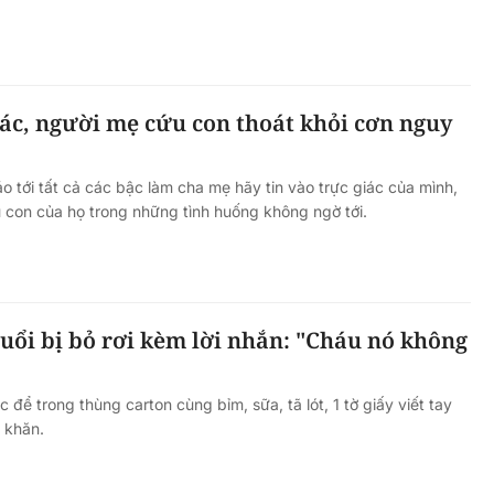
ệt Nam
 chuyển
iác, người mẹ cứu con thoát khỏi cơn nguy
ển công
Tín hiệu nợ phía sau lợi nhuận
tăng mạnh của MBBank
 tới tất cả các bậc làm cha mẹ hãy tin vào trực giác của mình,
u con của họ trong những tình huống không ngờ tới.
 tuổi bị bỏ rơi kèm lời nhắn: "Cháu nó không
c để trong thùng carton cùng bỉm, sữa, tã lót, 1 tờ giấy viết tay
ó khăn.