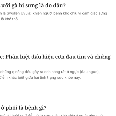
Lưỡi gà bị sưng là do đâu?
nh là Swollen Uvula) khiến người bệnh khó chịu vì cảm giác sưng
là khó thở.
c: Phân biệt dấu hiệu cơn đau tim và chứng
 chứng ợ nóng đều gây ra cơn nóng rát ở ngực (đau ngực),
iểm khác biệt giữa hai tình trạng sức khỏe này.
ở phổi là bệnh gì?
ngs) là thuật ngữ để mô tả cảm giác khó chịu ở ngực như nhột