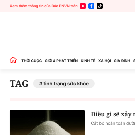
Xem thêm thông tin của Báo PNVN trên
THỜI CUỘC
GIỚI & PHÁT TRIỂN
KINH TẾ
XÃ HỘI
GIA ĐÌNH
TAG
tình trạng sức khỏe
Điều gì sẽ xảy
Cắt bỏ hoàn toàn đườ