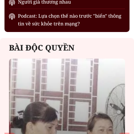
Người già thương nhau
Podcast: Lựa chọn thế nào trước "biển" thông
tin về sức khỏe trên mạng?
BÀI ĐỘC QUYỀN