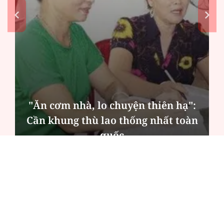
"Ăn cơm nhà, lo chuyện thiên hạ":
Cần khung thù lao thống nhất toàn
quốc
ĐỌC NHIỀU
Công an Hà Nội xử lý loạt quán game hoạt
động xuyên đêm