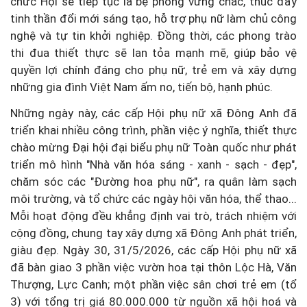
chức Hội sẽ tiếp tục là bệ phóng vững chắc, thúc đẩy
tinh thần đổi mới sáng tạo, hỗ trợ phụ nữ làm chủ công
nghệ và tự tin khởi nghiệp. Đồng thời, các phong trào
thi đua thiết thực sẽ lan tỏa mạnh mẽ, giúp bảo vệ
quyền lợi chính đáng cho phụ nữ, trẻ em và xây dựng
những gia đình Việt Nam ấm no, tiến bộ, hạnh phúc.
Những ngày này, các cấp Hội phụ nữ xã Đông Anh đã
triển khai nhiều công trình, phần việc ý nghĩa, thiết thực
chào mừng Đại hội đại biểu phụ nữ Toàn quốc như phát
triển mô hình "Nhà văn hóa sáng - xanh - sạch - đẹp",
chăm sóc các "Đường hoa phụ nữ", ra quân làm sạch
môi trường, và tổ chức các ngày hội văn hóa, thể thao...
Mỗi hoạt động đều khẳng định vai trò, trách nhiệm với
cộng đồng, chung tay xây dựng xã Đông Anh phát triển,
giàu đẹp. Ngày 30, 31/5/2026, các cấp Hội phụ nữ xã
đã bàn giao 3 phần việc vườn hoa tại thôn Lộc Hà, Văn
Thượng, Lực Canh; một phần việc sân chơi trẻ em (tổ
3) với tổng trị giá 80.000.000 từ nguồn xã hội hoá và