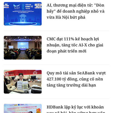
AI, thương mại điện tử: "Đòn
bẩy" để doanh nghiệp nhỏ và
vừa Hà Nội bứt phá
CMC đạt 111% kế hoạch lợi
nhuận, tăng tốc AI-X cho giai
đoạn phát triển mới
Quy mô tài sản SeABank vượt
427.100 tỷ đồng, củng cố nền
tảng tăng trưởng dài hạn
HDBank lập kỷ lục với khoản
vay xã hội, bền vững hợp vốn