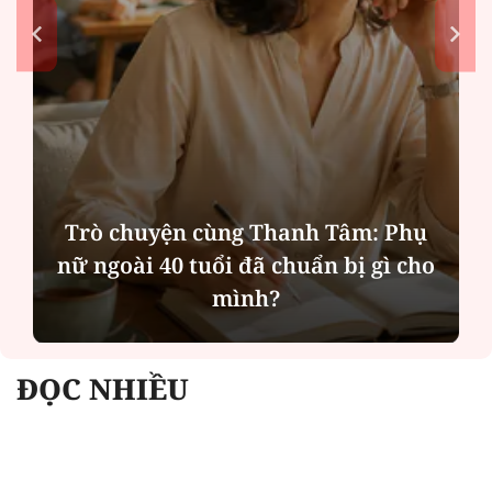
Trò chuyện cùng Thanh Tâm: Phụ
nữ ngoài 40 tuổi đã chuẩn bị gì cho
mình?
ĐỌC NHIỀU
Công an Hà Nội xử lý loạt quán game hoạt
động xuyên đêm