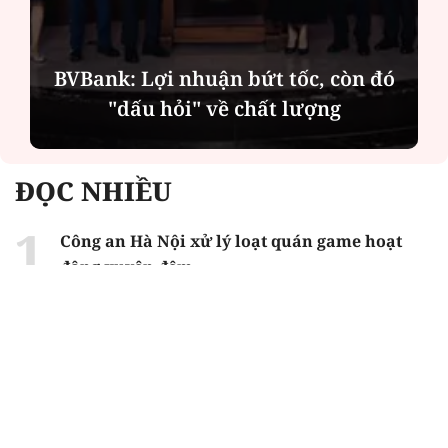
BVBank: Lợi nhuận bứt tốc, còn đó
"dấu hỏi" về chất lượng
ĐỌC NHIỀU
Công an Hà Nội xử lý loạt quán game hoạt
động xuyên đêm
Ngân hàng trở lại "ngôi vương" phát hành
trái phiếu: Báo hiệu cuộc đua vốn mới
Về Lấp Vò khám phá điểm sáng mới của du