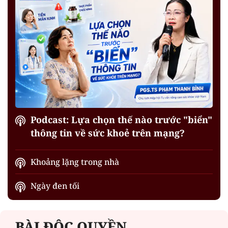
Podcast: Lựa chọn thế nào trước "biển"
thông tin về sức khoẻ trên mạng?
Khoảng lặng trong nhà
Ngày đen tối
BÀI ĐỘC QUYỀN