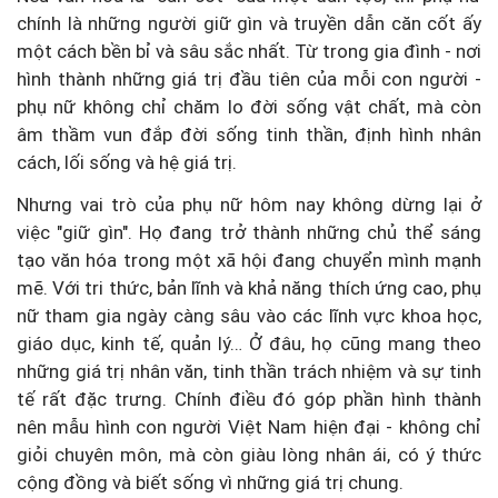
chính là những người giữ gìn và truyền dẫn căn cốt ấy
một cách bền bỉ và sâu sắc nhất. Từ trong gia đình - nơi
hình thành những giá trị đầu tiên của mỗi con người -
phụ nữ không chỉ chăm lo đời sống vật chất, mà còn
âm thầm vun đắp đời sống tinh thần, định hình nhân
cách, lối sống và hệ giá trị.
Nhưng vai trò của phụ nữ hôm nay không dừng lại ở
việc "giữ gìn". Họ đang trở thành những chủ thể sáng
tạo văn hóa trong một xã hội đang chuyển mình mạnh
mẽ. Với tri thức, bản lĩnh và khả năng thích ứng cao, phụ
nữ tham gia ngày càng sâu vào các lĩnh vực khoa học,
giáo dục, kinh tế, quản lý… Ở đâu, họ cũng mang theo
những giá trị nhân văn, tinh thần trách nhiệm và sự tinh
tế rất đặc trưng. Chính điều đó góp phần hình thành
nên mẫu hình con người Việt Nam hiện đại - không chỉ
giỏi chuyên môn, mà còn giàu lòng nhân ái, có ý thức
cộng đồng và biết sống vì những giá trị chung.