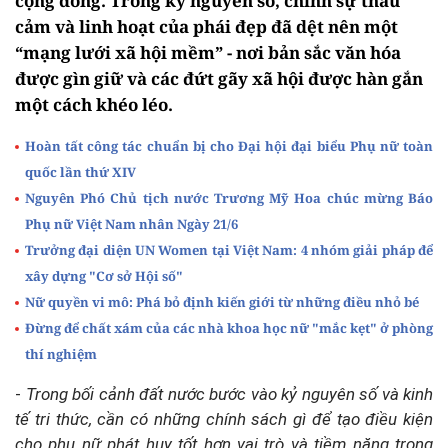
cộng đồng. Trong kỷ nguyên số, chính sự thấu
cảm và linh hoạt của phái đẹp đã dệt nên một
“mạng lưới xã hội mềm” - nơi bản sắc văn hóa
được gìn giữ và các đứt gãy xã hội được hàn gắn
một cách khéo léo.
Hoàn tất công tác chuẩn bị cho Đại hội đại biểu Phụ nữ toàn
quốc lần thứ XIV
Nguyên Phó Chủ tịch nước Trương Mỹ Hoa chúc mừng Báo
Phụ nữ Việt Nam nhân Ngày 21/6
Trưởng đại diện UN Women tại Việt Nam: 4 nhóm giải pháp để
xây dựng "Cơ sở Hội số"
Nữ quyền vi mô: Phá bỏ định kiến giới từ những điều nhỏ bé
Đừng để chất xám của các nhà khoa học nữ "mắc kẹt" ở phòng
thí nghiệm
-
Trong bối cảnh đất nước bước vào kỷ nguyên số và kinh
tế tri thức, cần có những chính sách gì để tạo điều kiện
cho phụ nữ phát huy tốt hơn vai trò và tiềm năng trong