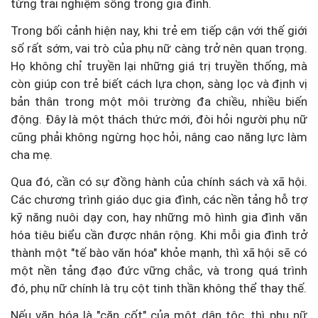
từng trải nghiệm sống trong gia đình.
Trong bối cảnh hiện nay, khi trẻ em tiếp cận với thế giới
số rất sớm, vai trò của phụ nữ càng trở nên quan trọng.
Họ không chỉ truyền lại những giá trị truyền thống, mà
còn giúp con trẻ biết cách lựa chọn, sàng lọc và định vị
bản thân trong một môi trường đa chiều, nhiều biến
động. Đây là một thách thức mới, đòi hỏi người phụ nữ
cũng phải không ngừng học hỏi, nâng cao năng lực làm
cha mẹ.
Qua đó, cần có sự đồng hành của chính sách và xã hội.
Các chương trình giáo dục gia đình, các nền tảng hỗ trợ
kỹ năng nuôi dạy con, hay những mô hình gia đình văn
hóa tiêu biểu cần được nhân rộng. Khi mỗi gia đình trở
thành một "tế bào văn hóa" khỏe mạnh, thì xã hội sẽ có
một nền tảng đạo đức vững chắc, và trong quá trình
đó, phụ nữ chính là trụ cột tinh thần không thể thay thế.
Nếu văn hóa là "căn cốt" của một dân tộc, thì phụ nữ