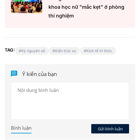
khoa học nữ "mắc kẹt" ở phòng
thí nghiệm
TAG:
Kỷ nguyên số
Kiến trúc sư
Kinh tế tri thức
Ý kiến của bạn
Bình luận
Gửi bình luận