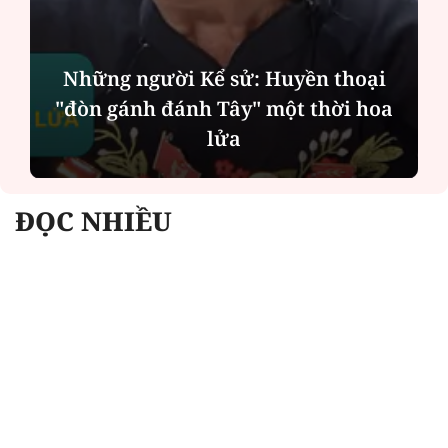
thoại
ời hoa
Chính quyền địa phương 2 cấp: 
vụ công ngày càng gần dân
ĐỌC NHIỀU
Công an Hà Nội xử lý loạt quán game hoạt
động xuyên đêm
Ngân hàng trở lại "ngôi vương" phát hành
trái phiếu: Báo hiệu cuộc đua vốn mới