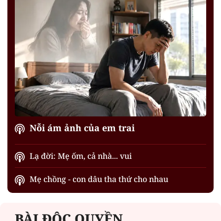
Nỗi ám ảnh của em trai
Lạ đời: Mẹ ốm, cả nhà... vui
Mẹ chồng - con dâu tha thứ cho nhau
BÀI ĐỘC QUYỀN