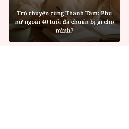
Hà Nội thu hút bác sĩ về trạm y tế,
tạo điều kiện để người dân tiếp cận
các dịch vụ y tế kỹ thuật cao
ĐỌC NHIỀU
Công an Hà Nội xử lý loạt quán game hoạt
động xuyên đêm
Ngân hàng trở lại "ngôi vương" phát hành
trái phiếu: Báo hiệu cuộc đua vốn mới
Về Lấp Vò khám phá điểm sáng mới của du