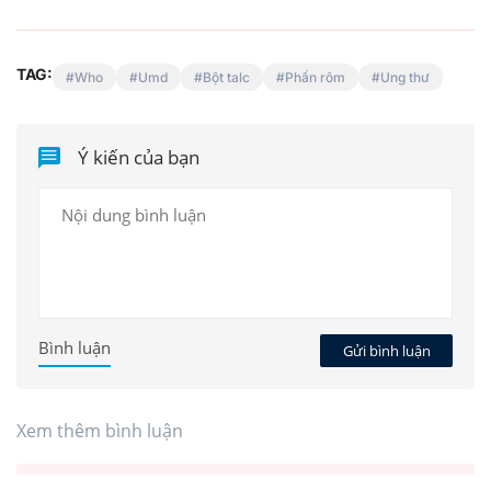
TAG:
Who
Umd
Bột talc
Phấn rôm
Ung thư
Ý kiến của bạn
Bình luận
Gửi bình luận
Xem thêm bình luận