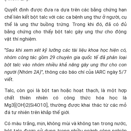
Quyết định được đưa ra dựa trên các bằng chứng hạn
chế liên kết bột talc với các ca bệnh ung thư ở người, cụ
thể là ung thư buồng trứng. Trong khi đó, đã có đủ
bằng chứng cho thấy bột talc gây ung thư cho động
vật thí nghiệm.
"
Sau khi xem xét kỹ lưỡng các tài liệu khoa học hiện có,
nhóm công tác gồm 29 chuyên gia quốc tế đã phân loại
bột talc vào nhóm nhiều khả năng gây ung thư cho con
người (Nhóm 2A)
", thông cáo báo chí của IARC ngày 5/7
viết.
Talc, còn gọi là bột tan hoặc hoạt thạch, là một hợp
chất thiên nhiên có công thức hóa học là
Mg3[(OH)2|Si4O10], thường được khai thác từ các mỏ
đá tự nhiên trên khắp thế giới.
Có màu trắng, mịn, không mùi và không tan trong nước,
bột talc được sử dụng trong nhiều ngành công nghiệp