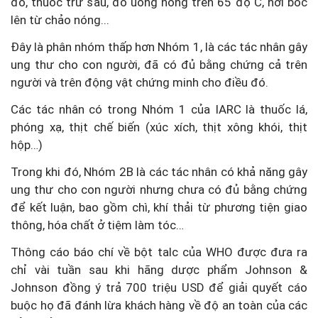
đỏ, thuốc trừ sâu, đồ uống nóng trên 65 độ C, hơi bốc
lên từ chảo nóng...
Đây là phân nhóm thấp hơn Nhóm 1, là các tác nhân gây
ung thư cho con người, đã có đủ bằng chứng cả trên
người và trên động vật chứng minh cho điều đó.
Các tác nhân có trong Nhóm 1 của IARC là thuốc lá,
phóng xạ, thịt chế biến (xúc xích, thịt xông khói, thịt
hộp…)
Trong khi đó, Nhóm 2B là các tác nhân có khả năng gây
ung thư cho con người nhưng chưa có đủ bằng chứng
để kết luận, bao gồm chì, khí thải từ phương tiện giao
thông, hóa chất ở tiệm làm tóc…
Thông cáo báo chí về bột talc của WHO được đưa ra
chỉ vài tuần sau khi hãng dược phẩm Johnson &
Johnson đồng ý trả 700 triệu USD để giải quyết cáo
buộc họ đã đánh lừa khách hàng về độ an toàn của các