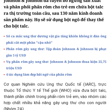
Johnson & Johnson đã tuyên bố ngừng sản xuất
và phân phối phấn rôm cho trẻ em chứa bột talc
ra thị trường toàn cầu, sau 130 năm kinh doanh
sản phẩm này. Họ sẽ sử dụng bột ngô để thay thế
cho bột talc.
Số ca mắc ung thư dương vật gia tăng khiến không ít đàn ông
phải cắt một phần "cậu nhỏ"
Phấn rôm gây ung thư: Tập đoàn Johnson & Johnson bị phạt
gần 5 tỷ USD
Vụ phấn rôm gây ung thư: Johnson & Johnson thua kiện 25,75
triệu USD
4 tác dụng làm đẹp bất ngờ của phấn rôm
Cơ quan Nghiên cứu Ung thư Quốc tế (IARC), trực
thuộc Tổ thức Y tế Thế giới (WHO) vừa đưa bột talc,
thành phần chính trong phấn rôm trẻ em, vào nhóm các
hợp chất nhiều khả năng gây ung thư cho con người
(Nhóm 2A).