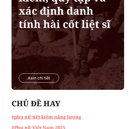
xác định danh
tính hài cốt liệt sĩ
Xem chi tiết
CHỦ ĐỀ HAY
#phụ nữ tiết kiệm năng lượng
#Phụ nữ Việt Nam 2025