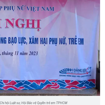
Hà Nội thu hút bác sĩ về trạm y
ỡ, 3
tế, tạo điều kiện để người dân
 công
tiếp cận các dịch vụ y tế kỹ thuậ
cao
 Chi hội Luật sư, Hội Bảo vệ Quyền trẻ em TPHCM