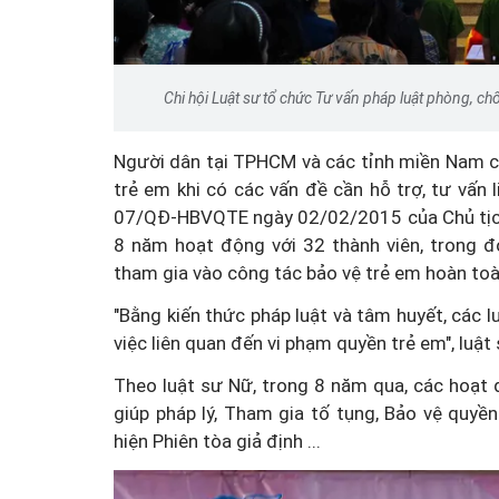
Chi hội Luật sư tổ chức Tư vấn pháp luật phòng, ch
Người dân tại TPHCM và các tỉnh miền Nam cà
trẻ em khi có các vấn đề cần hỗ trợ, tư vấn 
07/QĐ-HBVQTE ngày 02/02/2015 của Chủ tịch Hô
8 năm hoạt động với 32 thành viên, trong đ
tham gia vào công tác bảo vệ trẻ em hoàn toàn m
"Bằng kiến thức pháp luật và tâm huyết, các 
việc liên quan đến vi phạm quyền trẻ em", luật
Theo luật sư Nữ, trong 8 năm qua, các hoạt 
giúp pháp lý, Tham gia tố tụng, Bảo vệ quyền
hiện Phiên tòa giả định ...