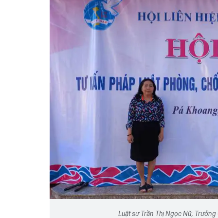
Một cuộc hôn nhân tan v
mảnh đất và bản án vì lẽ
bằng
Luật sư Trần Thị Ngọc Nữ, Trưởng