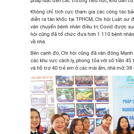
pháp luật đến các trường tiểu học, khu dân c
Không chỉ tích cực tham gia các công tác bả
diễn ra tàn khốc tại TPHCM, Chi hội Luật sư 
vận chuyển bệnh nhân điều trị Covid được xuất
hội cũng đã tổ chức đưa hơn 1.110 bệnh nhâ
về nhà.
Bên cạnh đó, Chi hội cũng đã vận động Mạnh
các khu vực cách ly, phong tỏa với số tiền 45
và hỗ trợ 40 trẻ em ở các mái ấm, nhà mở; 38