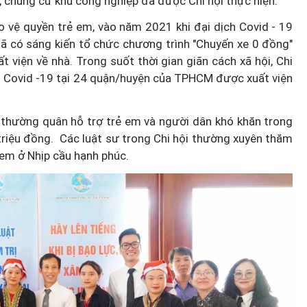
ư, chung cư khu công nghiệp đã được Chi hội thực hiện.
o vệ quyền trẻ em, vào năm 2021 khi đại dịch Covid - 19
đã có sáng kiến tổ chức chương trình "Chuyến xe 0 đồng"
 viện về nhà. Trong suốt thời gian giãn cách xã hội, Chi
n Covid -19 tại 24 quận/huyện của TPHCM được xuất viện
 thường quân hỗ trợ trẻ em và người dân khó khăn trong
 triệu đồng. Các luật sư trong Chi hội thường xuyên thăm
 em ở Nhịp cầu hạnh phúc.