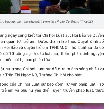
ống bạo lực, xâm hại phụ nữ, trẻ em tại TP Lào Cai tháng 11/2023
ng ngày càng biết tới Chi hội Luật sư, Hội Bảo vệ Quyền
liên quan tới trẻ em. Được thành lập theo Quyết định số
̣i Bảo vệ quyền trẻ em TPHCM, Chi hội Luật sư đã có
ó có 10 cộng sự là các luật sư, thẩm phán tình nguyện
iễn phí tại các phiên tòa.
luật sư trong Chi hội Luật sư đã đưa ra ánh sáng nhiều vụ
 sư Trần Thị Ngọc Nữ, Trưởng Chi hội cho biết.
động của Chi hội Luật sư bao gồm Tư vấn pháp luật, Trợ
 trẻ em và phụ nữ yếu thế, Tuyên truyền pháp luật, thực