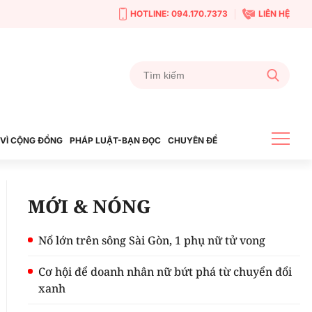
HOTLINE: 094.170.7373
LIÊN HỆ
VÌ CỘNG ĐỒNG
PHÁP LUẬT-BẠN ĐỌC
CHUYÊN ĐỀ
MỚI & NÓNG
Nổ lớn trên sông Sài Gòn, 1 phụ nữ tử vong
Cơ hội để doanh nhân nữ bứt phá từ chuyển đổi
xanh