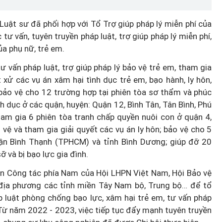
Luật sư đã phối hợp với Tổ Trợ giúp pháp lý miễn phí của
ư vấn, tuyên truyền pháp luật, trợ giúp pháp lý miễn phí,
ủa phụ nữ, trẻ em.
ư vấn pháp luật, trợ giúp pháp lý bảo vệ trẻ em, tham gia
t xử các vụ án xâm hại tình dục trẻ em, bạo hành, ly hôn,
 bảo vệ cho 12 trường hợp tại phiên tòa sơ thẩm và phúc
h dục ở các quận, huyện: Quận 12, Bình Tân, Tân Bình, Phú
ham gia 6 phiên tòa tranh chấp quyền nuôi con ở quận 4,
vệ và tham gia giải quyết các vụ án ly hôn; bảo vệ cho 5
uận Bình Thạnh (TPHCM) và tỉnh Bình Dương; giúp đỡ 20
 và bị bạo lực gia đình.
Ban Công tác phía Nam của Hội LHPN Việt Nam, Hội Bảo vệ
địa phương các tỉnh miền Tây Nam bộ, Trung bộ… để tổ
p luật phòng chống bạo lực, xâm hại trẻ em, tư vấn pháp
 Từ năm 2022 - 2023, việc tiếp tục đẩy mạnh tuyên truyền