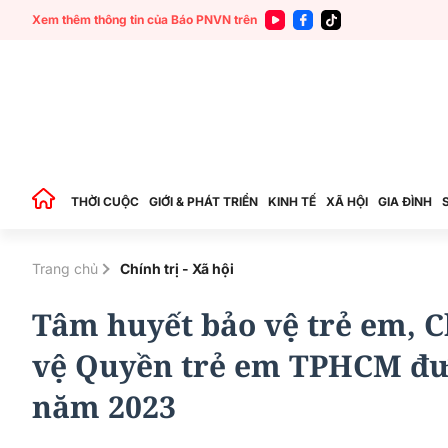
Xem thêm thông tin của Báo PNVN trên
THỜI CUỘC
GIỚI & PHÁT TRIỂN
KINH TẾ
XÃ HỘI
GIA ĐÌNH
Trang chủ
Chính trị - Xã hội
Tâm huyết bảo vệ trẻ em, C
vệ Quyền trẻ em TPHCM đư
năm 2023