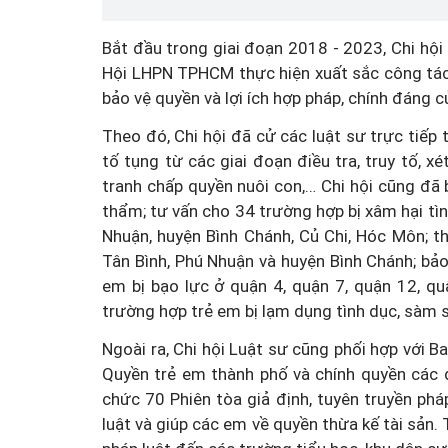
Bắt đầu trong giai đoạn 2018 - 2023, Chi hội 
Hội LHPN TPHCM thực hiện xuất sắc công tác t
bảo vệ quyền và lợi ích hợp pháp, chính đáng c
Theo đó, Chi hội đã cử các luật sư trực tiếp t
tố tụng từ các giai đoạn điều tra, truy tố, xé
tranh chấp quyền nuôi con,… Chi hội cũng đã
thẩm; tư vấn cho 34 trường hợp bị xâm hại tìn
Nhuận, huyện Bình Chánh, Củ Chi, Hóc Môn; t
Tân Bình, Phú Nhuận và huyện Bình Chánh; bảo 
em bị bạo lực ở quận 4, quận 7, quận 12, q
trường hợp trẻ em bị lạm dụng tình dục, sàm sỡ
Ngoài ra, Chi hội Luật sư cũng phối hợp với 
Quyền trẻ em thành phố và chính quyền các 
chức 70 Phiên tòa giả định, tuyên truyền phá
luật và giúp các em về quyền thừa kế tài sản.